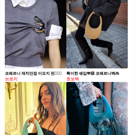
코페르니 재치만점 이모지 핀👌🏻💗
특이한 쉐입🫶🏻 코페르니백👜​
브로치
호보백