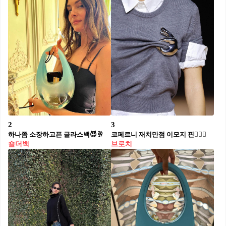
2
3
하나쯤 소장하고픈 글라스백😈🥂
코페르니 재치만점 이모지 핀👌🏻💗
숄더백
브로치