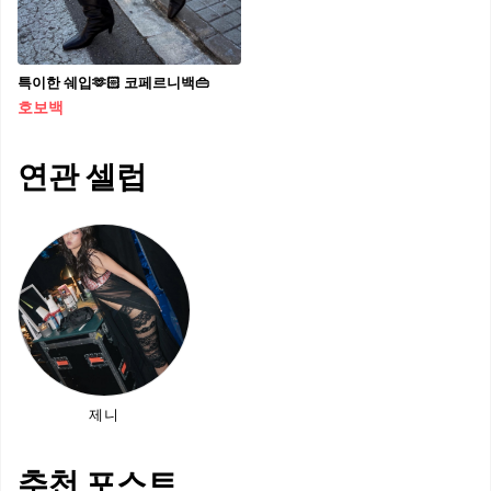
특이한 쉐입🫶🏻 코페르니백👜​
호보백
연관 셀럽
제니
추천 포스트