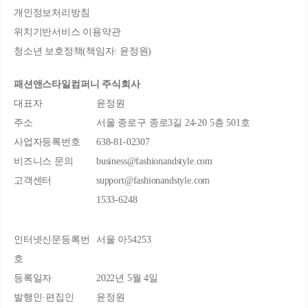
개인정보처리방침
위치기반서비스 이용약관
청소년 보호정책(책임자: 윤정원)
패션앤스타일컴퍼니 주식회사
대표자
윤정원
주소
서울 종로구 종로3길 24-20 5층 501호
사업자등록번호
638-81-02307
비즈니스 문의
business@fashionandstyle.com
고객센터
support@fashionandstyle.com
1533-6248
인터넷신문등록번
서울 아54253
호
등록일자
2022년 5월 4일
발행인·편집인
윤정원