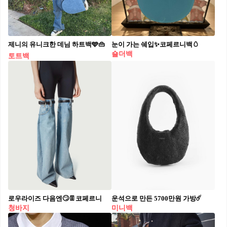
제니의 유니크한 데님 하트백🩵👜
눈이 가는 쉐입✨코페르니백🥚​
숄더백
토트백
로우라이즈 다음엔🙄👖코페르니​
운석으로 만든 5700만원 가방☄️
청바지
미니백