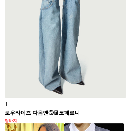
1
로우라이즈 다음엔🙄👖코페르니​
청바지