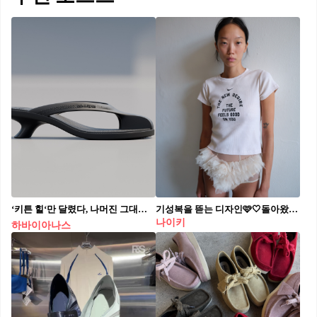
‘키튼 힐‘만 달렸다, 나머진 그대로👠
기성복을 뜯는 디자인🩷🤍돌아왔다!
나이키
하바이아나스