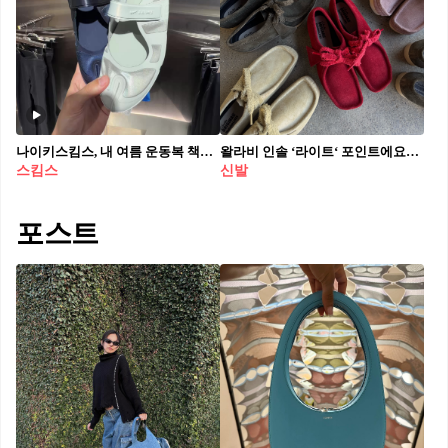
나이키스킴스, 내 여름 운동복 책임져🏃‍♀️
왈라비 인솔 ‘라이트‘ 포인트에요💛❤️
스킴스
신발
포스트