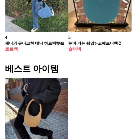
4
5
제니의 유니크한 데님 하트백🩵👜
눈이 가는 쉐입✨코페르니백🥚​
토트백
숄더백
베스트 아이템