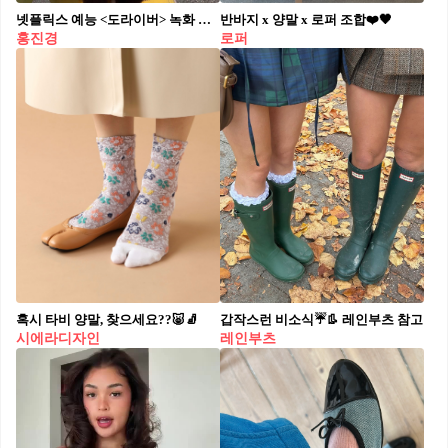
넷플릭스 예능 <도라이버> 녹화 현장에서 만난 2026년형 말괄량이 삐삐.
반바지 x 양말 x 로퍼 조합❤️🖤
홍진경
로퍼
혹시 타비 양말, 찾으세요??🐷🧦
갑작스런 비소식☔️👢 레인부츠 참고
시에라디자인
레인부츠