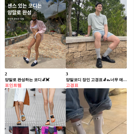
2
3
양말로 완성하는 코디🧦💓
양말코디 장인 고경표🧦👞너무 애정합니다❤️
포인트템
고경표