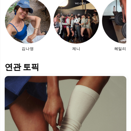
김나영
제니
헤일리 
연관 토픽