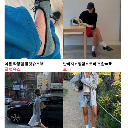
여름 짝꿍템 플랫슈즈🩷
반바지 x 양말 x 로퍼 조합❤️🖤
플랫슈즈
로퍼