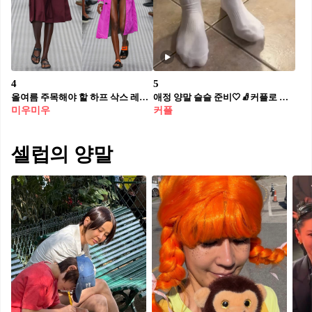
4
5
올여름 주목해야 할 하프 삭스 레이어드🧦
애정 양말 슬슬 준비🤍🧦커플로 이렇게해 데헷❤️
미우미우
커플
셀럽의 양말