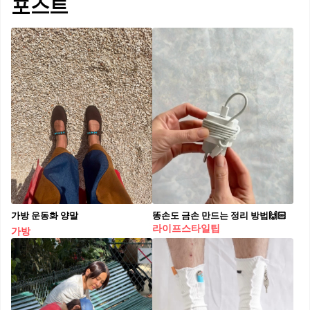
포스트
가방 운동화 양말
똥손도 금손 만드는 정리 방법🙌🏻
라이프스타일팁
가방