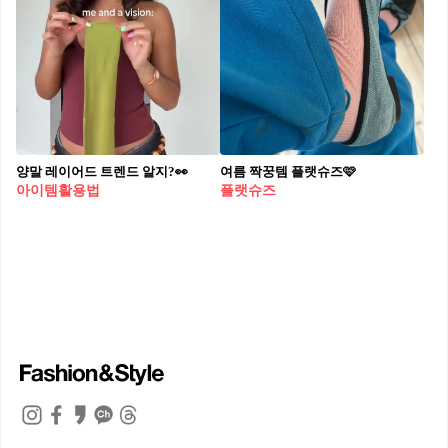
양말 레이어드 트렌드 알지?👀
여름 짝꿍템 플랫슈즈🩷
아이템활용법
플랫슈즈