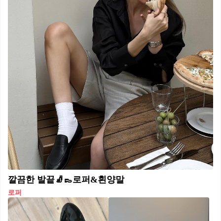
깔끔한 발끝🧦👞로퍼&흰양말
로퍼