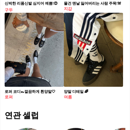
신박한 리폼신발 심지어 예쁨!😍
물건 맨날 잃어버리는 사람 주목!🚨
지갑
구두
로퍼 코디👞깔끔하게 흰양말🤍
양말 디테일 🌈
로퍼
여름
연관 셀럽