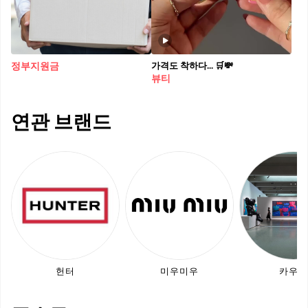
가격도 착하다... 🛒💸
정부지원금
뷰티
연관 브랜드
헌터
미우미우
카우스