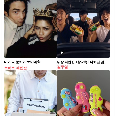
내가 다 눈치가 보이네💦
위장 취업한 <참교육> 나화진 감독관
김무열
로버트 패틴슨