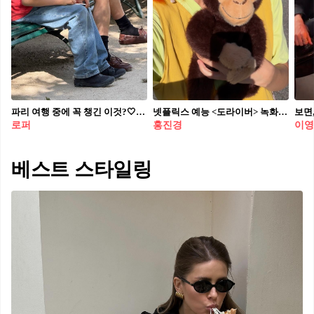
파리 여행 중에 꼭 챙긴 이것?🤍 여름 휴가엔 나도 로퍼 하나 챙겨야겠다...👞✨ 파리 여행 중인 김나영의 스타일링에서 눈에 띄는 아이템, 미우미우 로퍼입니다. 평소 김나영의 데일리룩에서도 자주 포착되는 애착 신발이기도 한데요. 깔끔한 화이트 셔츠와 반바지는 물론, 캐주얼한 스커트 룩에도 매치해 빈티지한 여름 스타일링을 완성했습니다. 미우미우 덱 슈즈는 클래식한 보트 스타일에 고급스러움을 더한 제품으로 어디에나 잘 어울려 활용도가 높은 아이템이죠. 올여름 신발이 고민이라면 김나영처럼 세련된 로퍼 코디를 연출해 보세요. • 미우미우 블리치드 가죽 덱 슈즈, 100만 원대
넷플릭스 예능 <도라이버> 녹화 현장에서 만난 2026년형 말괄량이 삐삐. 공개된 사진 속 홍진경은 주근깨 메이크업에 강렬한 오렌지빛 양갈래 가발, 짝짝이 스트라이프 스타킹을 매치해 고전 캐릭터 '말괄량이 삐삐'를 완벽하게 재현했는데요. 다리길이도 그렇고 길쭉한 몸매도 그렇고 진짜 삐삐 아니면 뭔데. 언니가 개그맨이 아니면 도대체 뭔데.. 우리 진경 언니 하고 싶은 거 다 해! 🧡
로퍼
홍진경
이영
베스트 스타일링