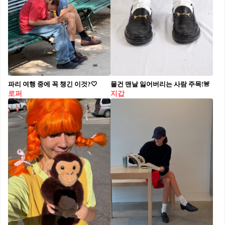
파리 여행 중에 꼭 챙긴 이것?🤍
물건 맨날 잃어버리는 사람 주목!🚨
로퍼
지갑