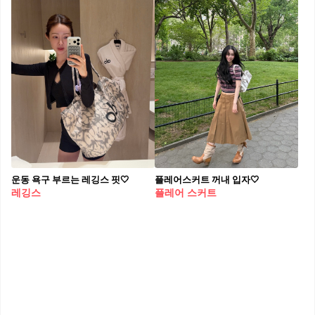
운동 욕구 부르는 레깅스 핏🤍
플레어스커트 꺼내 입자🤍
레깅스
플레어 스커트