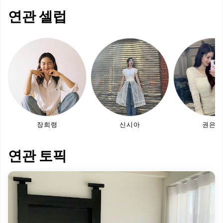
연관 셀럽
장희령
신시아
권은비
연관 토픽