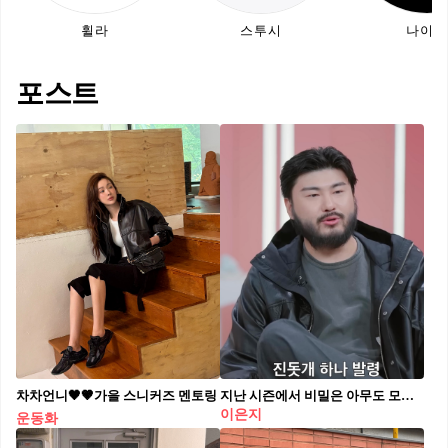
휠라
스투시
나이키
포스트
차차언니🖤🤎가을 스니커즈 멘토링
지난 시즌에서 비밀은 아무도 모르는 파격적인 이불 속 키스 씬으로 과몰입 유발했던 모솔들이 돌아왔습니다. 💋
이은지
운동화