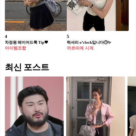
4
5
차정원 레이어드룩 Tip🖤
럭셔리 o’clock입니다🕒✨
아이템조합
까르띠에 시계
최신 포스트