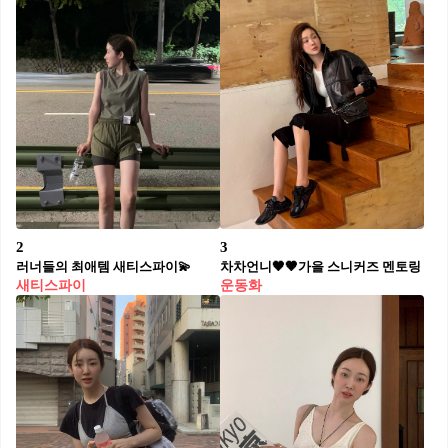
2
3
러너들의 최애템 새티스파이💫
차차언니🖤🤎가을 스니커즈 멘토링
새티스파이
운동화