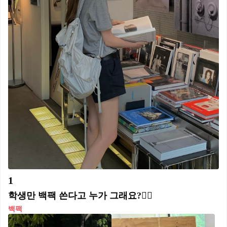
1
학생만 백팩 쓴다고 누가 그래요?🙂‍↔️
백팩