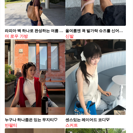
라피아 백 하나로 완성하는 여름 코디👜🤍
올여름엔 꾝 발가락 슈즈를 신어야만..💓
더 로우 가방
신발
누구나 하나쯤은 있는 무지티🤍
센스있는 레이어드 코디💡
반팔티
스커트