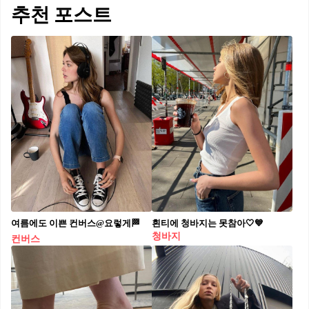
추천 포스트
여름에도 이쁜 컨버스@요렇게🏁
흰티에 청바지는 못참아🤍💙
청바지
컨버스