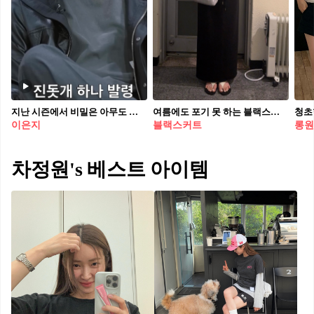
지난 시즌에서 비밀은 아무도 모르는 파격적인 이불 속 키스 씬으로 과몰입 유발했던 모솔들이 돌아왔습니다. 💋 썸메이커스들 머리 쥐어뜯게 만든 역대급 모솔 출연진 라인업 티저가 공개됐는데요. 포스터 속 표정들만 봐도 벌써 맛있다... 과몰입 유발 모태솔로들의 우당탕탕 첫 연애 도전기 <모태솔로지만 연애는 하고 싶어> 시즌2가 7월 7일 넷플릭스에서 공개됩니다. 우리 밥 먹으면서 다 같이 봐요,,❤️
여름에도 포기 못 하는 블랙스커트🖤 답답해 보이지 않는 블랙 롱스커트 코디💡@저장해
이은지
블랙스커트
롱원
차정원's 베스트 아이템