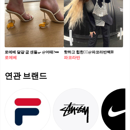
로에베 달걀 굽 샌들🍳 @어때?👀
핫하고 힙한❤️‍🔥@파코라반백⛓
로에베
파코라반
연관 브랜드