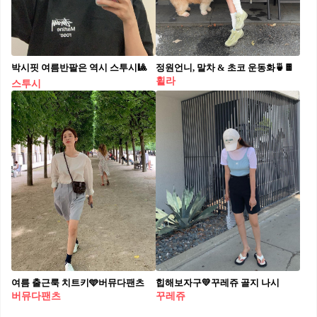
박시핏 여름반팔은 역시 스투시🎱
정원언니, 말차 & 초코 운동화🍵🍫
휠라
스투시
여름 출근룩 치트키🩵버뮤다팬츠
힙해보자구💛꾸레쥬 골지 나시
버뮤다팬츠
꾸레쥬