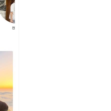
천정명
도겸