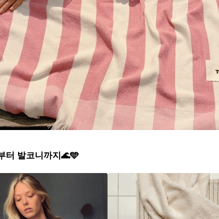
터 발코니까지🌊🩵