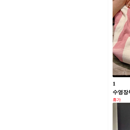
1
수영장부
휴가