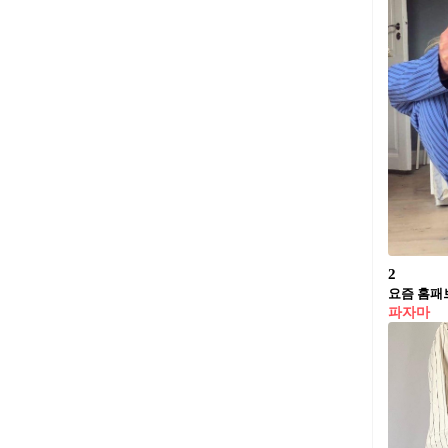
2
요즘 홈패
파자마