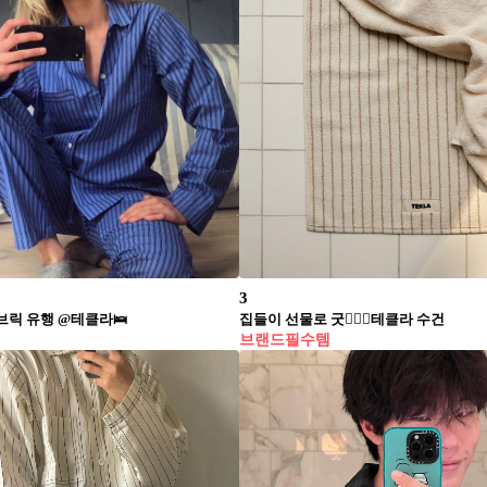
3
브릭 유행 @테클라🛌
집들이 선물로 굿️🧖🏻‍♀️테클라 수건​
브랜드필수템