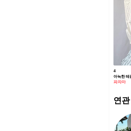
4
아늑한 테클
파자마
연관