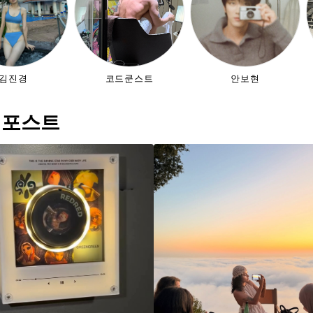
김진경
코드쿤스트
안보현
 포스트