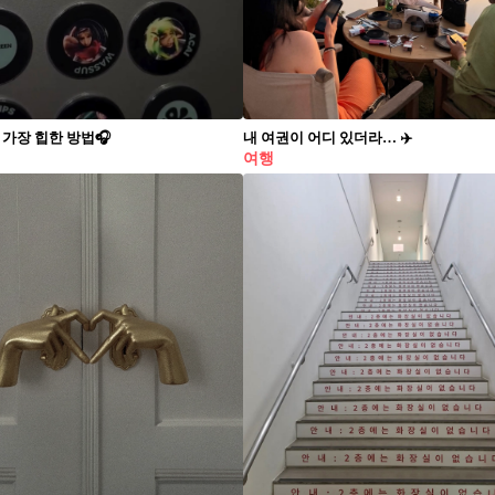
 가장 힙한 방법🎧
내 여권이 어디 있더라… ✈️
여행