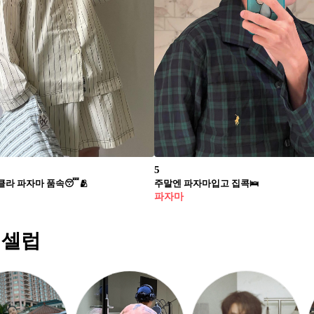
5
라 파자마 품속😴🫂​
주말엔 파자마입고 집콕🛌
파자마
 셀럽