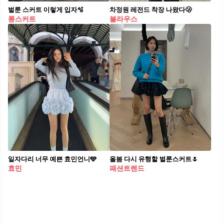
벌룬 스커트 이렇게 입자🫧
차정원 레전드 착장 나왔다🫢
롱스커트
블라우스
일자다리 너무 예쁜 효민언니🩵
올봄 다시 유행할 벌룬스커트🌷
효민
패션트렌드