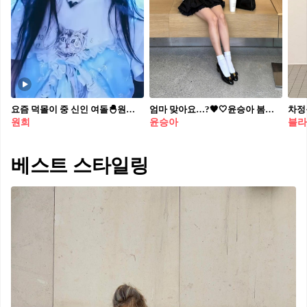
요즘 덕몰이 중 신인 여돌🐣원희 아일릿 원희에게 슈퍼 이끌림🩵원희의 귀여운 벌룬 스커트룩🎈
엄마 맞아요…?🖤🤍윤승아 봄코디 벌룬 미니스커트에 펌프스 & 화이트 양말 코디🤵🏻‍♀️🎈너무 예뻐
원희
윤승아
블라
베스트 스타일링