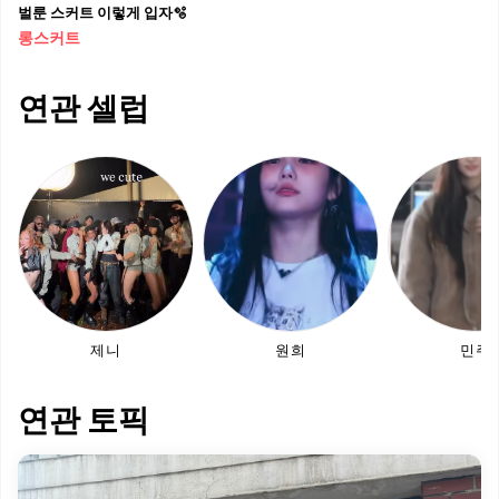
벌룬 스커트 이렇게 입자🫧
롱스커트
연관 셀럽
제니
원희
민주
연관 토픽