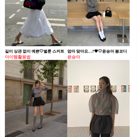
길이 상관 없이 예쁜🤍벌룬 스커트
엄마 맞아요…?🖤🤍윤승아 봄코디
아이템활용법
윤승아