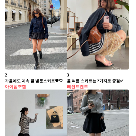
2
3
가을에도 계속 될 벌룬스커트🖤🤍
올 여름 스커트는 2가지로 종결✅
아이템조합
패션트렌드