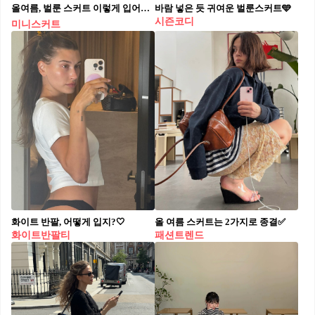
올여름, 벌룬 스커트 이렇게 입어보자!👗🎈
바람 넣은 듯 귀여운 벌룬스커트🩵
시즌코디
미니스커트
화이트 반팔, 어떻게 입지?🤍
올 여름 스커트는 2가지로 종결✅
화이트반팔티
패션트렌드