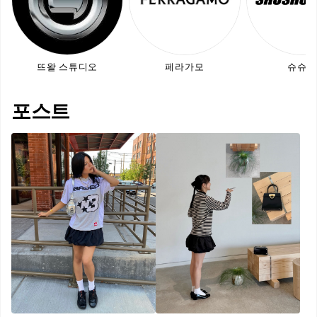
뜨왈 스튜디오
페라가모
슈슈통
포스트