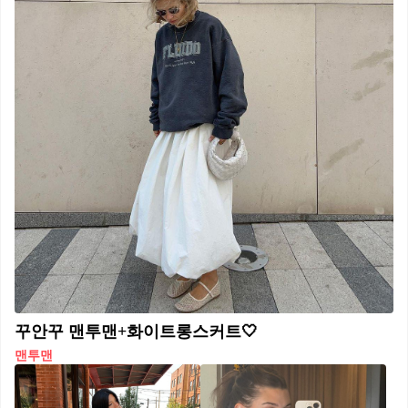
꾸안꾸 맨투맨+화이트롱스커트🤍
맨투맨