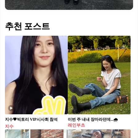
추천 포스트
지수🖤빅토리 VIP시사회 참석
이번 주 내내 장마라던데...🌧️
레인부츠
지수