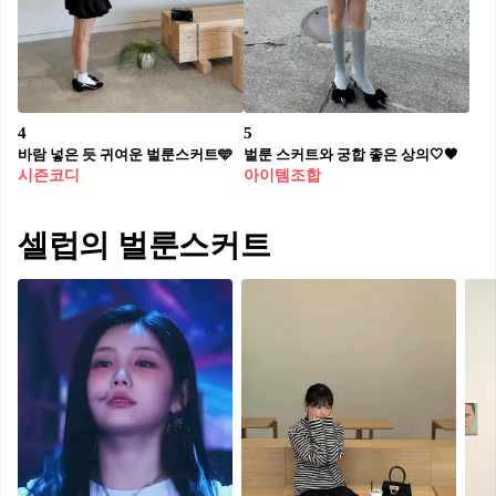
4
5
바람 넣은 듯 귀여운 벌룬스커트🩵
벌룬 스커트와 궁합 좋은 상의🤍🖤
시즌코디
아이템조합
셀럽의 벌룬스커트