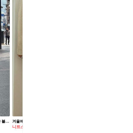
긴 하루도 문제없어💼 현실 직장인을 위한 블랙 롱스커트 출근룩 활용법🖤🔍참고하자
겨울에도 스커트 못 잃어😔 부드럽고 신축성 있는 맥시한 니트 스커트로 즐겨봐🤎❄️
니트스커트
롱코트