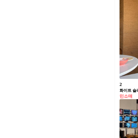
2
화이트 슬
민소매