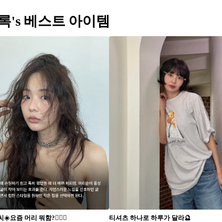
록's 베스트 아이템
️요즘 머리 뭐함?💇🏻‍♀️
티셔츠 하나로 하루가 달라🔮