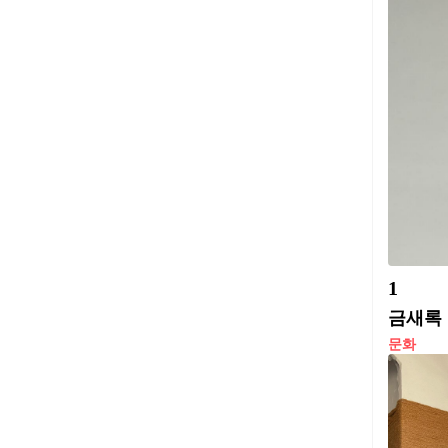
1
금새록 
문화