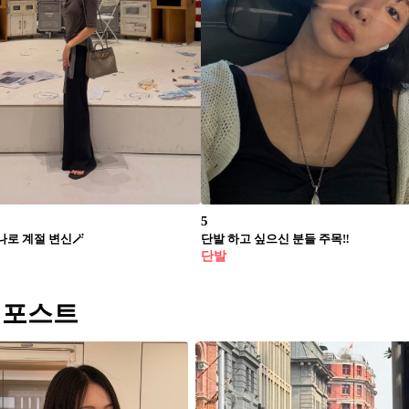
5
나로 계절 변신🪄
단발 하고 싶으신 분들 주목‼️
단발
 포스트