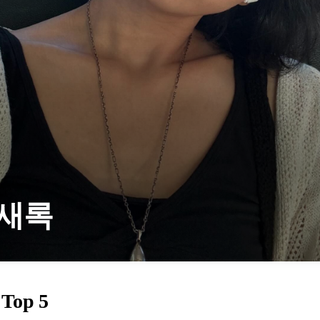
새록
Top 5