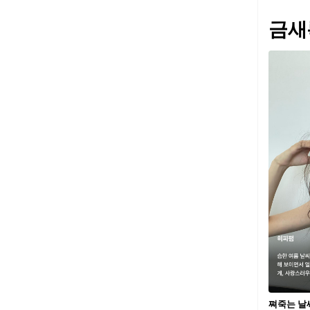
금새
쪄죽는 날씨☀