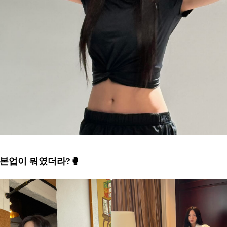
본업이 뭐였더라?🥊