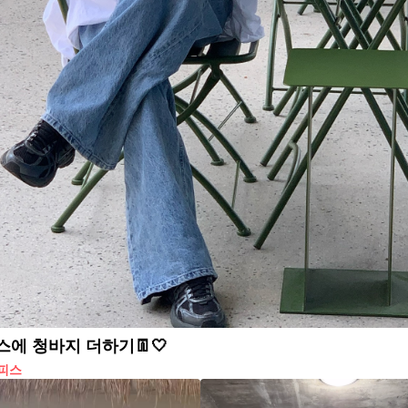
에 청바지 더하기👖🤍
피스