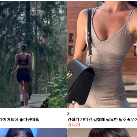
3
다이어트에 좋다던데💪
간절기 가디건 걸칠때 필요한 팁🤍🔥@
가디건