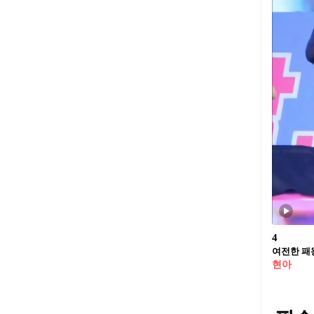
4
여전한 패
현아