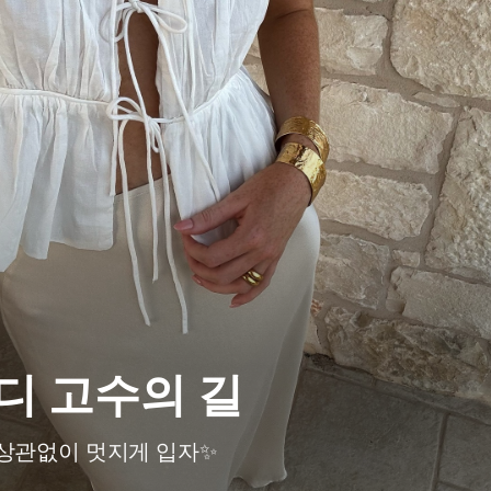
디 고수의 길
상관없이 멋지게 입자✨