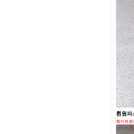
흰원피스
화이트원