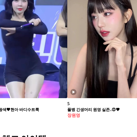
5
왕색🖤현아 바디수트룩
풀뱅 긴생머리 원영 실존..😍🖤
장원영