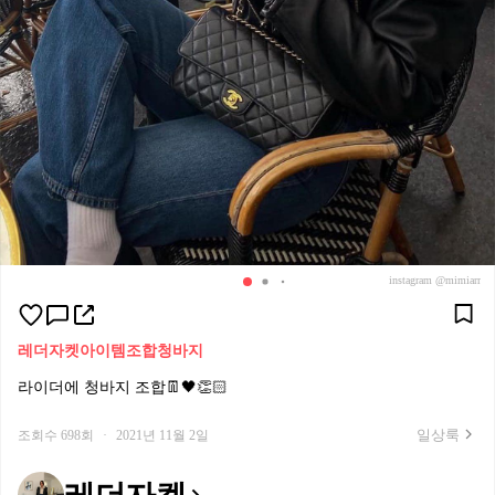
instagram @mimiarr
레더자켓
아이템조합
청바지
라이더에 청바지 조합👖🖤👏🏻
일상룩
조회수 698회
·
2021년 11월 2일