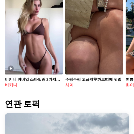
비키니 커버업 스타일링 3가지👙 khy 시스루 원피스나 스커트와 함께 엣지 있는 바캉스룩🏝️✨
주렁주렁 고급져💛까르띠에 셋업
여름
비키니
시계
화이
연관 토픽