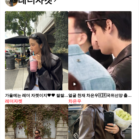
레더자켓
가을에는 레더 자켓이지🖤🤎 쌀쌀해지는 날씨엔 레더자켓으로 트렌디한 간절기룩 완성✨
얼굴 천재 차은우🇰🇷국위선양 출국전 다양한 표정 몰아서보기😎🌷오늘 잠자기 전 행복한 마무리요!
레더자켓
차은우