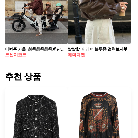
이번주 가을_최종최종최종🍂 @우리 이렇게 맞춰 입고 나들이 가자
쌀쌀할 때 레더 블루종 걸쳐보자🤎
트렌치코트
레더자켓
추천 상품