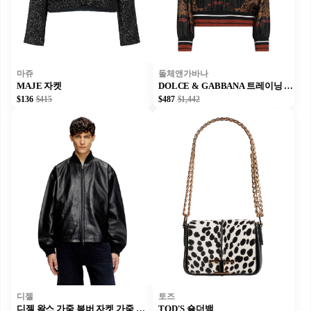
마쥬
돌체앤가바나
MAJE 자켓
DOLCE & GABBANA 트레이닝 상의
$136
$415
$487
$1,442
디젤
토즈
디젤 왁스 가죽 봄버 자켓 가죽 자켓 블랙 남성
TOD'S 숄더백