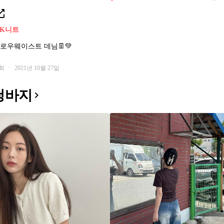
2K
니트
로우웨이스트 데님👖💚
6회
·
2021년 10월 27일
청바지