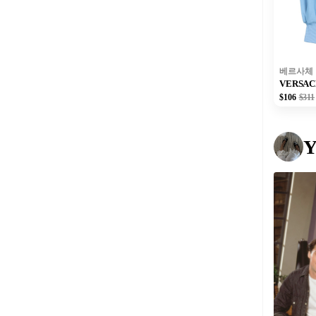
베르사체
VERSA
$106
$311