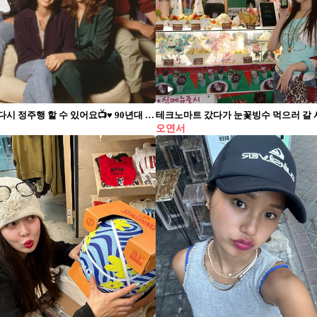
<프렌즈> 다시 정주행 할 수 있어요📺♥️ 90년대 뉴욕을 배경으로 여섯 친구의 일상과 우정을 담은 시트콤 <프렌즈>가 넷플릭스에서 다시 공개됐습니다. 레이첼, 모니카, 피비부터 조이, 챈들러, 로스까지 한자리에 모이면 벌어지는 소소한 사건들이 지금 봐도 계속 웃기고, 괜히 마음까지 편해지는 작품인데요. 제니퍼 애니스턴, 코트니 콕스, 리사 쿠드로, 맷 르블랑, 매튜 페리, 데이비드 슈위머가 함께한 전설의 여섯 친구를 다시 만날 수 있습니다. 주말에 가볍게 틀어두기 좋은 시트콤 찾고 있었다면, 센트럴 파크로 다시 출근해보세요.
오연서