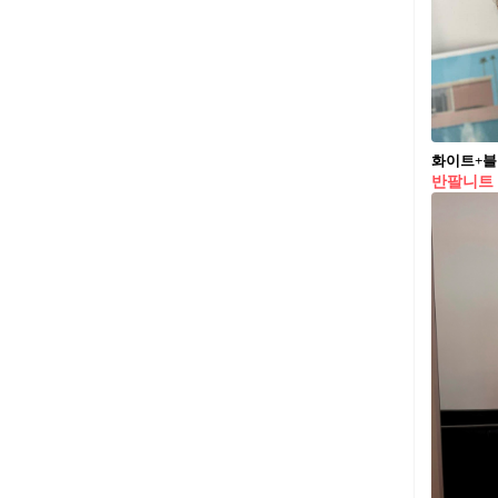
화이트+블
반팔니트