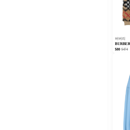
버버리
BURBE
$80
$474