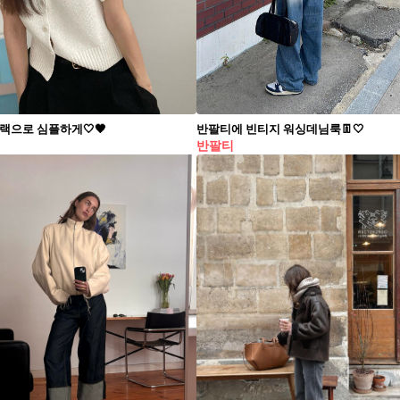
랙으로 심플하게🤍🖤
반팔티에 빈티지 워싱데님룩👖🤍
반팔티