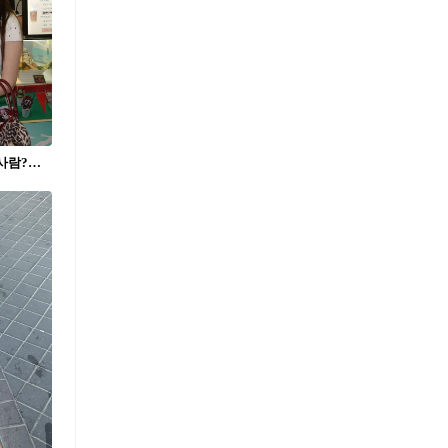
테크노마트 갔다가 눈꽃빙수 먹으러 갈 사람?🍧 요즘 Y2K 무드가 다시 사랑받으면서 빈티지 디카, 캠코더처럼 전자기기를 구경하러 테크노마트를 찾는 사람들도 많아졌습니다. 진짜 2006년으로 돌아간 듯한 오연서의 패션과 메이크업을 보다 보면 그때 그 시절이 생각나는데요. 2000년대 세기말 감성을 제대로 즐기려면 캔모아도 빼놓을 수 없죠. 눈꽃빙수에 바삭한 토스트까지 추가해 먹어줘야 완성,, 테크노마트를 들른 오연서의 2006년 추억팔이 브이로그를 확인해보세요.