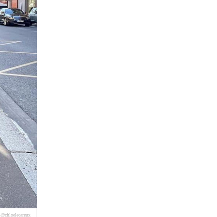
 @chloelecareux