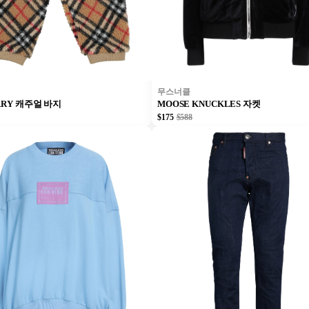
무스너클
RRY 캐주얼 바지
MOOSE KNUCKLES 자켓
$175
$588