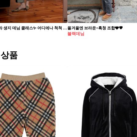
기본은 가라 생지 데님 클래스✨ 어디에나 척척 가을 데일리룩에 끼얹어💙👖센스까지 챙기자
올겨울엔 브라운+흑청 조합🩶🤎
블랙데님
 상품