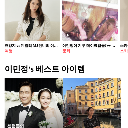
휴양지 vs 데일리 MJ언니의 여행룩 취향은? 1. 컬러 포인트 휴양지 룩 - 빨간 백리스 드레스 : 뒤가 파인 디자인으로 시원함을 강조하며, 휴양지에서 인생 사진을 남기기 좋은 강렬한 레드 컬러 룩. - 노란 우아 드레스 & 꽃무늬 썸머 원피스 : 화사한 분위기와 잘 어울리는 옐로우 컬러와 큼지막한 패턴 원피스. 큰 패턴은 마른 체형을 보완해 주는 효과. 2. 힘 뺀 캐주얼 유럽룩 - 트렌치 점프수트 : 트렌치 코트의 무드를 살리면서도 짧은 팬츠 기장으로 활동성을 높인 데일리 룩. 많이 걸어 다녀야 하는 유럽 여행에 최적화. - 흰 레이스 원피스 : 격식 있는 장소에서 경건하고 홀리한 분위기를 연출할 수 있으며, 어떤 백과 매치해도 조화로운 기본 아이템. 여행가서 뭐 입을지 고민중이라면 그대로 저장해두기✈️
이민정이 갸루 메이크업을?👀 이런 메이크업도 소화해💄💗 이민정이 메이크업 아티스트 시네에게 갸루 메이크업을 받았습니다. 평소 단정하고 우아한 이미지와는 다르게, 강한 속눈썹과 핑크빛 아이 메이크업으로 색다른 변신을 보여줬는데요. 키치한 무드까지 소화한 이민정의 갸루 메이크업 변신, 영상으로 확인해보세요.
여행
문화
스카
이민정's 베스트 아이템