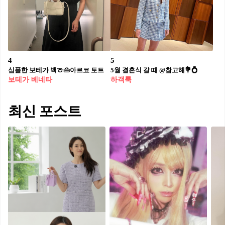
4
5
심플한 보테가 백🍈👜아르코 토트
5월 결혼식 갈 때 @참고해💐💍​
보테가 베네타
하객룩
최신 포스트