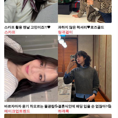
스카프 활용 맨날 고민이죠?!🧡
과하지 않은 럭셔리💖로즈골드
스카프
링귀걸이
바르자마자 윤기 차오르는 물광립💦
결혼식인데 패딩 입을 순 없잖아?🤔
메이크업트렌드
하객룩