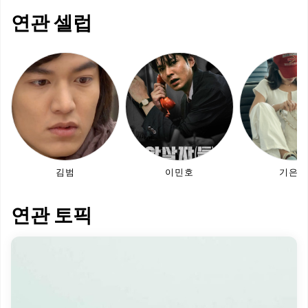
연관 셀럽
김범
이민호
기은세
연관 토픽