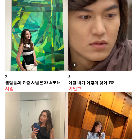
2
3
셀럽들의 요즘 샤넬은 22백🖤✨
이걸 내가 어떻게 잊어!!🩷
샤넬
이민호