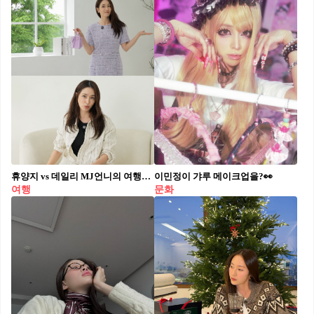
휴양지 vs 데일리 MJ언니의 여행룩 취향은?
이민정이 갸루 메이크업을?👀
여행
문화