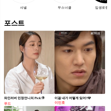
샤넬
무스너클
입생로랑 
포스트
와인러버 민정언니의 Pick!🥂
이걸 내가 어떻게 잊어!!🩷
이민호
푸드