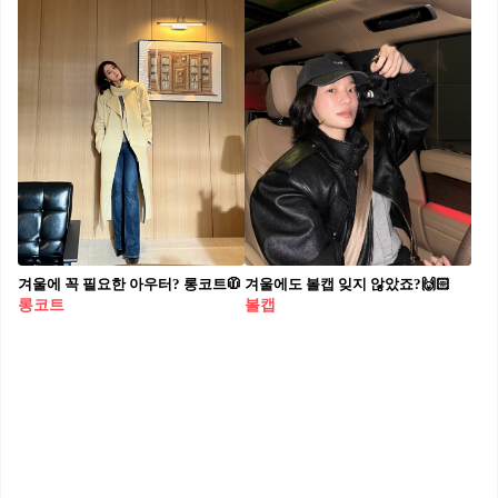
겨울에 꼭 필요한 아우터? 롱코트🧥
겨울에도 볼캡 잊지 않았죠?🙌🏻
롱코트
볼캡