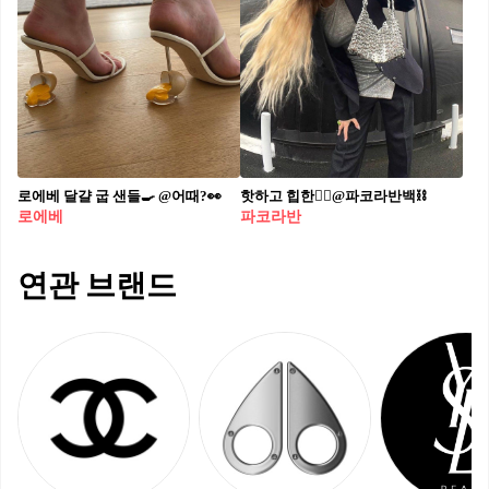
로에베 달걀 굽 샌들🍳 @어때?👀
핫하고 힙한❤️‍🔥@파코라반백⛓
로에베
파코라반
연관 브랜드