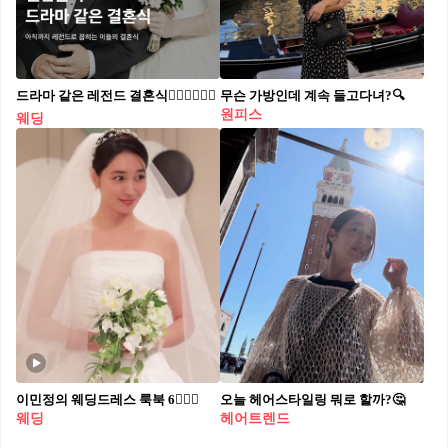
드라마 같은 레전드 결혼식👰🏻‍♀️🤵🏻‍♂️
무슨 가방인데 계속 들고다녀?🔍
원피스
웨딩
이민정의 웨딩드레스 룩북 6👰🏻‍♀️
오늘 헤어스타일링 뭐로 할까?🤔
웨딩
헤어트렌드