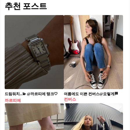
추천 포스트
드림워치...💫 @까르띠에 탱크🤍
여름에도 이쁜 컨버스@요렇게🏁
컨버스
까르띠에