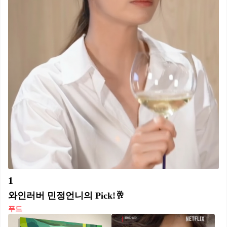
1
와인러버 민정언니의 Pick!🥂
푸드