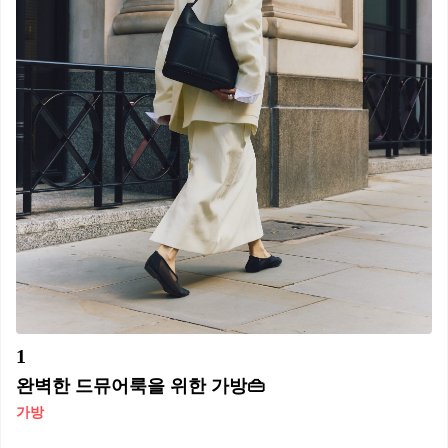
1
완벽한 드뮤어룩을 위한 가방👜
가방