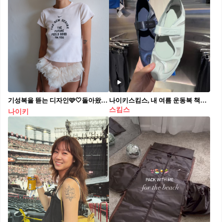
기성복을 뜯는 디자인🩷🤍돌아왔다!
나이키스킴스, 내 여름 운동복 책임져🏃‍♀️
스킴스
나이키