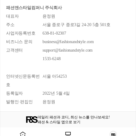
패션앤스타일컴퍼니 주식회사
대표자
윤정원
주소
서울 종로구 종로3길 24-20 5층 501호
사업자등록번호
638-81-02307
비즈니스 문의
business@fashionandstyle.com
고객센터
support@fashionandstyle.com
1533-6248
인터넷신문등록번
서울 아54253
호
등록일자
2022년 5월 4일
발행인·편집인
윤정원
데일리 패션과 코디, 최신 뉴스를 만나보세요!
패션 & 스타일 앱으로 보기