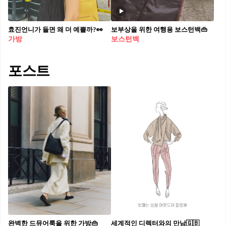
효진언니가 들면 왜 더 예쁠까?👀
보부상을 위한 여행용 보스턴백👜
가방
보스턴백
포스트
완벽한 드뮤어룩을 위한 가방👜
세계적인 디렉터와의 만남🇬🇧