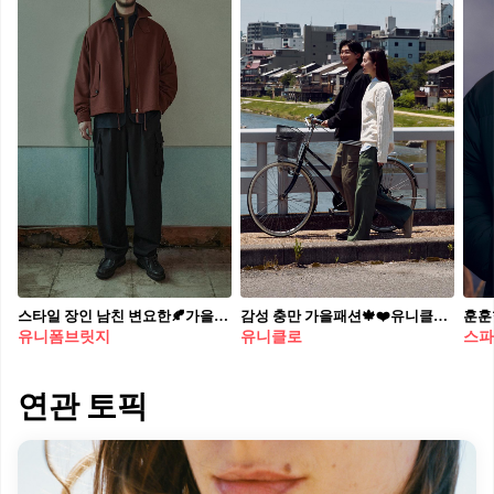
스타일 장인 남친 변요한🍂가을룩 유니폼브릿지 23FW🤎남성미 물씬 이렇게 @입어줘🙋🏻#광고
감성 충만 가을패션🍁❤️유니클로 올가을 편안하고 컬러풀한 유니클로 팬츠와 함께해🚲🍂 #광고
유니폼브릿지
유니클로
스파
연관 토픽