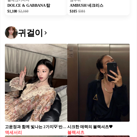
돌체앤가바나
앰부쉬
DOLCE & GABBANA 탑
AMBUSH 네크리스
$1,100
$2,160
$105
$381
귀걸이
고윤정과 함께 빛나는 2가지💡 반전 매력은 우아한 귀걸이로 완성돼 💎✨ 고윤정의 액세서리 2가지, 지금 바로 소개해드릴게요. 1. 샤넬 코메트 1932 변형 가능한 이어링, 1,000만 원대 18K 화이트 골드에 다이아몬드를 세팅한 드롭 이어링으로, 별 모티프와 체인 디테일이 은은하게 반짝이는 아이템입니다. 블라우스에 매치해 우아한 분위기를 연출할 수 있습니다. 2. 디디에 두보, 미스 두 실버 귀걸이, 20만 원대 비눗방울에서 영감을 받은 원터치 귀걸이로, 화이트 컬러 스톤과 볼륨감 있는 실루엣이 조화를 이루는 아이템입니다. 데일리 룩부터 격식 있는 자리까지 미니멀하게 잘 어울리는 디자인입니다.
시크한 매력의 블랙셔츠🖤
액세서리
블랙셔츠