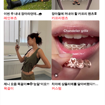
이번 주 내내 장마라던데...🌧️
장마철에 꺼내야 할 카프리 팬츠👖
레인부츠
카프리팬츠
제니 요즘 목걸이👁️🤨‘눈알’이요?!
치아에 샹들리에를 달아버렸다?!👀🫨
목걸이
커스텀