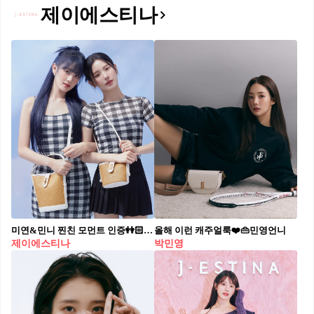
제이에스티나
미연&민니 찐친 모먼트 인증👭🏻💙​ 친구야 @찐친룩할래?!❤️ #광고 ​
올해 이런 캐주얼룩❤️👜민영언니
제이에스티나
박민영