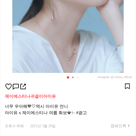
instagram @j.estina_official
제이에스티나
귀걸이
아이유
너무 우아해💙🤍역시 아이유 언니
아이유 x 제이에스티나 여름 화보💎✨ #광고
캠페인룩
조회수 86회
·
2021년 5월 20일