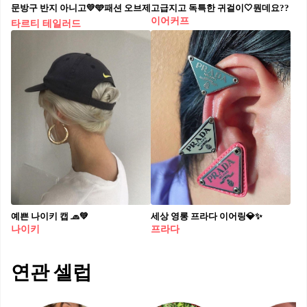
문방구 반지 아니고💛🩵패션 오브제
고급지고 독특한 귀걸이🤍뭔데요??
이어커프
타르티 테일러드
예쁜 나이키 캡 🧢💚
세상 영롱 프라다 이어링💎✨
나이키
프라다
연관 셀럽