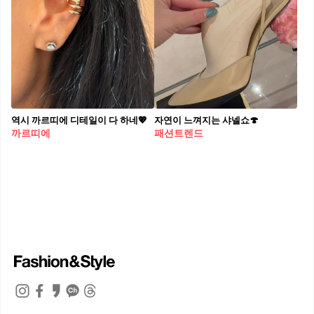
역시 까르띠에 디테일이 다 하네💖
자연이 느껴지는 샤넬쇼🍄
까르띠에
패션트렌드