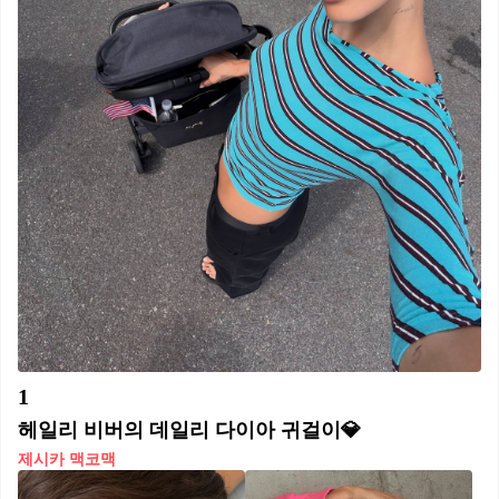
1
헤일리 비버의 데일리 다이아 귀걸이💎
제시카 맥코맥