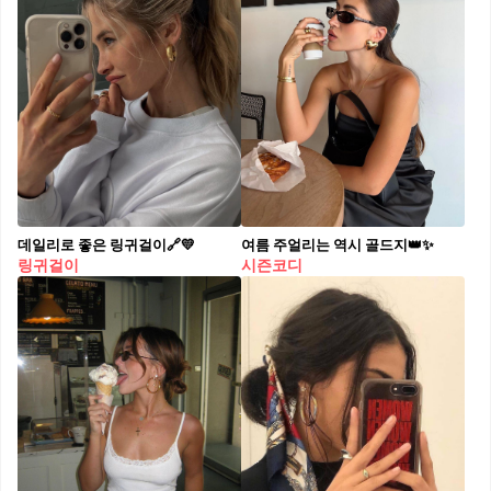
데일리로 좋은 링귀걸이🔗💛​
여름 주얼리는 역시 골드지👑✨​
링귀걸이
시즌코디