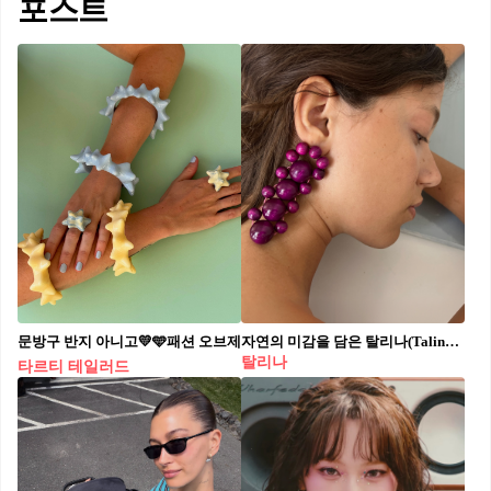
포스트
문방구 반지 아니고💛🩵패션 오브제
자연의 미감을 담은 탈리나(Talina)🫧
탈리나
타르티 테일러드