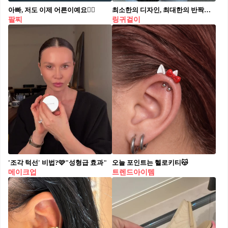
아빠, 저도 이제 어른이예요🙋‍♀️
최소한의 디자인, 최대한의 반짝임✨
팔찌
링귀걸이
'조각 턱선' 비법?🩷"성형급 효과"⁠
오늘 포인트는 헬로키티😽
메이크업
트렌드아이템