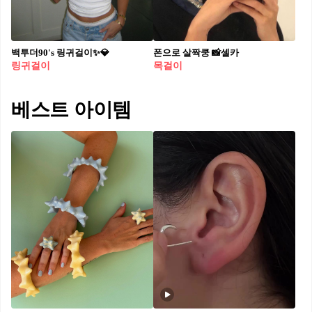
백투더90's 링귀걸이✨💎​
폰으로 살짝쿵 📸셀카
링귀걸이
목걸이
베스트 아이템