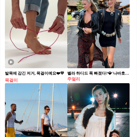
발목에 감긴 저거, 목걸이예요❤️💛
벨라 하디드 푹 빠졌다?💎'나바호' 주얼리
주얼리
목걸이