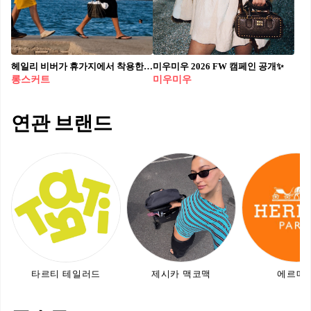
헤일리 비버가 휴가지에서 착용한 ALFIE의 블랙 튜브 스커트가 품절되며 다시 한번 화제✨
미우미우 2026 FW 캠페인 공개✨
롱스커트
미우미우
연관 브랜드
타르티 테일러드
제시카 맥코맥
에르메