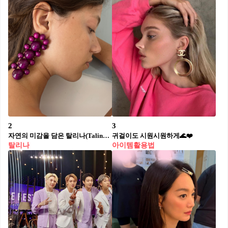
2
3
자연의 미감을 담은 탈리나(Talina)🫧
귀걸이도 시원시원하게🌊❤️
탈리나
아이템활용법