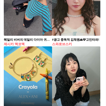
헤일리 비버의 데일리 다이아 귀걸이💎
#광고 중독적 김채원🙏🩷고민타파!
제시카 맥코맥
스와로브스키