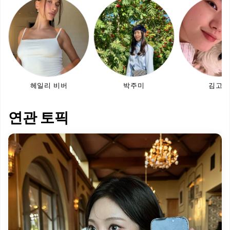
헤일리 비버
박주미
김고은
연관 토픽