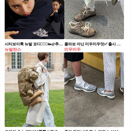
시티보이룩 뉴발 코디🤵🏻‍♀️👟@추가 뉴발란스 x 아키오 하세가와 1906R🖤💛8/12(금) 출시 #광고
콜라보 아닌 미우미우맛✅ 출시 전부터 패션 커뮤니티 술렁이는 뉴발란스 신제품 미우미우 감성 닮은 뉴발란스 204L, 가을 출시 예정입니다. 뉴발란스의 신제품 사진이 공개되면서 화제를 모으고 있습니다. 과거 미우미우 x 뉴발란스 574 협업 모델(사진.10)을 연상시키는 실루엣과 소재 덕분에, 발매 전임에도 불구하고 ‘미우미우 일반판’이라는 별명이 붙으며 관심을 끌고 있습니다. 204L은 얇은 밑창과 모카무스컬러의 스웨이드, N 로고로 실내 축구화의 레트로 감성을 재현했습니다. 특히 측면 소재의 디테일과 절제된 색감의 조합은 요즘 트렌드인 Y2K 빈티지 무드를 정확히 겨냥한 요소입니다. 발매일은 아직 미정이지만, 2025년 가을 출시 가능성이 높다는 소식이 전해지면서, 리셀 없이 손에 넣는 ‘미우미우 느낌’이라는 반응까지 나오고 있는 만큼 정식 출시 시 큰 인기를 끌 것으로 보입니다.
뉴발란스
미우미우