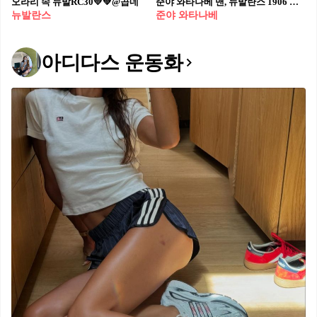
오라리 속 뉴발RC30💛💚@곱네
준야 와타나베 맨, 뉴발란스 1906 로퍼 실착맛🪙🖇️진짜 편해보인다
뉴발란스
준야 와타나베
아디다스 운동화