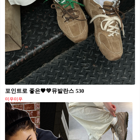
포인트로 좋은🤎💚뮤발란스 530
미우미우