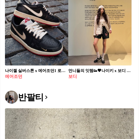
나이젤 실버스톤 x 에어조던1 로우🛹
언니들의 잇템👟🖤나이키 x 보디 구하기 힘든 품절대란템 아스트로 그래버🏈셀럽 코디 구경해👀
에어조던
보디
반팔티