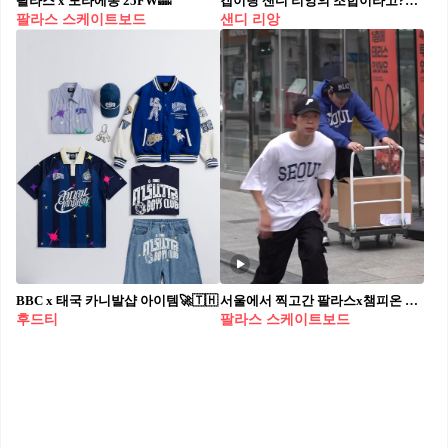
팔라스 x 도라에몽 25FW🔜
갭이랑 샌디 리앙의 조합이라고?👀 데일리로 활용하기 좋은 눈이 즐거운 아이템💝💫실물 확인하자 최근 갭과 샌디 리앙의 협업으로 화제의 중심이 되고 있는데요. 갭 특유의 타임리스한 아메리칸 캐주얼 감성에, 샌디 리앙이 지닌 사랑스러운 소녀 감성이 담긴 디테일이 더해져 감각적인 스타일로 재탄생했습니다. 이번 컬렉션은 샌디 리앙이 어린 시절의 기억과 패션에 대한 초기 감성을 바탕으로, 그녀만의 시선으로 재해석한 아이템들로 구성되었습니다. 후드집업부터 셔츠, 니트, 자켓, 데님 팬츠 등 다양한 아이템을 선보였으며, 여성복은 물론 키즈 라인까지 선보였죠. 갭의 베이직함과 샌디 리앙의 소녀 감성을 한 번에 즐기며, 데일리룩에 캐주얼함과 키치한 무드를 더해보세요.
팔라스 스케이트보드
샌디 리앙
BBC x 태국 카니발샵 아이템🚀🇹🇭
서울에서 찍고간 팔라스x챔피온 캠페인🛹🔥
후드티
팔라스 스케이트보드