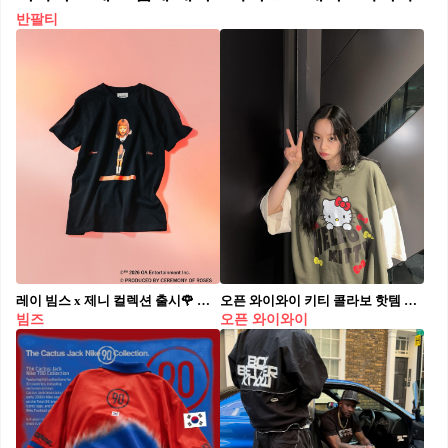
반팔티
레이 빔스 x 제니 컬렉션 출시🌹 티셔츠 4종, 캐미솔 2종👕 지난 5월 제니와 빔스의 그래픽 티셔츠가 출시됐었는데요. 이번에는 빔스의 여성 레이블 '레이 빔스(Ray beams)’로 돌아왔습니다. 제니의 솔로 앨범 ‘RUBY’의 타이포그래피와 포토를 담은 해당 컬렉션은 티셔츠 4종과 캐미솔 2종으로 구성됐으며, 현재 일본 빔스 홈페이지에서 구매 가능합니다. 가격은 티셔츠 ￥8,250 (한화 약 78,000원 대), 캐미솔 ￥7,150 (한화 약 68,000원 대).
오픈 와이와이 키티 콜라보 핫템 착샷❤️
빔즈
오픈 와이와이