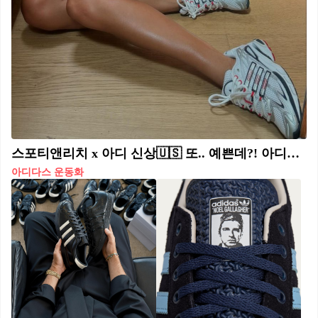
스포티앤리치 x 아디 신상🇺🇸 또.. 예쁜데?! 아디스타 쿠션🤍❤️24년 올 가을 출시 예정
아디다스 운동화