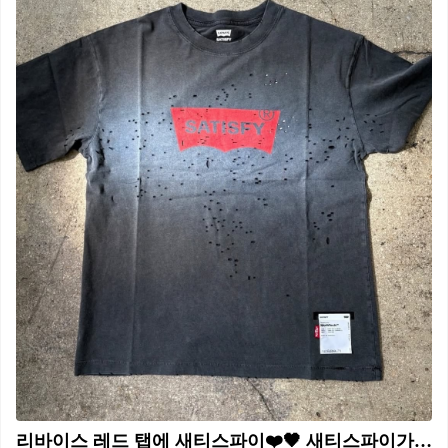
리바이스 레드 탭에 새티스파이❤️🖤 새티스파이가 리바이스를? 미공개 콜라보 티셔츠가 포착되었어요. 새티스파이(Satisfy)와 리바이스(Levi’s)가 다시 손을 잡았습니다. 양 팀에서 흘러나온 컷으로 모습을 드러낸 건 아직 발매 전인 공동 티셔츠예요. 리바이스 레드 배트윙 탭 안에 ‘SATISFY’를 박은 그래픽이 핵심이죠. 불규칙하게 뚫린 구멍은 새티스파이 시그니처 ’모스텍(MothTech)’이에요. 2024년 빈티지 501 클라이밍 팬츠에 이어 이번엔 티셔츠로 넓혔죠. 발매 시점·가격은 아직 안 풀렸고, 곧 공개돼요. • 새티스파이 x 리바이스 MothTech 반팔티 (발매 예정)