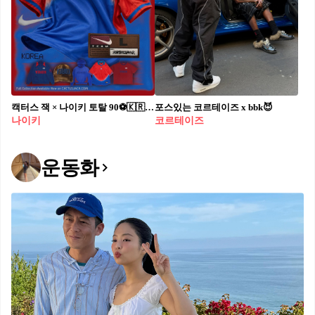
캑터스 잭 × 나이키 토탈 90⚽️🇰🇷 캑터스 잭이 또 풀었어요🔥이번엔 9개국이 한 번에! 트래비스 스콧(Travis Scott)의 캑터스 잭(Cactus Jack)이 나이키(Nike)와 만든 토탈 90(Total 90) 컬렉션이 2차 드롭을 풀었어요. 캐나다·콜롬비아·독일·멕시코·모로코·노르웨이·세네갈·스페인에 USA V2까지 9개 라인이 한 번에 합류했죠. 1차 10개국에 이은 두 번째 확장이에요. 판매 방식이 독특해요. 응원 팀이 탈락하면 그 나라 라인도 사라져서, 살아 있을 때 사야 하죠. 가격은 $52~168 선, 캑터스 잭 공식 사이트(cactusjack.com)에서 풀려요. 한국은 이번 2차엔 없고, 1차 드롭(6월 11일)에 ‘KOREA’ 이미 나왔습니다. • 캑터스 잭 × 나이키 토탈 90 저지
포스있는 코르테이즈 x bbk😈
나이키
코르테이즈
운동화