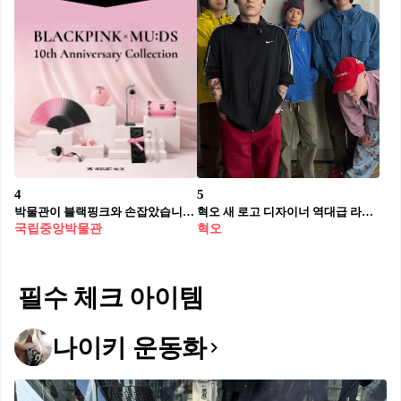
4
5
박물관이 블랙핑크와 손잡았습니다 💗🏛️
혁오 새 로고 디자이너 역대급 라인업
국립중앙박물관
혁오
필수 체크 아이템
나이키 운동화