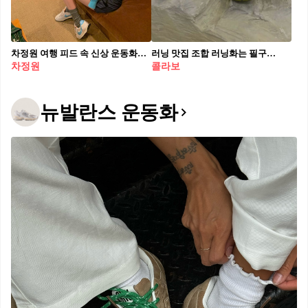
차정원 여행 피드 속 신상 운동화🩵 나이키 X 스투시 콜라보 LD-1000 SP👟 발매가 12만 9천 원.
러닝 맛집 조합 러닝화는 필구🏃🏻‍♂️👟
차정원
콜라보
뉴발란스 운동화