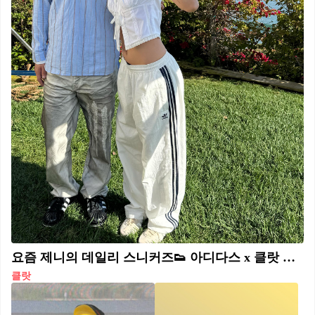
요즘 제니의 데일리 스니커즈👟 아디다스 x 클랏 가젤🥠 뉴컬러 블루는 8월 23일 출시 예정💙
클랏