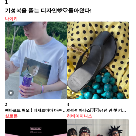
1
기성복을 뜯는 디자인🩷🤍돌아왔다!
나이키
2
3
펜타포트 혁오🍼티셔츠마다 다른 아기
하바이아나스🇧🇷 64년 만 첫 키튼 힐
살로몬
하바이아나스