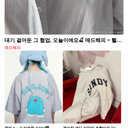
대기 걸어둔 그 협업, 오늘이에요🍒 매드해피 × 헬로키티, 오늘 풀린다❤️🤍‘체리 키티’ 후디 매드해피(Madhappy)와 헬로키티(Hello Kitty)의 협업 컬렉션이 24일(현지시간) 오전 9시 온라인과 매장에서 발매됩니다. 앞서 공개된 후디는 체리 안에 헬로키티 두 마리를 담은 그래픽으로 관심을 모았습니다. 산리오 정식 라이선스 제품으로, 한국 시간으로는 25일 새벽에 열려 직구 대기 팬들도 몰릴 전망입니다.
매드해피