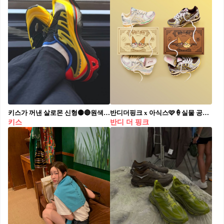
키스가 꺼낸 살로몬 신형🟡🔴원색맛 옐로·레드·블루를 한 번에 태운 인핸드 컷이 먼저 돌았습니다. 레몬 옐로 갑피에 볼트 그린 케이지, 그 아래를 붉은 미드솔이 받칩니다. 키스(Kith)와 살로몬(Salomon)이 새로 꺼낸 ‘XT-EVO’로, 기존 XT-4K·XT-보이저의 컬러웨이 변주가 아니라 완전 신규 모델이에요. 퀵레이스 클로저와 케이지형 오버레이, 깊게 파인 러그 아웃솔로 살로몬 트레일 러너의 골격은 그대로 두고, 모노크롬 위주였던 그간의 키스 살로몬 라인과는 결이 확실히 다른 원색으로 밀어붙였습니다. 발매 정보는 아직 공개되지 않았습니다. • 키스 × 살로몬 XT-EVO (Kith × Salomon XT-EVO) — 신규 실루엣
반디더핑크 x 아식스🩷🍦실물 공개 반디더핑크가 아식스 젤 카야노 12.1에 아이스케키를 얹었어요, 8월 발매입니다 신발 상자에 한글로 ‘아이스케키’가 박혔습니다. 반디더핑크(VANDYTHEPINK)가 아식스(ASICS)와 두 번째로 붙은 젤 카야노 12.1이죠. 바닐라는 와플 콘을 닮은 격자 메시에 핑크·옐로우·그린을 스프링클처럼 흩뿌렸어요. 초콜릿은 브라운 어퍼에 옐로우 스트라이프를 얹고 인솔에 콘 그림을 넣었습니다. 은색 오버레이는 아이스크림 스쿱을 본뜬 거고, 텅에도 한글이 들어가요. 바닐라는 8월 14일 전 세계 발매, 초콜릿은 반디더핑크 자사 채널에서만 풀립니다. • 아식스 x 반디더핑크 젤 카야노 12.1 ‘바닐라’, $195 • 아식스 x 반디더핑크 젤 카야노 12.1 ‘초콜릿’, $195
키스
반디 더 핑크