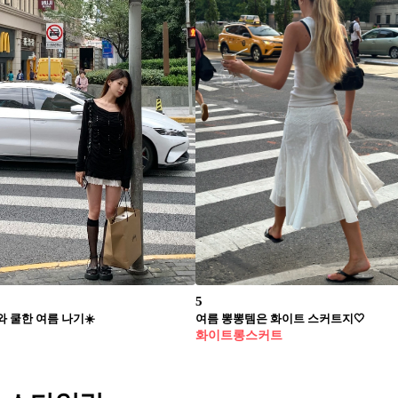
5
 쿨한 여름 나기☀️
여름 뽕뽕템은 화이트 스커트지🤍
화이트롱스커트