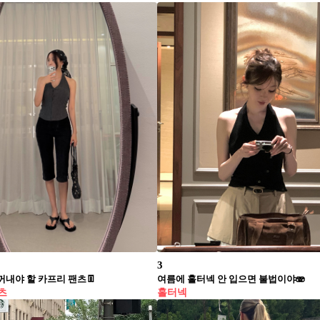
3
꺼내야 할 카프리 팬츠👖
여름에 홀터넥 안 입으면 불법이야🫨
츠
홀터넥