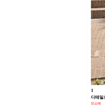
1
디테일로
민소매