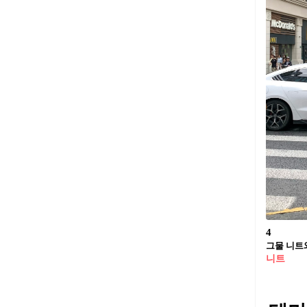
4
그물 니트와
니트