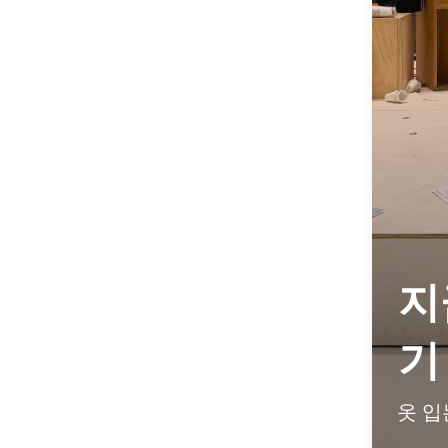
지
기
옷 입