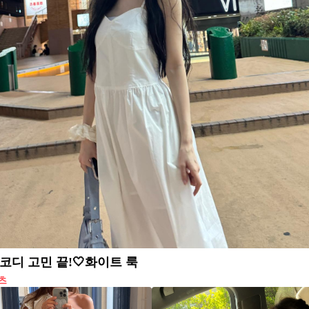
코디 고민 끝!🤍화이트 룩
츠