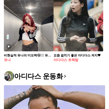
비현실적 유나의 미모력🫢❤️‍🔥 유나 필승 조합인 크롭&데님👖아디다스 져지로 꾸안꾸 완성🖤
요즘 걸치기 좋은 아디다스 져지🖤
유나
아디다스 트랙탑
아디다스 운동화