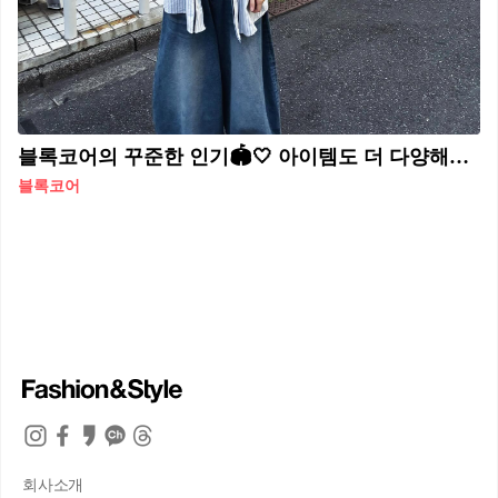
블록코어의 꾸준한 인기🏟️🤍 아이템도 더 다양해진 블록코어🏀셀럽들의 코디법 @참고해🙌🏻 1. 닝닝, 나띠 - 야구 유니폼 + 버뮤다 데님 2. 쥴리, 미연 - 크롭 탑 + 농구 반바지 3. 예인, 미미 - 축구 유니폼 + 화이트 스커트 4. 여연희, 심소영 - 셔츠 + 탱크탑 + 아디다스 쇼츠
블록코어
회사소개