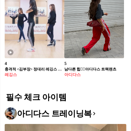
4
5
충격적 <김부장> 정대리 레깅스 핏🖤
남다른 힙❤️‍🔥아디다스 트랙팬츠
레깅스
아디다스
필수 체크 아이템
아디다스 트레이닝복