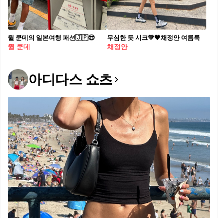
쥘 쿤데의 일본여행 패션🇯🇵😎
무심한 듯 시크💚🖤채정안 여름룩
쥘 쿤데
채정안
아디다스 쇼츠