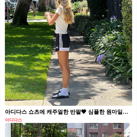
아디다스 쇼츠에 캐주얼한 반팔🖤 심플한 원마일웨어 조합👀 주말엔 편하고 트렌디한 룩 @입자
아디다스