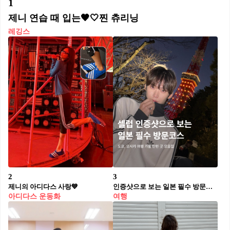
1
제니 연습 때 입는🖤🤍찐 츄리닝
레깅스
2
3
제니의 아디다스 사랑💙
인증샷으로 보는 일본 필수 방문코스🇯🇵🗼
아디다스 운동화
여행