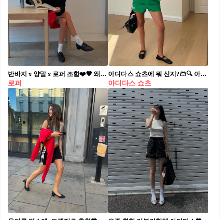
반바지 x 양말 x 로퍼 조합❤️🖤 왜이리 예뻐??😎 여름 코디 고민 이걸로 끝이다! 여름철 가벼운 반바지 차림에 은근히 스타일리시한 킥을 더하고 싶을 때, 패피들이 공식처럼 꺼내 드는 삼박자가 있습니다. 바로 '반바지 + 양말 + 로퍼' 조합인데요. 켄달 제너처럼 깔끔한 탑에 컬러풀한 하의, 그리고 클래식한 블랙 로퍼로 정돈해 주면 아주 쿨하면서도 지적인 프레피 룩이 완성됩니다. 양말의 길이감이나 로퍼의 굽 두께에 따라 다채로운 매력을 선사하는 치트키 코디 모아봤습니다!
아디다스 쇼츠에 뭐 신지?🩳🔍 아디다스 쇼츠와 환상의 궁합을 자랑하는 신발 조합 5가지😉 1. 아디다스 쇼츠 + 플랫 슈즈 아디다스 쇼츠와 러블리한 플랫 슈즈도 꽤 괜찮은 궁합을 자랑합니다. 자칫 지루한 스타일링이 될 수 있는 코디에 귀여운 포인트를 더해주는 셈이죠. 2. 아디다스 쇼츠 + 버켄스탁 보스턴 편함에 편함을 더해 더욱 힙해지는 두 브랜드 아이템의 찰떡 케미. 원마일웨어로도 손색없는 아디다스 쇼츠와 버켄스탁 보스턴의 조합입니다. 3. 아디다스 쇼츠 + 스니커즈 말이 필요 없는 조합이죠. 스포티한 아이템들을 조합하여 실패 없이 다양한 일상룩을 즐겨볼 수 있습니다. 4. 아디다스 쇼츠 + 로퍼 스포티한 쇼츠와 포멀한 로퍼의 만남이라니. 말만 들었을 때에는 안 어울릴 것 같은 이 조합이 최근 해외 인플루언서들 사이에서 인기입니다. 상의로 셔츠나 블라우스까지 믹스매치한다면 완벽한 이 조합! 5. 아디다스 쇼츠 + 롱부츠 비 오는 날이면 아디다스 쇼츠에 롱부츠를 매치해보세요. 시원하고 편한 아디다스 쇼츠와 장화 역할을 대신해 줄 롱부츠 조합으로 스타일리시하고도 든든한 코디를 완성할 수 있습니다.
로퍼
아디다스 쇼츠