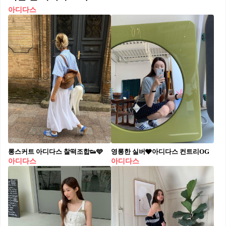
아디다스
롱스커트 아디다스 찰떡조합👟🩵
영롱한 실버🩶아디다스 컨트리OG
아디다스
아디다스