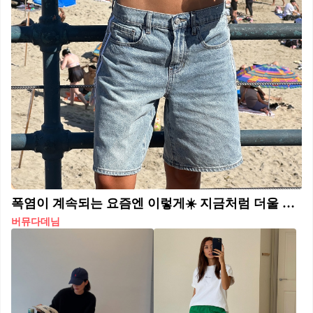
폭염이 계속되는 요즘엔 이렇게☀️ 지금처럼 더울 때 입기 좋은 민소매&반바지 조합 4가지🎽🩳 1. 끈나시에 버뮤다 데님으로 캐주얼한 데일리 코디 2. 민소매 블라우스에 아디다스 쇼츠로 러블리한 믹스매치 스타일링 3. 수트 베스트에 하프 슬랙스로 미니멀한 출근 룩 4. 탱크탑에 농구 바지로 스포티 무드 스타일링
버뮤다데님