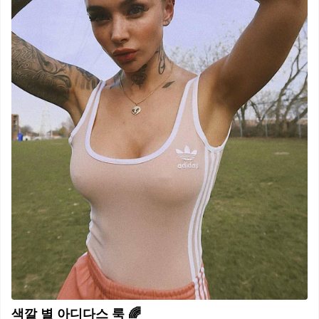
색깔 별 아디다스 룩 🌈