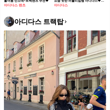
올여름 민소매+트랙팬츠 추천🖤
요즘 핫한 러블리힙템 아디다스🖤 유니크한 디테일 아디다스 레이스 트림 삼선 쇼츠🔥@갖고파
아디다스 팬츠
아디다스
아디다스 트랙탑