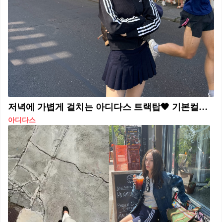
저녁에 가볍게 걸치는 아디다스 트랙탑🖤 기본컬러인 네이비&블랙✔️
아디다스