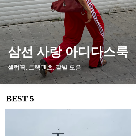
삼선 사랑 아디다스룩
셀럽픽, 트랙팬츠, 깔별 모음
BEST 5