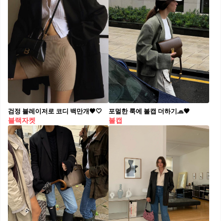
검정 블레이저로 코디 백만개🖤🤍
포멀한 룩에 볼캡 더하기🧢🤎
블랙자켓
볼캡