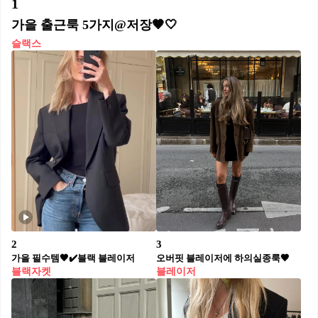
1
가을 출근룩 5가지@저장🤎🤍
슬랙스
2
3
가을 필수템🖤✔️블랙 블레이저
오버핏 블레이저에 하의실종룩🤎
블랙자켓
블레이저