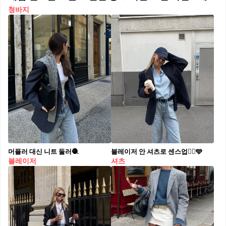
청바지
머플러 대신 니트 둘러🧶
블레이저 안 셔츠로 센스업☝🏻🩵
블레이저
셔츠