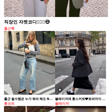
직장인 자켓코디🤵🏻‍♀️😎
출근룩
출근 필수템은 누가 뭐라 해도 ☕️커피지! 아직도 아이스 아메리카노 마시는 사람🙌🏻@누구?
블레이저에 롱스커트🩶로퍼까지 더한 시크 출근룩👩🏻‍🏫
롱코트
블레이저