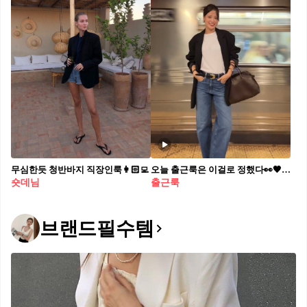
무심한듯 청반바지 직장인룩👩🏻‍💻
오늘 출근룩은 이걸로 정했다👀🖤 실패할 수가 없는 블레이저&데님👖브라운 빅백까지 더해👜
숏데님
출근룩
브랜드필수템