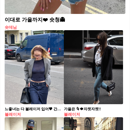
이대로 가을까지❤️ 숏청👻
숏데님
느좋녀는 다 블레이저 입어🖤 간절기 필수 아우터 블레이저로 세련된 데일리룩 완성🍁✨
가을은 🌀🍁자켓자켓!!
블레이저
블레이저