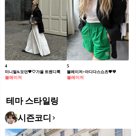
4
5
미니멀&모던🖤🤍가을 트렌디룩
블레이저+아디다스쇼츠🖤💚
블레이저
블레이저
테마 스타일링
시즌코디