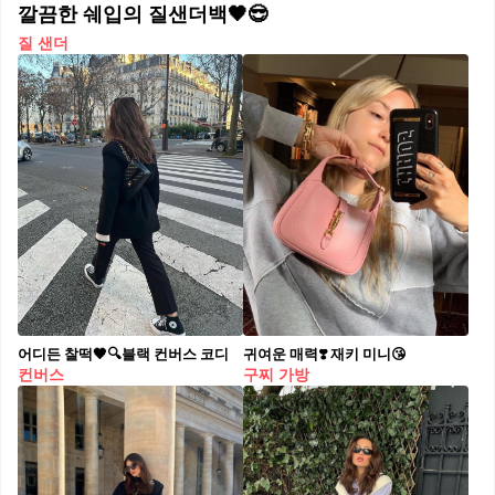
깔끔한 쉐입의 질샌더백🖤😎
질 샌더
어디든 찰떡🖤🔍블랙 컨버스 코디
귀여운 매력❣️ 재키 미니😘
컨버스
구찌 가방