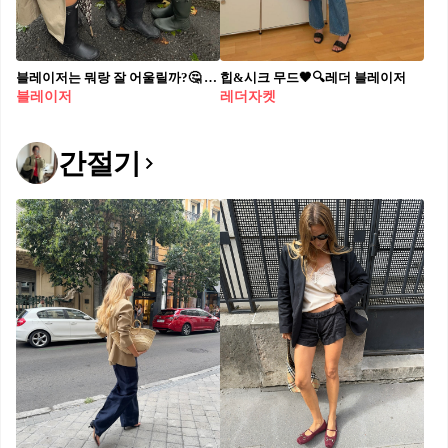
블레이저는 뭐랑 잘 어울릴까?🤔 데님 팬츠에 매치해서 미니멀한 데일리룩 완성해 보자🖤💙
힙&시크 무드🖤🔍레더 블레이저
블레이저
레더자켓
간절기