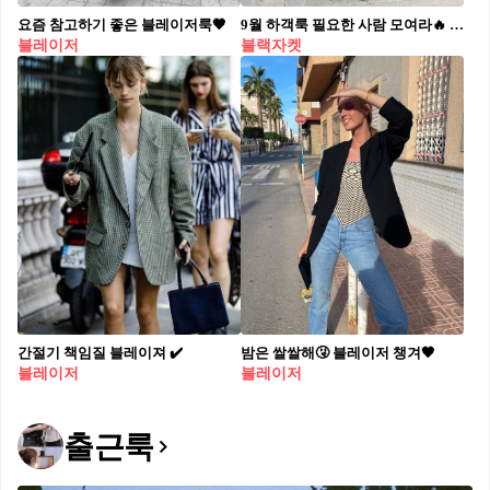
요즘 참고하기 좋은 블레이저룩🖤
9월 하객룩 필요한 사람 모여라🔥 팬츠 기장에 따라 완성하는 3가지 무드 하객룩 공식 블랙 기본 자켓에 팬츠 길이만 다르게 매치해 보세요. 1. 숏팬츠 h&m 리넨 드로스트링 쇼츠, 3만 원대 숏팬츠는 자칫 가벼워 보일 수 있지만, 블라우스나 슬리브리스 톱과 함께 매치하면 포멀한 매력을 드러냅니다. 여기에 발레리나 슈즈를 더하면 하객룩에도, 일상에도 자연스러운 무드가 완성됩니다. 2. 미디팬츠 자라 ZW 컬렉션 롱 버뮤다 팬츠, 7만 원대 무릎 기장의 버뮤다 팬츠는 롱부츠와의 조합은 힙한 느좋녀 스타일을 연출합니다. 단정함만 강조돼 지루할 수 있는 하객룩에 포인트를 주며, 활동성과 스타일을 동시에 살릴 수 있는 실용적인 선택입니다. 3. 와이드 슬랙스 안디아타 기타 트라우저, 49만 원대 와이드 슬랙스는 클래식하면서도 가장 안정적인 하객룩의 정석입니다. 넉넉한 실루엣이 자켓과 조화를 이루며 체형을 보완하고, 세련되게 연출합니다. 스카프로 마무리해 우아한 무드를 살려보세요.
블레이저
블랙자켓
간절기 책임질 블레이져 ✔️
밤은 쌀쌀해🤧 블레이저 챙겨🖤
블레이저
블레이저
출근룩