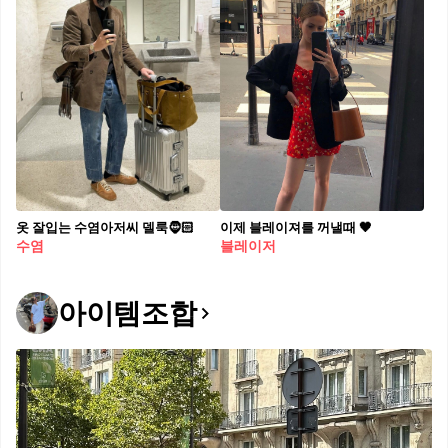
옷 잘입는 수염아저씨 델룩🧔🏻⁠
이제 블레이져를 꺼낼때 🖤
수염
블레이저
아이템조합