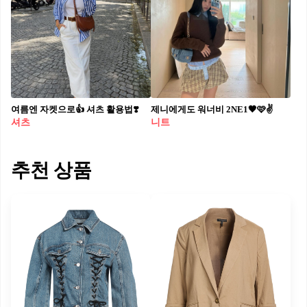
여름엔 자켓으로👍 셔츠 활용법❣️​
제니에게도 워너비 2NE1🖤🩷✌️
셔츠
니트
추천 상품