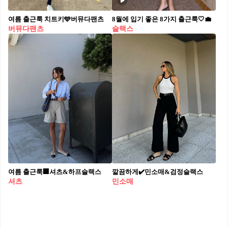
여름 출근룩 치트키🩵버뮤다팬츠
8월에 입기 좋은 8가지 출근룩🤍💼
버뮤다팬츠
슬랙스
여름 출근룩🏢셔츠&하프슬랙스
깔끔하게✔️민소매&검정슬랙스
셔츠
민소매