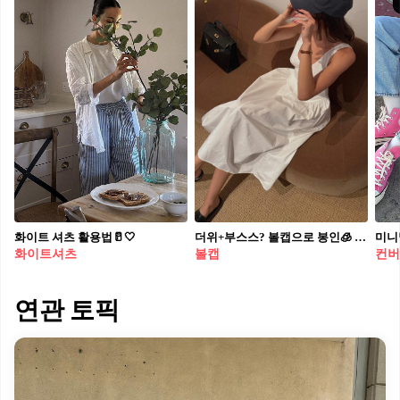
화이트 셔츠 활용법🥛🤍​
더위+부스스? 볼캡으로 봉인🧊 36도 폭염 속, 그늘도 무드도 챙기고 싶다면 꼭 써야죠🌤️🧢
미니
화이트셔츠
볼캡
컨버
연관 토픽