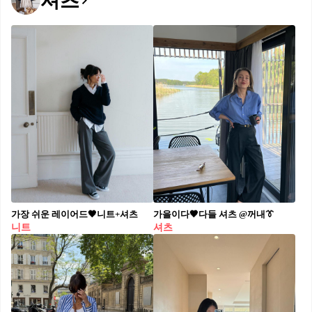
셔츠
가장 쉬운 레이어드🖤니트+셔츠
가을이다🤎다들 셔츠 @꺼내👔
니트
셔츠