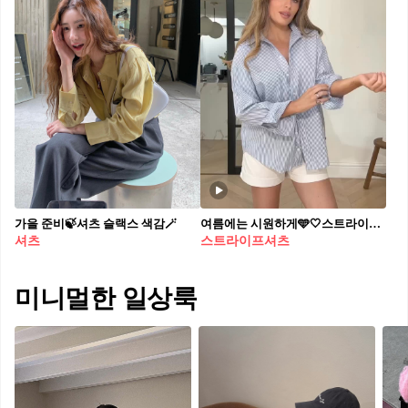
가을 준비🍃셔츠 슬랙스 색감🪄
여름에는 시원하게🩵🤍스트라이프 화이트 조합
셔츠
스트라이프셔츠
미니멀한 일상룩