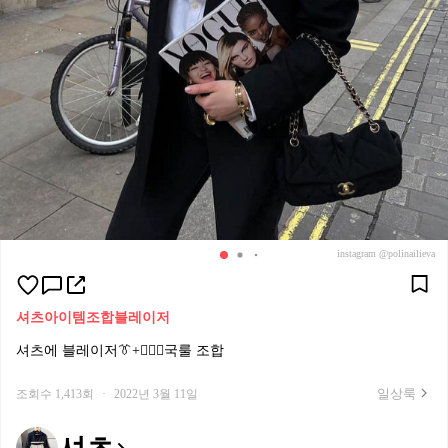
instagram @polinailieva
셔츠
아이템조합
블레이저
셔츠에 블레이저👔+🤵🏻‍♀️국룰 조합
일상룩
조회수 1,413회
·
2022년 3월 11일