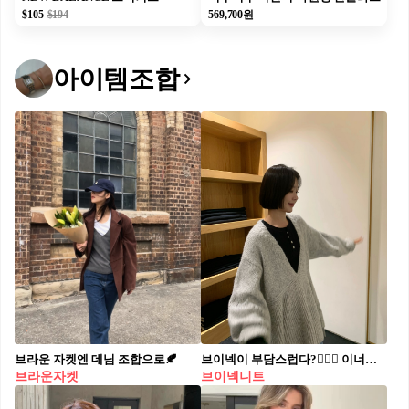
$105
$194
569,700원
아이템조합
브라운 자켓엔 데님 조합으로🍂
브이넥이 부담스럽다?🙅🏻‍♀️ 이너티 레이어링 해서 깔끔한 넥 라인 만들어보자💡🧶
브라운자켓
브이넥니트