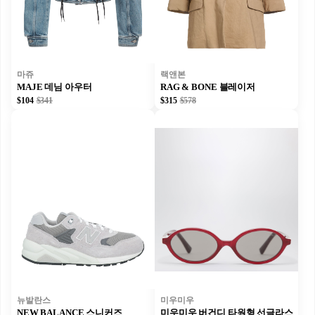
마쥬
랙앤본
MAJE 데님 아우터
RAG & BONE 블레이저
$104
$341
$315
$578
뉴발란스
미우미우
NEW BALANCE 스니커즈
미우미우 버건디 타원형 선글라스