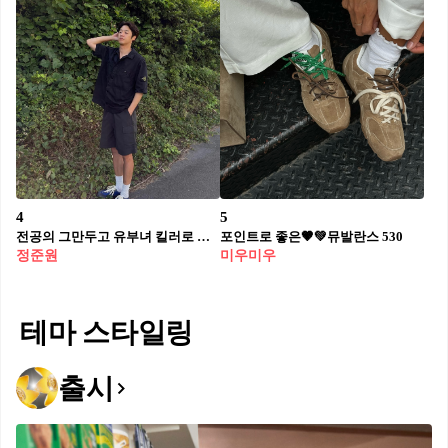
4
5
전공의 그만두고 유부녀 킬러로 복귀
포인트로 좋은🤎💚뮤발란스 530
정준원
미우미우
테마 스타일링
출시