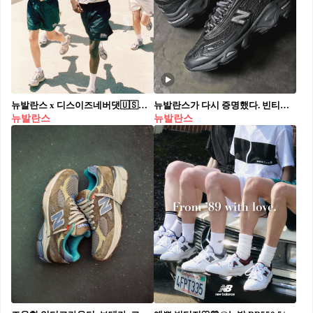
뉴발란스 x 디스이즈네버댓🇺🇸🏃🏻‍♀️ 빈티지 무드템💚🤍1906 & 2002 8/5(금) @발매해 #광고
뉴발란스가 다시 증명했다.⁠ 빈티지 스니커즈의 미래, 1000 '그레이 메탈릭' 컬러 출시🔥⁠ ⁠ 뉴발란스가 1999년 처음 선보인 1000 시리즈를 부활시키며 다시 한번 존재감을 입증했습니다. 특히 가을 시즌 공개되는 ‘그레이 메탈릭’ 컬러웨이는 뉴발란스 고유의 무드를 현대적으로 재해석해, 도시적인 실루엣과 테크웨어 감성을 동시에 품었습니다.⁠ ⁠ 회색 메쉬와 메탈릭 실버 패널의 조화는 단순한 복각을 넘어, 완성도 높은 스니커즈가 될 전방입니다.⁠
뉴발란스
뉴발란스