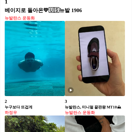
1
베이지로 돌아온💛🇺🇸뉴발 1906
뉴발란스 운동화
2
3
누구보다 뜨겁게⁠
뉴발란스, 미니멀 끝판왕 MT10⛰️
하정우
뉴발란스 운동화