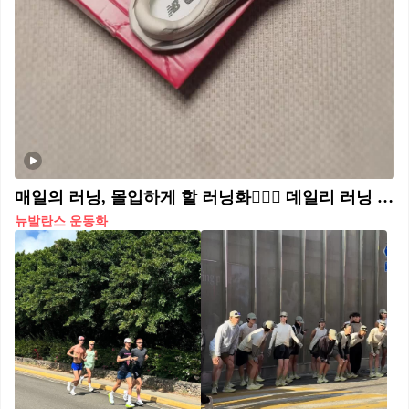
매일의 러닝, 몰입하게 할 러닝화🏃🏻‍♀️ 데일리 러닝 최적템, 뉴발 퓨어셀 레벨 V5 자세히 보기🇺🇸🔍 뉴발란스 ‘퓨어셀 레벨 V5’는 데일리 러닝에 최적화된 초경량 러닝화입니다. 더 높아진 미드솔과 발등을 감싸는 락다운 구조가 5km 조깅부터 21km 중장거리까지 대응하며, 경량성과 반발력을 살린 PEBA‑EVA 혼합 폼이 자연스러운 추진력을 이끌어냅니다. 통기성 좋은 메시 어퍼와 발목 지지력을 높인 설계로, 여름에도 쾌적한 착화감을 줍니다. 운동과 스타일 사이 고민이라면 참고하세요.
뉴발란스 운동화