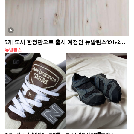
5개 도시 한정판으로 출시 예정인 뉴발란스991v2🔥 서울은 어떤 색?🎨🧐
뉴발란스