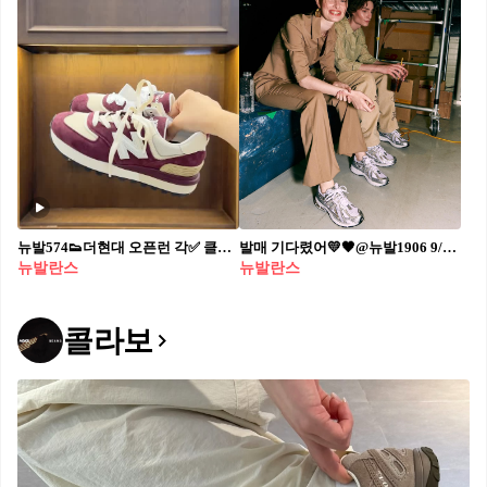
뉴발574👟더현대 오픈런 각✅ 클래식/레거시/헤리티지🔥9/6 까지 여의도에서@만나🙌 #광고 뉴발란스 574 팝업스토어가 더현대 서울에서 진행됩니다. 574 레거시 신상은 더현대 서울에서 단독 선공개되며, 클래식/헤리티지/레거시 등 574 메인 모델을 직접 신어보고 제품 구매도 가능합니다. 또한 제품 구매 시 더현대 서울 한정판 신발끈도 제공되니 더현대 뉴발란스 팝업 구경가보세요. - 위치: 서울특별시 영등포구 여의대로 108 더현대 서울 지하2층
발매 기다렸어💛🖤@뉴발1906 9/16(금) 오전 11시 발매🇺🇸📝다들 핫템 준비해 #광고
뉴발란스
뉴발란스
콜라보