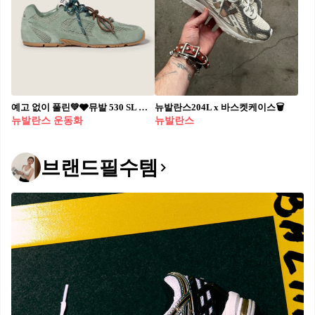
예고 없이 풀린💚🩶뮤발 530 SL 방금 등장한 뉴발란스 x 미우미우, 두 컬러 깜짝 추가 확인해요! 세이지 그린·페리윙클 블루, 두 컬러 깜짝 추가됐어요. 예고 없이 미우미우 사이트에 슥 풀린 미우뉴발 530 SL. 핵심은 깜짝 추가된 세이지 그린과 페리윙클 블루예요. 헤이즐넛·버터 옐로우는 SS24 시나몬·에크루를 잇는 톤 정비 라인이고, 가격은 175만 원, 온라인 전용으로 풀렸습니다. 초슬림한 로우 프로파일 솔과 미스매치 더블 레이스가 시그니처인 530 SL은 이 콜라보의 대표 인기 모델이에요. 발매 공지도 캠페인 컷도 없이 슥 풀려버리는 방식이 이제 이 콜라보의 시그니처 무드처럼 굳어지고 있습니다. - 뉴발란스 x 미우미우 530 SL • 세이지 그린 (Sage Green) • 페리윙클 블루 (Periwinkle Blue) • 헤이즐넛 (Hazelnut) • 버터 옐로우 (Butter Yellow)
뉴발란스204L x 바스켓케이스🗑️
뉴발란스 운동화
뉴발란스
브랜드필수템