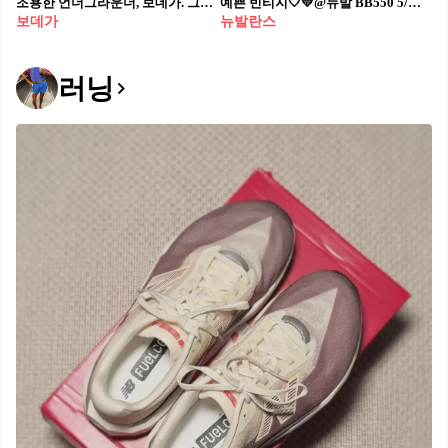
조용한 언더그라운더, 보데가.⁠ 그리고 뉴발란스와 써내려간 15년의 아카이브와 존재감 👟⁠ ⁠ 보데가의 15년, 그리고 존재가치에 대한 선언.⁠ ⁠ 2021년, 보데가와 뉴발란스는 브랜드 창립 15주년을 기념하며 990v3 “Here To Stay”를 출시했습니다. ‘2006’과 ‘2021’이 새겨진 혀 라벨, 프리미엄 누벅과 메시 소재, 그리고 신발끈 끝에 각인된 Bodega 레터링은 디테일에 진심인 협업의 상징입니다.⁠ ⁠ 차분한 그레이를 기반으로 네이비, 머스타드, 퍼플이 어우러진 컬러웨이는 클래식과 위트를 동시에 담아냈습니다. 단순한 리미티드 에디션이 아니라, 스트릿 씬에서 보데가가 쌓아온 시간과 위치를 오롯이 담아낸 ‘존재 증명’입니다.⁠ ⁠ 보스턴을 기반으로 한 스트릿 부티크 ‘보데가(Bodega)’는 지난 15년간 언더그라운드 감성을 잃지 않은 채, 꾸준히 자신들의 미학과 커뮤니티 중심 문화를 지켜왔습니다. 여전히 문화의 본질을 꿰뚫는 브랜드로 묵묵히 우리 곁에 있습니다. ⁠
예쁜 빈티지🤍💛@뉴발 BB550 5/6(금) 11시🕚🏀원하는 색깔 @미리체크해 ✔️#광고
보데가
뉴발란스
러닝