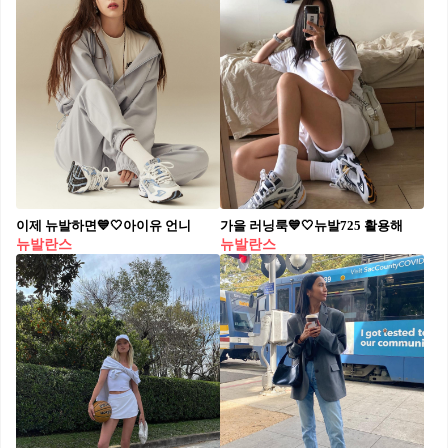
이제 뉴발하면💙🤍아이유 언니
가을 러닝룩💙🤍뉴발725 활용해
뉴발란스
뉴발란스