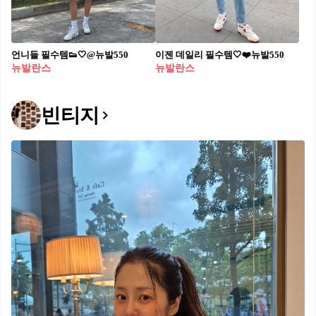
언니들 필수템👟🤍@뉴발550
이젠 데일리 필수템🤍❤️뉴발550
뉴발란스
뉴발란스
빈티지