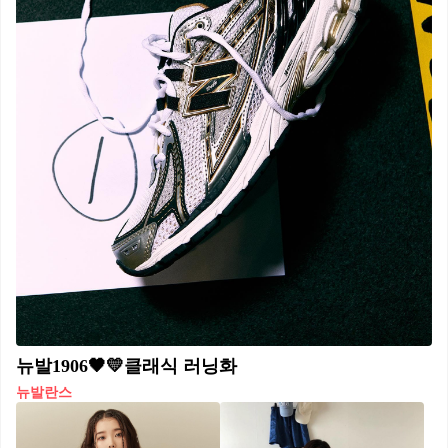
뉴발1906🖤💛클래식 러닝화
뉴발란스