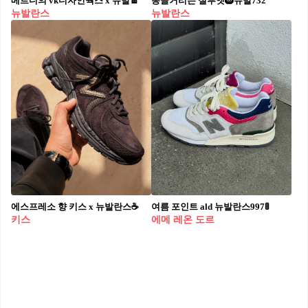
베르디의 vk디자인웍스 x 뉴발🍫
동글거리는 실루엣🛞뉴발732
뉴발란스
뉴발란스
에스프레소 향 키스 x 뉴발란스☕️
여름 포인트 ald 뉴발란스997🚦
키스
에메 레온 도르