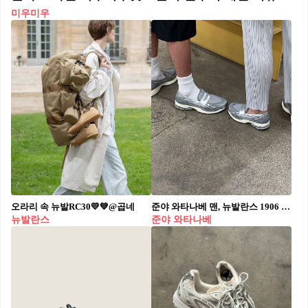
미우미우
오라리 속 뉴발RC30💛💚@곱네
준야 와타나베 맨, 뉴발란스 1906 로퍼 실착맛🪙🖇️진짜 편해보인다
뉴발란스
준야 와타나베