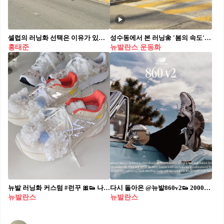
셀럽의 러닝화 선택은 이유가 있다. 달리는 순간에도 기능과 스타일을 동시에 🏃‍♂️ 러닝화 정보 4가지 1. 아식스 슈퍼블라스트2 그레이쉬 퍼플 코랄 리프 러너들의 호평이 끊이지 않는 아식스 슈퍼블라스트2, 우수한 쿠셔닝으로 안정적인 러닝을 도와줍니다. 주황색 상의를 함께 입는다면 감각적인 러닝룩도 연출할 수 있습니다. 2.호카 마하 X 2 블랙 일렉트릭 아쿠아 진정한 레이싱화로 거듭난 마하 X 2, 저번 모델보다 경량화되어 빠른 속도와 통통튀는 주행감으로 러너들의 재미를 책임집니다. 눈에 확 띄는 아웃솔을 통해 얻을 수 있는 개성은 포인트! 3. 뉴발란스 퓨어셀 SC 엘리트 v4 선라이즈 세련된 디자인만큼이나 뛰어난 성능을 갖춘 모델입니다 카본 플레이트가 내장되어 폭발적인 반발력을 제공하면서도, 편안한 착화감을 놓치지 않았습니다. 기록 달성을 목표로 하는 러너에게 추천하는 모델입니다. 4.나이키 에어 줌 알파플라이 넥스트% 3 하바네로 레드 상위 3%를 위해 나이키의 모든 기술을 집약해 만든 이 러닝화는 불꽃 그래픽을 통해 기록 단축을 향한 열정을 직관적으로 보여줍니다. 강렬한 레드 컬러와 함께라면, 그 누구도 따라올 수 없습니다.
성수동에서 본 러닝🌼 '봄의 속도' 뉴발란스와 브라운야드의 밸런스가 함께한💛🩷 컬렉션 참고 뉴발란스가 FuelCell Rebel v5 스페셜 라인 출시를 기념해 브라운야드의 스포츠웨어 라인 밸런스와 함께한 ‘Spring Pace : 봄의 속도’ 컬렉션을 선보입니다. 더 가벼워진 퍼포먼스에 봄에서 영감 받은 컬러를 더해 러닝화부터 의류, 용품까지 풀 라인업으로 구성됐는데요. 현재 뉴발란스 공식 홈페이지 런칭 캘린더를 통해 신청 가능하며, 3월 6일(금) 온·오프라인으로 런칭됩니다. Rebel v5 구매 고객에게는 선착순 한정으로 협업 기념 사은품 러닝 슈파우치도 증정된다고 합니다. 영상으로 미리 만나보세요.
홍태준
뉴발란스 운동화
뉴발 러닝화 커스텀 #런꾸 🎀👟 나만의 러닝화, 이제 러닝화도 내 취향에 맞춰 🤍💙 #광고
다시 돌아온 @뉴발860v2👟 2000년대 레트로무드 그대로 담은 러닝화✔️드디어 내일이야🙌
뉴발란스
뉴발란스