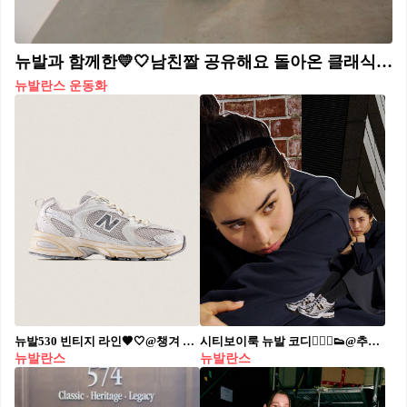
뉴발과 함께한💛🤍남친짤 공유해요 돌아온 클래식 조거🇺🇸뉴발란스 2010 8/20(수) 출시 #광고 내일 뉴발란스 프리미엄 클래식 ABZORB 2010이 출시됩니다. 8월 20일, 뉴발란스가 선택된 가치만을 담은 프리미엄 조거 ‘ABZORB 2010’을 출시합니다. 클래식한 남친룩 대명사 공유가 함께한 이번 캠페인은 헤리티지를 느끼게 합니다. ABZORB 2010은 빈티지 컬러 조합과 스웨이드 소재, 진보적인 아웃솔 라인을 통해 고급스러운 클래식 무드를 자아내며, 뉴발 대표 모델 메이드(Made) 라인을 연상시킵니다. 기능성 또한 놓치지 않았습니다. 뉴발란스의 최신 쿠셔닝 기술인 ABZORB 솔 유닛을 적용해 탁월한 착화감을 제공합니다. 뉴발 클래식 조거의 새로운 기준을 만나보세요.
뉴발란스 운동화
뉴발530 빈티지 라인🤎🤍@챙겨 클래식에 레트로 컬러추가👟⛓8/12(금) 출시 #광고
시티보이룩 뉴발 코디🤵🏻‍♀️👟@추가 뉴발란스 x 아키오 하세가와 1906R🖤💛8/12(금) 출시 #광고
뉴발란스
뉴발란스