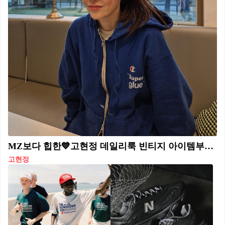
MZ보다 힙한💙고현정 데일리룩 빈티지 아이템부터 롱삭스까지, 고현정은 멋스러움이 묻어나는 꾸안꾸 룩을 완성했는데요. 과연 그녀의 스타일을 완성한 아이템은 무엇일지, 지금부터 함께 살펴볼게요.✔️ 1. 빈티지 샵 glue - 빈티지 챔피온 후드집업에 레터링을 입힌 리디자인 아이템. 2. 웨일스 보너 x 아디다스 오리지널스 - 크로셰 백 / 19만 9천 원 3. 뉴발란스(NEW BALANCE) - 530 MR530SC, 실버 / 12만 9천 원
고현정