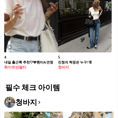
4
5
내일 출근룩 추천🤍🩵흰티&연청
진청의 짝꿍은 누구?👖
화이트반팔티
청바지
필수 체크 아이템
청바지