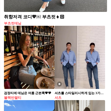
취향저격 코디💙￼ 부츠컷👧🏻
부츠컷데님
검정티에 데님은 여름 근본룩🖤💙
셔츠를 스타일리시하게 입는 3가지 꿀팁🔍💙
블랙반팔티
셔츠