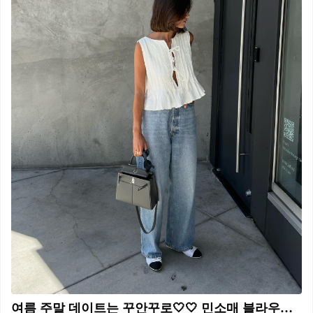
여름 주말 데이트는 꾸안꾸로🤍🤍 민소매 블라우스에 와이드 데님 조합 스타일링👖러블리하게