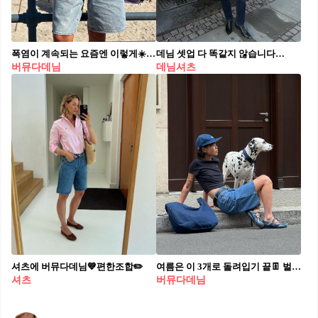
폭염이 계속되는 요즘엔 이렇게☀️ 지금처럼 더울 때 입기 좋은 민소매&반바지 조합 4가지🎽🩳 1. 끈나시에 버뮤다 데님으로 캐주얼한 데일리 코디 2. 민소매 블라우스에 아디다스 쇼츠로 러블리한 믹스매치 스타일링 3. 수트 베스트에 하프 슬랙스로 미니멀한 출근 룩 4. 탱크탑에 농구 바지로 스포티 무드 스타일링
데님 셋업 다 똑같지 않습니다🙅🏻‍♀️ 다양하게 즐기는 데님 셋업 7가지 스타일링💙이렇게 따라해요 1. 똑같은 톤의 데님 셔츠와 청바지로 클래식 룩 2. 다른 톤의 데님 셔츠와 청바지로 엣지 있는 스타일링 3. 데님 셔츠와 버뮤다 데님으로 캐주얼 코디 4. 데님 셔츠에 데님 스커트 더해 러블리 무드 5. 수트 베스트과 청바지로 트렌디한 스타일링 6. 데님 셔츠에 화이트 데님으로 센스 있는 데일리 룩 7. 데님 자켓과 청바지로 미리 준비하는 가을 코디
버뮤다데님
데님셔츠
셔츠에 버뮤다데님💙편한조합✏️
여름은 이 3개로 돌려입기 끝👖 벌써부터 후덥지근한 날씨에 장마철까지 겹치면서 옷 입기 정말 애매해졌죠. 오늘은 비에 젖지 않으면서도 스타일을 살릴 수 있는 장마철 필수 아이템 3가지를 소개할게요.✨ 1. 버뮤다 데님 크롭탑이나 기본 민소매와 매치해 시원하고 미니멀한 무드로 연출하기 좋습니다. 2. 미니 원피스 단독으로 입거나 스카프로 포인트를 더해 간편하면서도 멋스럽게 스타일링할 수 있습니다. 3. 데님 미니스커트 데님의 캐주얼함에 미니 기장의 페미닌함을 더해 데일리룩으로 활용하기 좋습니다.
셔츠
버뮤다데님