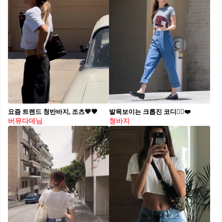
요즘 트렌드 청반바지, 조츠💙🖤
발목보이는 크롭진 코디🤸‍♂️❤️
버뮤다데님
청바지