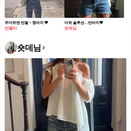
무더위엔 반팔 + 청바지 💙
더위 솔루션…반바지💙
반팔티
숏데님
숏데님