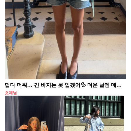
덥다 더워… 긴 바지는 못 입겠어💦 더운 날엔 데님 쇼츠로 가볍고 시원하게 코디하자👀 ✨
숏데님