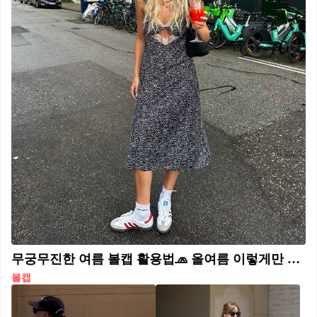
무궁무진한 여름 볼캡 활용법🧢 올여름 이렇게만 활용하세요✔️볼캡 스타일링 4가지 추천☀️ 1. 볼캡 + 롱 원피스 러블리하고 페미닌한 롱 원피스와 스포티하고 캐주얼한 볼캡의 조합은 더이상 생소한 조합이 아닙니다. 두 아이템의 믹스매치로 오히려 스타일링이 더욱 힙해지죠. 이 아이템 조합에 스니커즈까지 더해보는 것도 좋습니다. 2. 볼캡 + 반팔티 + 청바지 클래식은 언제나 옳습니다. 헐렁한 반팔티, 편한 청바지, 그리고 가볍게 눌러 쓴 볼캡의 조합은 여름마다 찾게 되는 스타일링인데요. 전체적인 무드에 맞는 컬러로 조화롭게 연출하거나, 밝은 컬러의 볼캡으로 확실한 포인트를 더할 수도 있죠. 3. 볼캡 + 비키니 한창인 여름 휴가철. 물놀이 여행을 계획 중이라면 이번 휴가에서는 비키니와 함께 볼캡을 매치해 보세요. 햇빛으로부터 얼굴을 보호해줄 뿐만 아니라 쿨한 바캉스 룩을 완성시켜 줄 볼캡을 휴가 필수 아이템으로 추천합니다. 4. 볼캡 + 오버핏 셔츠 시원하고, 또 쿨한 오버핏 셔츠에 가볍게 얹은 볼캡 스타일링으로 힙한 무드를 완성해보는 건 어떨까요? 셔츠 소매를 롤업하거나 윗단추 또는 아래단추를 풀어 무심한 스타일링을 연출하는 것도 좋은 방법입니다.
볼캡