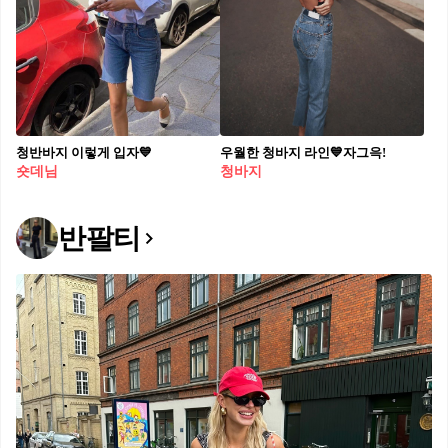
청반바지 이렇게 입자💙
우월한 청바지 라인💙자그윽!
숏데님
청바지
반팔티