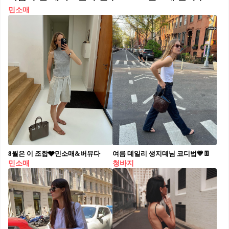
민소매
8월은 이 조합🩶민소매&버뮤다
여름 데일리 생지데님 코디법💙👖
민소매
청바지