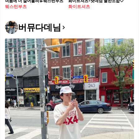
여름에 더 잘어울려👢웨스턴부츠
화이트셔츠+숏데님 쿨한조합🤍
웨스턴부츠
화이트셔츠
버뮤다데님