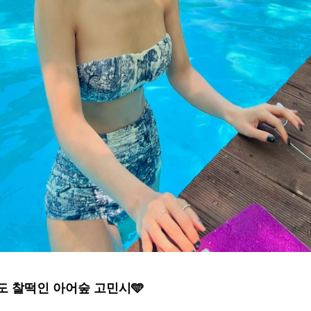
 찰떡인 아어숲 고민시🩵