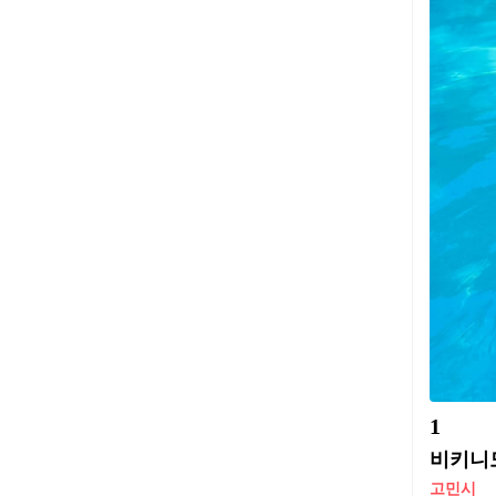
1
비키니도
고민시