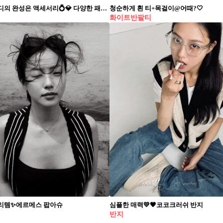
여름철 코디의 완성은 액세서리💍💎 다양한 패션 아이템으로 코디를 뽐낼 수 있는 겨울과는 달리, 여름철에는 더운 날씨 탓에 가벼운 코디만 하게 되죠. 그렇기에 액세서리의 중요성은 더더욱 올라가는데요. 시원한 느낌을 살리면서도 코디에 포인트를 줄 수 있는 액세서리에는 어떤 것들이 있는지 슬라이드로 확인해 보세요!🩵 이나연 휴가룩에 어울리는 핑크 리본 드레스에 다양한 액세서리를 함께 매치한 이나연. 비즈 목걸이와 구슬 핸드폰 스트랩, 크리스찬 디올의 라탄 백과 젠틀몬스터 선글라스까지 여러 액세서리 포인트를 배치했다. 차정원 블랙 앤 화이트 코디에 메탈 액세서리로 포인트를 준 차정원. 검정색 크런치 머리끈과 대비되는 메탈 반지와 까르띠에 메탈 시계로 시원함을 더했다. 미주 데님 튜브탑을 착용해 다소 허전해 보일 수 있는 목 부분을 반클리프 아펠 목걸이로 채운 미주. 머리에 걸친 미우미우 선글라스까지 여름철 코디에 액세서리 포인트를 주었다. 카리나 더운 여름에 어울리는 오버핏 티셔츠와 반바지 코디에 볼캡과 큰 링 귀걸이로 포인트를 준 카리나. 알파벳 B가 크게 자수로 놓아진 검정색 볼캡은 뉴에라와 베이프 콜라보 제품이다. 권은비 선글라스가 아닌 안경 그 자체로 액세서리 포인트를 준 권은비. 블랙 색상 디젤 피카부 티셔츠로 가벼운 여름 패션을 연출한 후 크롬 하츠 안경으로 코디를 완성했다. 고민시 여름 액세서리 포인트의 정석을 보여준 고민시. 투명 안경테와 샤넬 코코 크러쉬의 메탈 반지, 얇은 팔찌까지 시원한 무드를 연출할 수 있는 액세서리 위주로 착용했다.
청순하게 흰 티+목걸이@어때?🤍
화이트반팔티
리템✨에르메스 팝아슈
심플한 매력💛🖤코코크러쉬 반지
반지