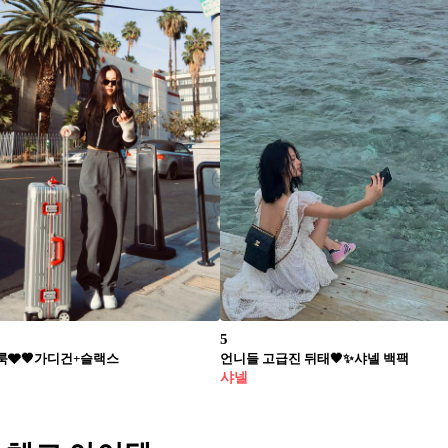
5
룩🩶🤎가디건+슬랙스
언니들 고급진 뒤태🖤✨샤넬 백팩
샤넬