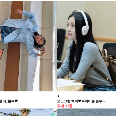
3
 색, 블루💙
모노그램 백팩🤎루이비통 몽수리
루이 비통