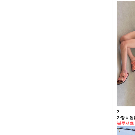
2
가장 시원한
블루셔츠