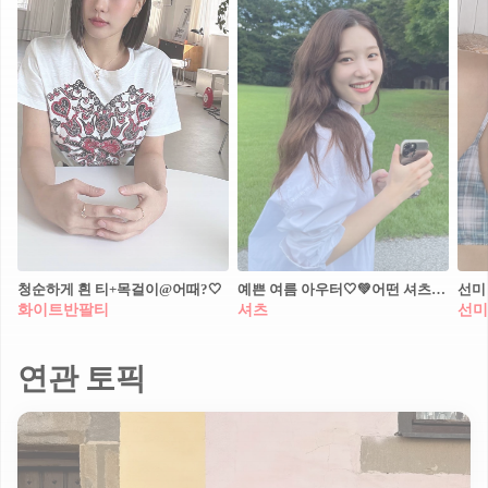
청순하게 흰 티+목걸이@어때?🤍
예쁜 여름 아우터🤍💚어떤 셔츠해? 여름에도 포기 못해🔥얇고 가벼운 셔츠로 예쁨추가
화이트반팔티
셔츠
선미
연관 토픽