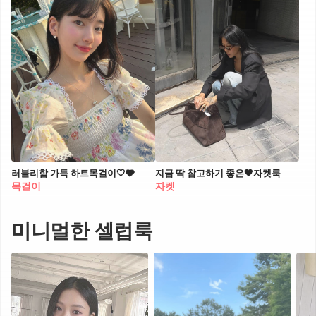
러블리함 가득 하트목걸이🤍🩶
지금 딱 참고하기 좋은🖤자켓룩
목걸이
자켓
미니멀한 셀럽룩