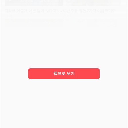
자라에 이렇게 예쁜 탑이 많다고?🛍️👀
이번주를 위한 7가지 여름코디🩵
자라
청바지
앱으로 보기
이번 주 내내 장마라던데...🌧️
검정 민소매도 다양하게 코디🖤🤍
레인부츠
민소매