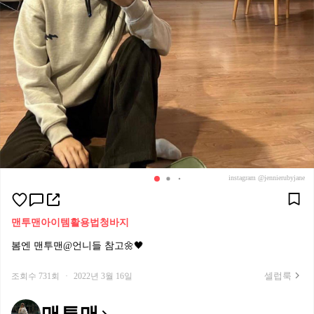
instagram @jennierubyjane
맨투맨
아이템활용법
청바지
봄엔 맨투맨@언니들 참고🌼🖤
셀럽룩
조회수 731회
·
2022년 3월 16일