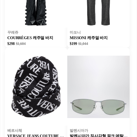
꾸레쥬
미쏘니
COURRÈGES 캐주얼 바지
MISSONI 캐주얼 바지
$298
$1,604
$199
$1,044
베르사체
발렌시아가
VERSACE JEANS COUTURE 모자
발렌시아가 직사각형 핑크 메탈릭 선글라스