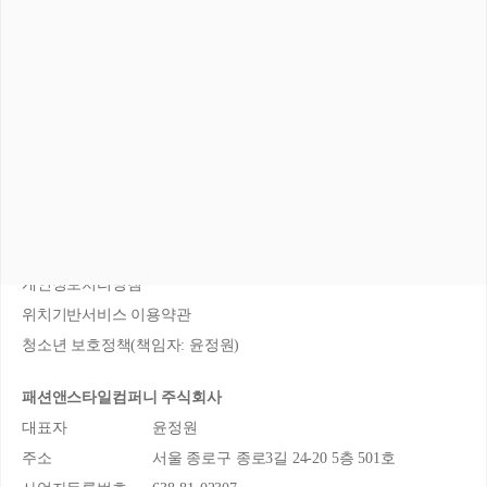
회사소개
서비스 소개
이용약관
개인정보처리방침
위치기반서비스 이용약관
청소년 보호정책(책임자: 윤정원)
패션앤스타일컴퍼니 주식회사
대표자
윤정원
주소
서울 종로구 종로3길 24-20 5층 501호