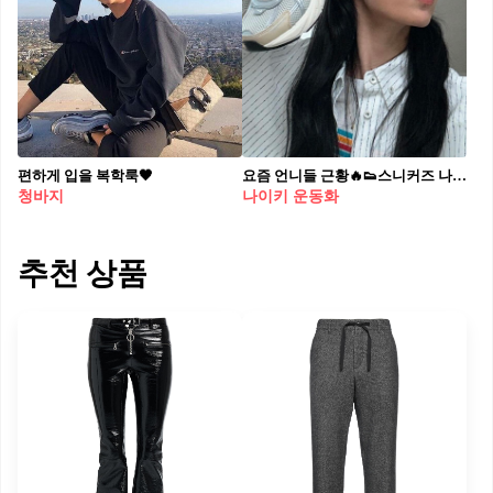
편하게 입을 복학룩🖤
요즘 언니들 근황🔥👟스니커즈 나이키 V2K 런🤍🖤 편한 데일리룩에 가벼운 발끝 마무리
청바지
나이키 운동화
추천 상품