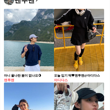
맨투맨
아니 울나란 봄이 없나요🍋⁠
오늘 입기 딱🖤맨투맨@아디다스
맨투맨
아디다스