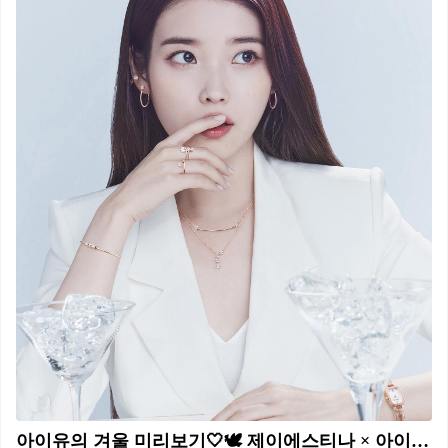
아이유의 겨울 미리보기🤍🕊 제이에스티나 × 아이유 주얼리코디 @참고 #광고