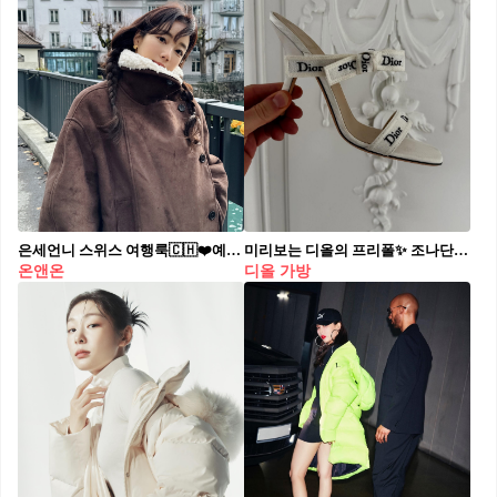
은세언니 스위스 여행룩🇨🇭❤️예뻐 겨울 여행 준비 중이면 러블리☃️🧣겨울여행룩 저장할것
미리보는 디올의 프리폴✨ 조나단 앤더슨의 2026 Pre-Fall 라인업 조나단 앤더슨이 디올 2026 프리폴 쇼룸 라인업을 공개했습니다. 무당벌레와 파인애플 주얼리부터 레이디 디올 백의 니팅 플라워 버전까지, 앤더슨의 공예적 디테일이 담긴 작품들이 시선을 끄는데요. 디올 시그니처를 담은 새틴 샌들부터 클래식 슈즈 라인까지 더해지며 우아하고 조형적인 앤더슨의 프리폴 무드, 지금 바로 확인해보세요.
온앤온
디올 가방