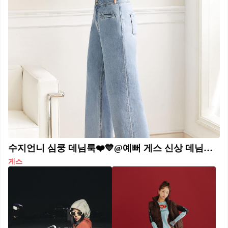
수지언니 심쿵 데님룩❤️💙@예뻐 게스 신상 데님과 함께한 DOTD(Denim of the Day)👖 #광고
게스