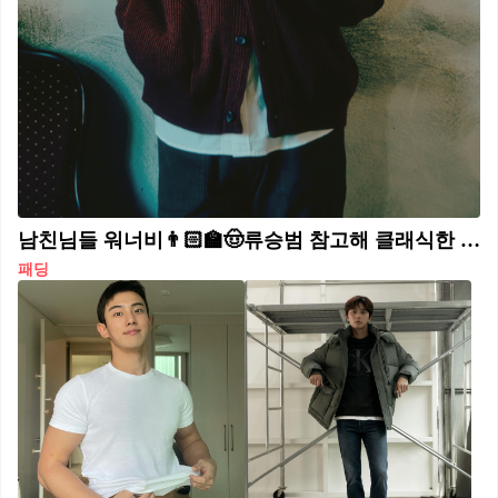
남친님들 워너비👨🏻‍🏫🤠류승범 참고해 클래식한 빈티지 캐주얼 유니폼브릿지🧣24년 겨울룩 #광고 유니폼브릿지는 아웃도어와 밀리터리 웨어를 현대적으로 재해석하여 웨어러블하지만 빈티지한 감성의 아이템들을 제안합니다. 불변의 패션 아이콘 류승범이 유니폼브릿지와 함께 시간이 지나도 변치 않는 빈티지 캐주얼 스타일을 새롭게 선보입니다. 배우 류승범은 그간의 인터뷰에서 오래오래 사용할수록 빛을 발하는 아이템 가치를 전하였는데요. 오래 입어도 클래식한 매력의 빈티지 캐주얼웨어 유니폼브릿지와 배우 류승범의 24 WINTER 컬렉션을 지금 만나보세요.
패딩