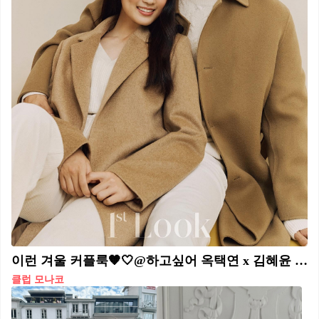
이런 겨울 커플룩🧡🤍@하고싶어 옥택연 x 김혜윤 👩🏻‍❤️‍👨🏻❤️클럽모나코 겨울 러블리 코디 #광고
클럽 모나코