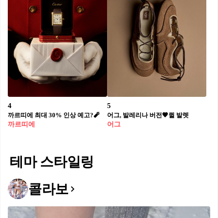
4
5
까르띠에 최대 30% 인상 예고?🧨
어그, 발레리나 버전🤎퀼 발렛
까르띠에
어그
테마 스타일링
콜라보