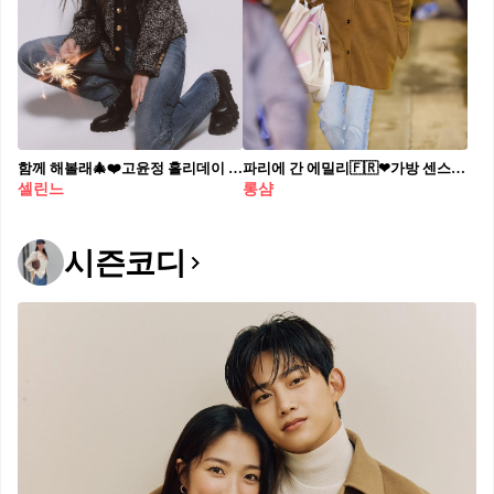
함께 해볼래🎄❤️고윤정 홀리데이 셀린느 연말룩🖤💛@참고해놔 #광고
파리에 간 에밀리🇫🇷❤가방 센스! 릴리 콜린스의 롱샴 이니셜백 & 그물백👜📸@예뻐 #광고
셀린느
롱샴
시즌코디