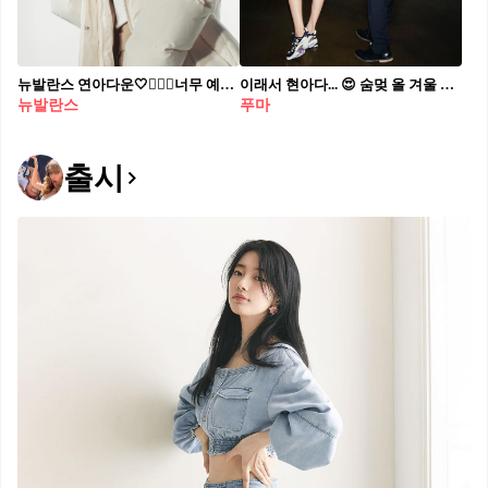
뉴발란스 연아다운🤍👰🏻‍♀️너무 예뻐 연느 언니 겨울 아우터☁️✨화이트 에디션 @고급져 #광고
이래서 현아다... 😍 숨멎 올 겨울 패딩은 나도 요고🧤
뉴발란스
푸마
출시