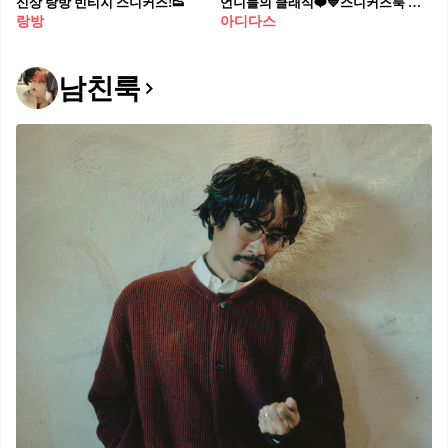
신상 랑방 빈티지 스니커즈!👟
언니들의 클래식❤️💙스니커즈룩 레드&블루 컬러 아디다스 가젤 인도어👟@출시 #광고
랑방
아디다스
남친룩