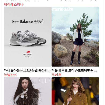
제이에스티나
다시 돌아온👟🇺🇸@뉴발 990v6 가장 진화한 형태의 6번째 990🗓️🤍2/25(토) 11시 챙겨 #광고
겨울 롱부츠 코디 @도전해🖤🔥 요즘 머스트 아이템 쿠에른 롱부츠😎👢참고! #광고
뉴발란스
쿠에른