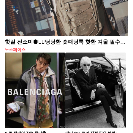
핫걸 전소미🪩❤️‍🔥당당한 숏패딩룩 핫한 겨울 필수템 노스페이스 화이트라벨 패딩🖤🤍 #광고 노스페이스의 라이프스타일 컬렉션 화이트라벨이 브랜드 뮤즈 전소미와 함께한 화이트라벨 23FW 컬렉션 화보를 공개했습니다. 히말라야 산맥의 산봉우리 이름(Nuptse)에서 명명한 눕시 자켓은 1992년 출시 후 30년 넘게 전세계적으로 사랑받고 있는 노스페이스의 시그니처 헤리티지 아이템인데요. 이번 23FW에서는 유니크한 스타일링을 위해 더 짧게 돌아온 숏눕시로 업그레이드 되어 많은 기대를 자아내고 있습니다. 활동성은 물론 스타일까지 완벽한 겨울 아이템들을 지금 바로 노스페이스 화이트라벨에서 만나보세요.
노스페이스