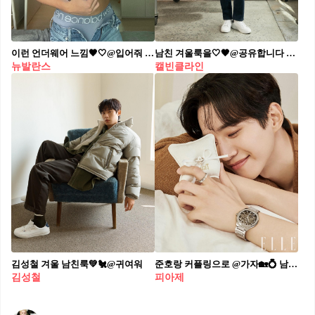
이런 언더웨어 느낌🖤🤍@입어줘 남친 크리스마스 선물템🎁🔥뉴발란스 언더웨어 #광고
남친 겨울룩을🤍🖤@공유합니다 캘빈클라인 진 x 박서준😎❤️훈훈하고 따스한 조합 #광고
뉴발란스
캘빈클라인
김성철 겨울 남친룩💚🐔@귀여워
준호랑 커플링으로 @가자🏡💍 남친룩 완성 화보❤️🖤피아제 워치&주얼리 #광고
김성철
피아제