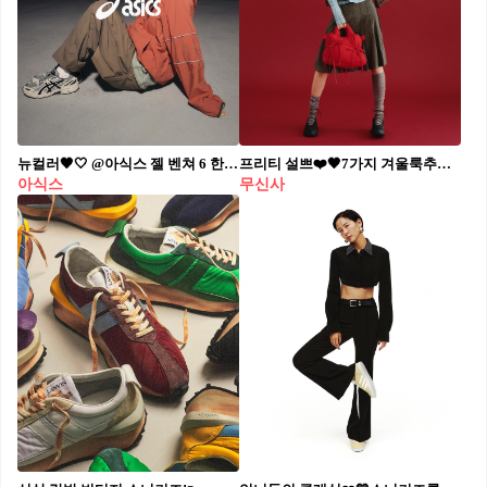
뉴컬러🖤🤍 @아식스 젤 벤쳐 6 한국 단독 출시🇰🇷🏕️아웃도어에 고프코어룩까지 데일리템 #광고
프리티 설쁘❤️🖤7가지 겨울룩​ 추워진 날씨❄️무신사 23FW 기획전에서 신상 구경해🛍️#광고​ ​ - 매일 오전 11시 선착순 18% 쿠폰 증정​ - 무신사 전 회원 대상 15%/10%/7% 쿠폰 지급​ - 인기 브랜드 신상을 무신사에서만 단독으로 최대 60%할인​
아식스
무신사