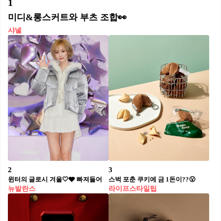
1
미디&롱스커트와 부츠 조합👀
샤넬
2
3
윈터의 글로시 겨울🤍🩶 빠져들어
스벅 포춘 쿠키에 금 1돈이??😮
뉴발란스
라이프스타일팁