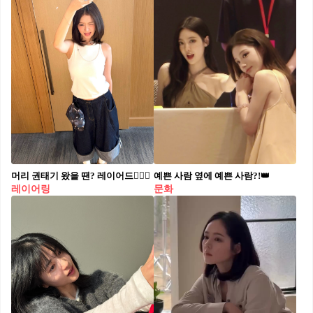
머리 권태기 왔을 땐? 레이어드💇🏻‍♀️
예쁜 사람 옆에 예쁜 사람?!👑
레이어링
문화