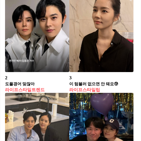
2
3
도플갱어 맞잖아
이 텀블러 없으면 안 돼요😰
라이프스타일트렌드
라이프스타일팁