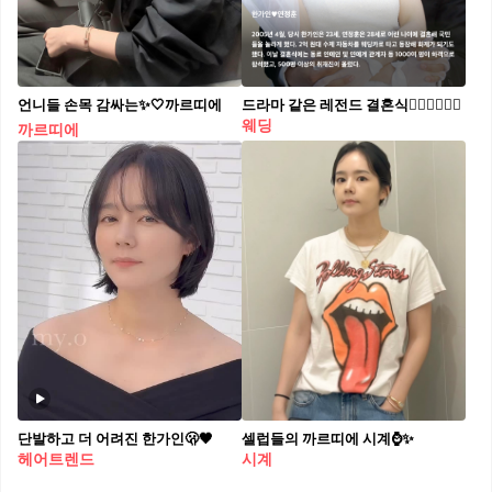
언니들 손목 감싸는✨🤍까르띠에
드라마 같은 레전드 결혼식👰🏻‍♀️🤵🏻‍♂️
웨딩
까르띠에
단발하고 더 어려진 한가인🫢🖤
셀럽들의 까르띠에 시계⌚️✨
헤어트렌드
시계