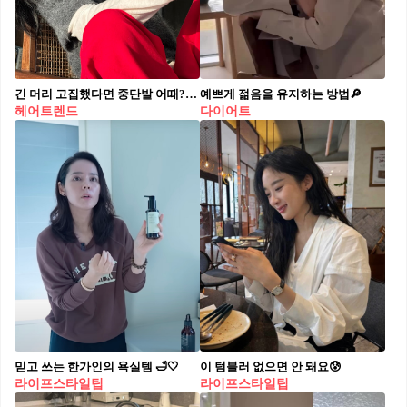
긴 머리 고집했다면 중단발 어때?💇🏻‍♀️
예쁘게 젊음을 유지하는 방법🔎
헤어트렌드
다이어트
믿고 쓰는 한가인의 욕실템 🛁🤍
이 텀블러 없으면 안 돼요😰
라이프스타일팁
라이프스타일팁