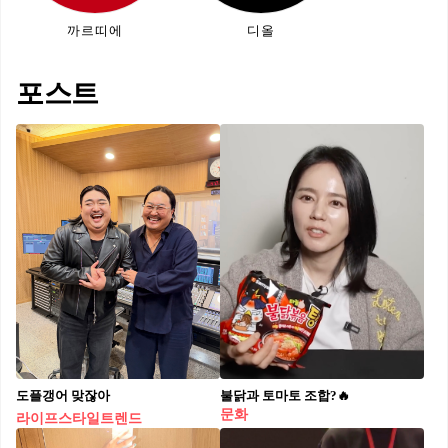
까르띠에
디올
포스트
도플갱어 맞잖아
불닭과 토마토 조합?🔥
문화
라이프스타일트렌드