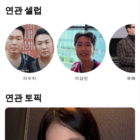
연관 셀럽
이수지
이강인
유해진
연관 토픽