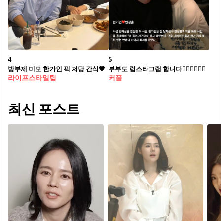
4
5
방부제 미모 한가인 픽 저당 간식🖤
부부도 럽스타그램 합니다👩🏻‍❤️‍💋‍👨🏻
라이프스타일팁
커플
최신 포스트