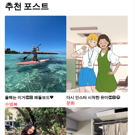
추천 포스트
올해는 이거👏🏻 패들보드💙
다시 인스타 시작한 유미👏🏻😆
문화
수영복