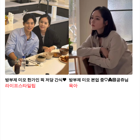
방부제 미모 한가인 픽 저당 간식🖤
방부제 미모 본업 중🤍👸🏻공쥬님
라이프스타일팁
육아