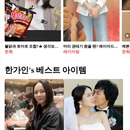
불닭과 토마토 조합?🔥 생각보다 맛있는 불닭볶음면 레시피🍜🤍 1. 토마토 먼저 끓이기 냄비에 물과 한입 크기로 자른 토마토를 넣고 먼저 끓여줍니다. 2. 면과 스프 넣기 물이 끓으면 면과 액상스프를 넣고 4~5분 정도 끓여줍니다. 토마토는 숟가락으로 가볍게 으깨주세요. 3. 자작하게 마무리 국물이 어느 정도 자작해질 때까지 끓이면 완성입니다. 토마토의 산미와 불닭의 매운맛이 어우러져 색다른 조합을 느낄 수 있습니다.
머리 권태기 왔을 땐? 레이어드💇🏻‍♀️ 애매한 기장엔 잘 어울리는 중단발 레이어드하자💛✨
문화
레이어링
문화
한가인's 베스트 아이템