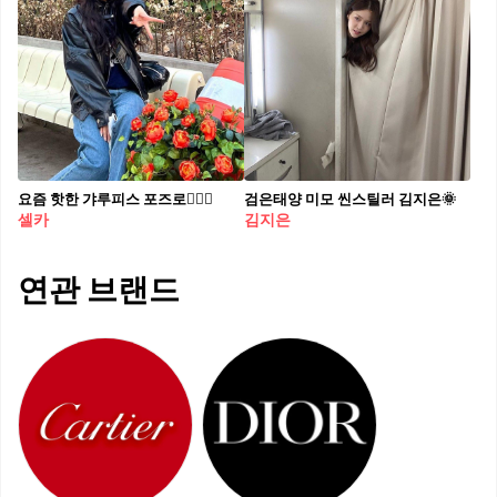
요즘 핫한 갸루피스 포즈로✌🏻📸
검은태양 미모 씬스틸러 김지은🌞
셀카
김지은
연관 브랜드