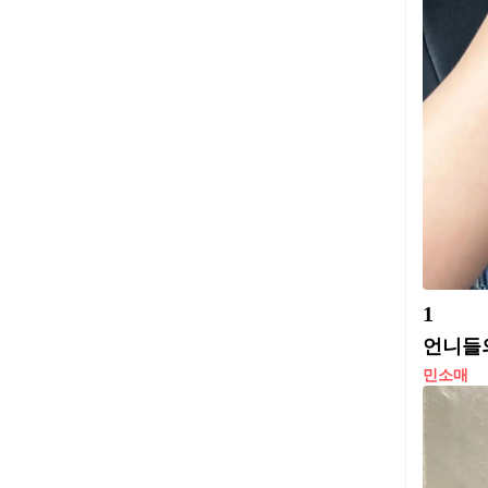
1
언니들의
민소매