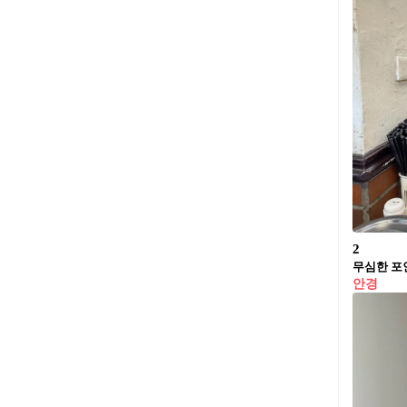
2
무심한 포
안경