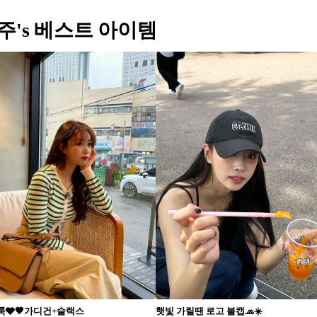
주's 베스트 아이템
룩🩶🤎가디건+슬랙스
햇빛 가릴땐 로고 볼캡🧢☀️