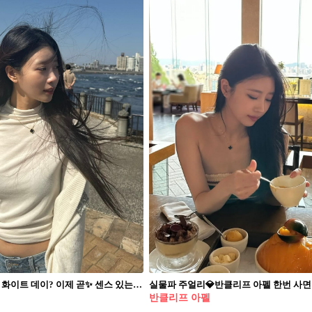
발렌타인? 화이트 데이? 이제 곧✨ 센스 있는 선물 고민이라면💖😉 반클리프 참고!! 반클리프 아펠 시그니처 알함브라 목걸이 2가지를 소개합니다. 1. 스위트 알함브라 펜던트, 200만 원대 사쿠라가 착용한 목걸이는 18K 옐로우 골드 체인에, 천연 소재의 비즈로 장식한 네잎클로버 펜던트가 포인트죠. 독특한 비즈 프레임이 세련된 포인트를 더해, 페미닌한 무드를 완성합니다. 2. 빈티지 알함브라 펜던트, 400만 원대 미주의 애착 목걸이로 알려진 빈티지 알함브라는 좀 더 묵직하면서도 고급스러운 느낌을 주는데요. 18K 옐로우 골드 체인과 세밀한 골드 장식이 더해진 네잎클로버 펜던트 프레임으로, 우아하고 클래식한 분위기를 연출합니다.
반클리프 아펠