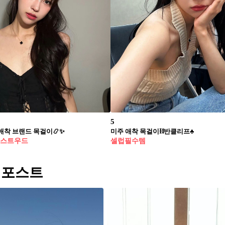
5
애착 브랜드 목걸이📿✨
미주 애착 목걸이⛓️반클리프♣️
웨스트우드
셀럽필수템
 포스트