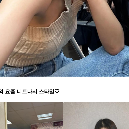
 요즘 니트나시 스타일🤍