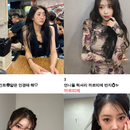
3
인트🤓얇은 안경테 해🤍
언니들 럭셔리 까르띠에 반지💍✨
까르띠에