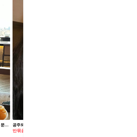
실물파 주얼리💎반클리프 아펠 한번 사면 문신템이 될 @반클리프 주얼리✨
공주되는 반묶음 헤어🎀 리본 헤어핀 더해서 공주 포인트 살리기🤍
반묶음
문화