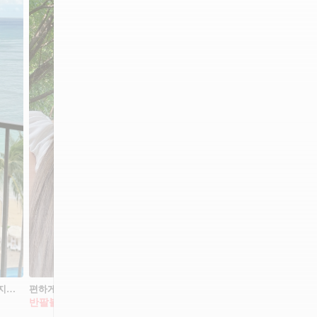
슬리브리스는 레이어드해야 예뻐🩷 가볍지만 밋밋하지 않게 입는 나시 스타일링🪄💡따라해요!
편하게 입기 좋은 화이트 블라우스🦢 반팔 티셔츠만 입기 지루해졌다면, 화이트 블라우스 코디를 참고해보세요. 티셔츠보다 한층 단정한 분위기를 더해주는 아이템인데요. 데님 팬츠나 카프리팬츠에 매치해 데일리 코디를 완성할 수 있습니다. 퍼프 소매, 셔링 디테일처럼 작은 포인트가 들어간 디자인을 고르면 단독으로도 충분히 눈에 띄죠. 여름 데일리룩에 변화를 주고 싶다면, 화이트 블라우스를 꺼내보세요.
반팔블라우스
카울슬리브리스