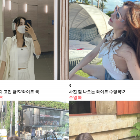
3
 고민 끝!🤍화이트 룩
사진 잘 나오는 화이트 수영복🤍
츠
수영복