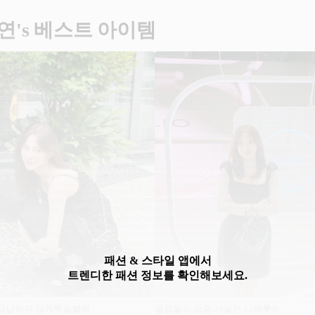
연's 베스트 아이템
패션 & 스타일 앱에서
트렌디한 패션 정보를 확인해보세요.
답답하지 않게🖤올블랙
셀럽들의 요즘 샤넬은 22백🖤✨