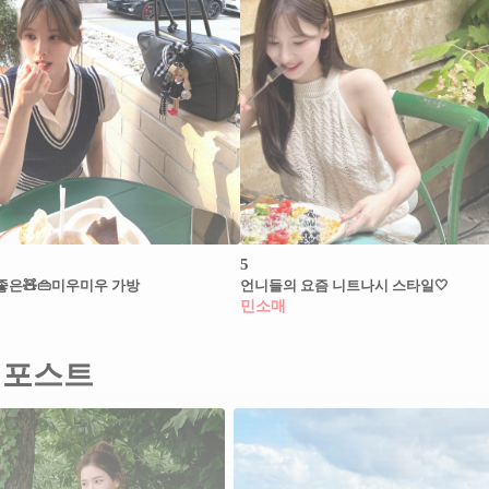
5
좋은🧸👜미우미우 가방
언니들의 요즘 니트나시 스타일🤍
민소매
 포스트