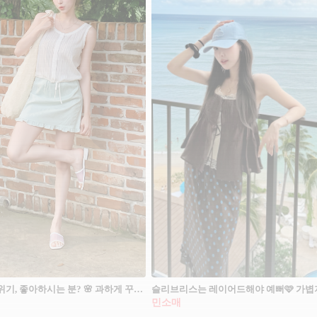
청초한 분위기, 좋아하시는 분? 🌸 과하게 꾸미지 않아도 묘하게 보호본능을 자극하는 극대화된 여성스러움이 핵심 ✨ 부드러운 유색 시스루 블라우스에 깔끔한 하의를 매치하거나, 가벼운 셔링 디테일의 민소매를 레이어드해 여리여리한 실루엣을 완성할 수 있어요. 올 여름 따라 해볼만한 은은하게 풍기는 에겐녀 코디들을 모아봤습니다.
민소매