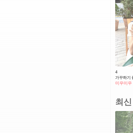
4
가꾸하기 
미우미우
최신