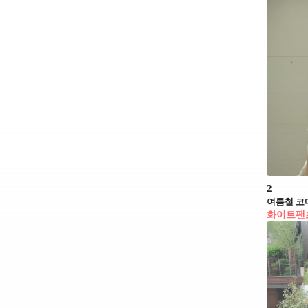
2
여름철 코디
화이트팬