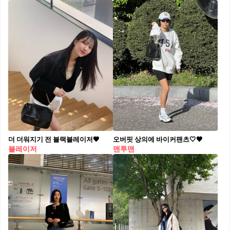
더 더워지기 전 블랙블레이저🖤
오버핏 상의에 바이커팬츠🤍🖤
블레이저
맨투맨