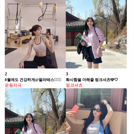
2
3
8월에도 건강하게@필라테스🧘🏻‍♀️
화사함을 더해줄 핑크셔츠🩷🤍
운동자극
핑크셔츠