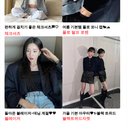
편하게 걸치기 좋은 체크셔츠🏁🤍
여름 기본템 폴로 포니 캡🐎🧢​
폴로 랄프 로렌
체크셔츠
돌아온 블레이저+데님 계절🖤💙
가을 기본 아우터🖤✨블랙 트위드
블레이저
블랙트위드자켓