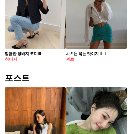
깔끔한 청바지 코디👖
셔츠는 묶는 맛이지❤️‍🔥🤍
청바지
셔츠
포스트