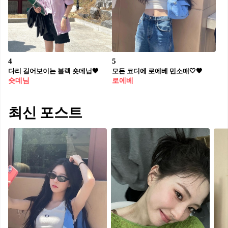
4
5
다리 길어보이는 블랙 숏데님🖤​
모든 코디에 로에베 민소매🤍🖤
숏데님
로에베
최신 포스트