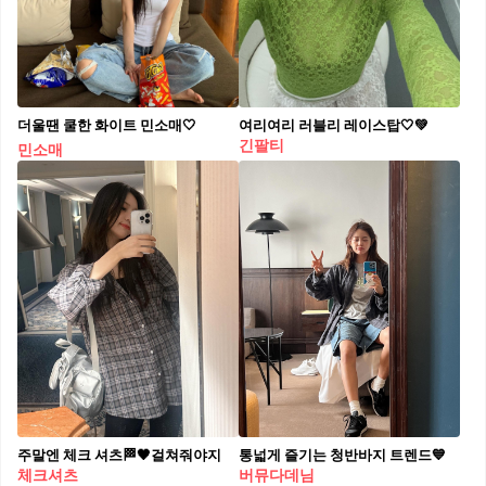
더울땐 쿨한 화이트 민소매🤍
여리여리 러블리 레이스탑🤍💚
긴팔티
민소매
주말엔 체크 셔츠🏁🖤걸쳐줘야지
통넓게 즐기는 청반바지 트렌드💙
체크셔츠
버뮤다데님