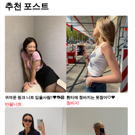
추천 포스트
귀여운 핑크 니트 입을사람?💖🖐🏻
흰티에 청바지는 못참아🤍💙
청바지
반팔니트