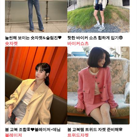
늘씬해 보이는 숏자켓&슬림진🖤
핫한 바이커 쇼츠 힙하게 입기😎
숏자켓
바이커쇼츠
봄 교복 조합👖🩶블레이저+데님
봄 교복템 트위드 자켓 준비해🌸
블레이저
트위드자켓