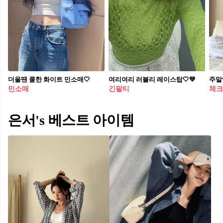
더울땐 쿨한 화이트 민소매🤍
여리여리 러블리 레이스탑🤍💚
주말
민소매
긴팔티
체크
은서's 베스트 아이템