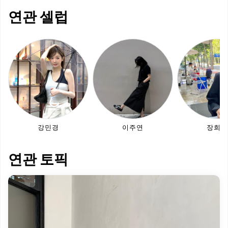
연관 셀럽
강민경
이주연
장희령
연관 토픽