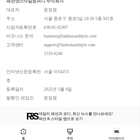
패션앤스타일컴퍼니 주식회사
대표자
윤정원
주소
서울 종로구 종로3길 24-20 5층 501호
사업자등록번호
638-81-02307
비즈니스 문의
business@fashionandstyle.com
고객센터
support@fashionandstyle.com
1533-6248
인터넷신문등록번
서울 아54253
호
등록일자
2022년 5월 4일
발행인·편집인
윤정원
데일리 패션과 코디, 최신 뉴스를 만나보세요!
패션 & 스타일 앱으로 보기
홈
추천
마이페이지