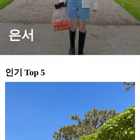
은서
인기 Top 5