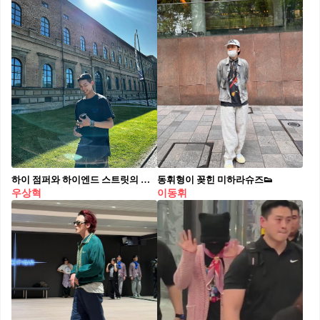
하이 점퍼와 하이엔드 스트릿의 만남
동휘형이 꽂힌 미하라슈즈👟
우상혁
이동휘