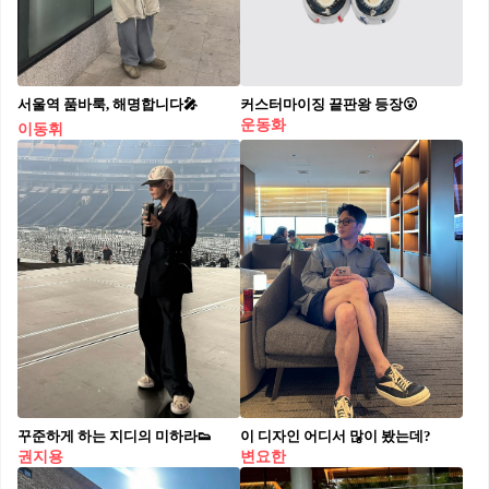
서울역 품바룩, 해명합니다🎤⁠
커스터마이징 끝판왕 등장😮
운동화
이동휘
꾸준하게 하는 지디의 미하라👟
이 디자인 어디서 많이 봤는데?
권지용
변요한