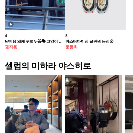
4
5
냥지용 왜케 귀엽누🙀🐉 고양이 모자 쓰고 출국하는 지드래곤💪🏻
커스터마이징 끝판왕 등장😮
권지용
운동화
셀럽의 미하라 야스히로