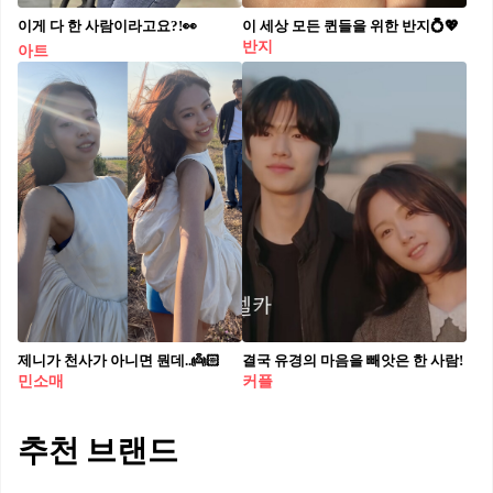
이게 다 한 사람이라고요?!👀
이 세상 모든 퀸들을 위한 반지💍💖
반지
아트
제니가 천사가 아니면 뭔데..👼🏻
결국 유경의 마음을 빼앗은 한 사람!
민소매
커플
추천 브랜드