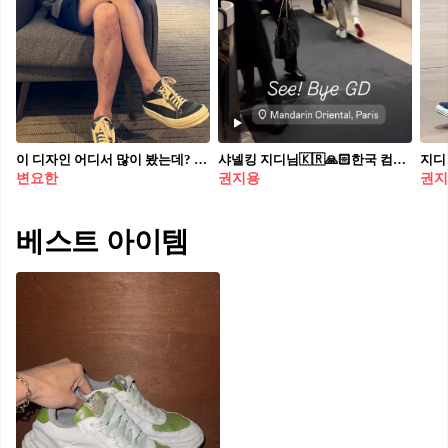
이 디자인 어디서 많이 봤는데? 비슷해 보이지만 전혀 다른 매력을 소유한 스니커즈 2가지✂️ 오마주 스니커즈를 활용한 변요한과 비의 코디를 알아봅시다. 존경과 존중을 뜻하는 프랑스어 오마주는 오늘날 간접적인 예술 표현을 통해 누군가에 대한 경의나 헌신을 드러내는 방식으로 사용됩니다. 닮은 실루엣 속에 브랜드의 철학을 녹여, 오리지널에 대한 존중을 표현한 릭 오웬스와 미하라 야스히로의 스니커즈. 이를 활용한 배우 변요한과 가수 비의 코디를 살펴보겠습니다. 1. 릭오웬스 빈티지 스니커즈 해당 스니커즈는 반스를 연상시키는 실루엣이지만, 삼각 스트라이프와 가죽 디테일을 더해 릭오웬스 특유의 펑크 무드를 만들어냅니다. 변요한은 블루 컬러의 유틸리티 셔츠와 매치해 개성 있는 캐주얼룩을 연출했습니다. 2. 미하라 야스히로 웨인 웨인은 에어포스1을 닮은 듯하지만, 과장된 아웃솔과 왜곡된 라인을 통해 기존의 규범을 거부하는 실험적인 감성을 드러냅니다. 전체적으로 스트릿한 비의 착장과 어우러져, 자유롭고 도전적인 무드를 완성했습니다.
샤넬킹 지디님🇰🇷🙏🏻한국 컴백 중 자칭 복덩이가 된 지드래곤🧧🖤샤넬 비니에 애착템 미하라 야스히로 캔버스로 마무리해주심
지디
변요한
권지용
권지
베스트 아이템