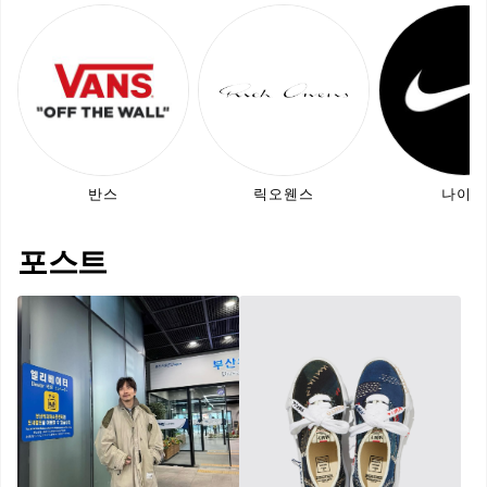
반스
릭오웬스
나이키
포스트