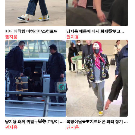
지디 애착템 미하라야스히로👟
냥지용 때문에 다시 화제😼🩷고양이 비니
권지용
권지용
냥지용 왜케 귀엽누🙀🐉 고양이 모자 쓰고 출국하는 지드래곤💪🏻
복덩이님❤️🖤지드래곤 파리 장기 업무 후 샤넬룩 한국 도착 현장💌 편지 야무지게 챙기는 중
권지용
권지용