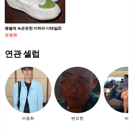
땡볕에 녹은듯한 미하라 디테일🫠
운동화
연관 셀럽
이동휘
변요한
비