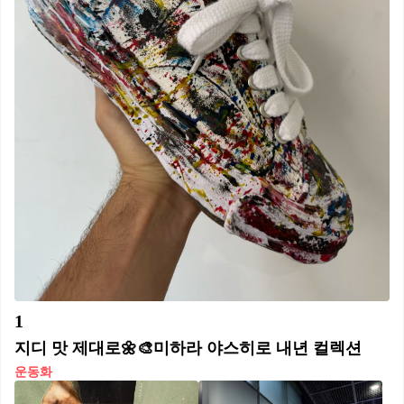
1
지디 맛 제대로🌼🎨미하라 야스히로 내년 컬렉션
운동화