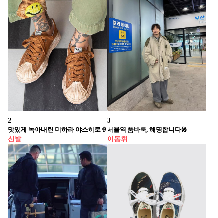
2
3
맛있게 녹아내린 미하라 야스히로🍦
서울역 품바룩, 해명합니다🎤⁠
신발
이동휘