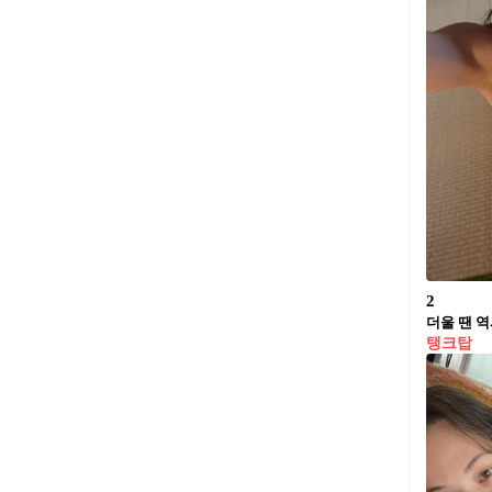
2
더울 땐 
탱크탑