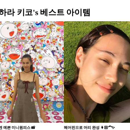
하라 키코's 베스트 아이템
엔 예쁜 미니원피스 📸
헤어핀으로 머리 완성 👩🏻‍🦱✨