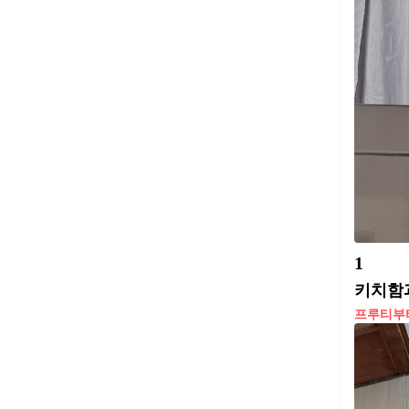
1
키치함과
프루티부