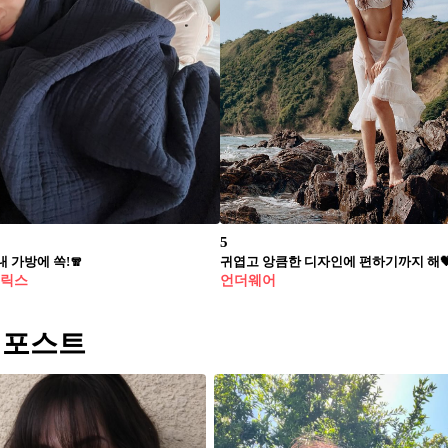
5
 가방에 쏙!🧣
귀엽고 앙큼한 디자인에 편하기까지 해
브릭스
언더웨어
 포스트