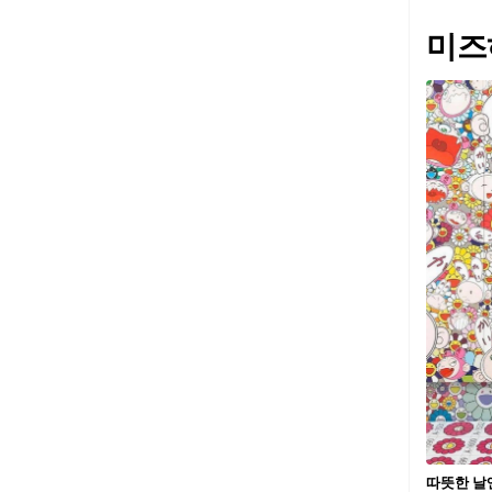
미즈
따뜻한 날