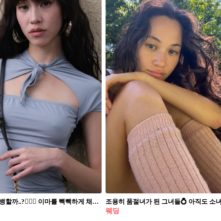
나 그냥 풀뱅할까..?💇🏻‍♀️ 이마를 빽빽하게 채워 얼굴을 소멸 직전으로 만들어주는 풀뱅! 요즘 풀뱅은 러프한 텍스처나 웨이브를 살짝 더해 키치하고 사랑스러운 무드로 연출하는 게 포인트예요. 이마 라인을 무겁게 덮어주면 사랑스러우면서도 통통 튀는 헤어스타일을 완성할 수 있습니다. 가르마가 갈라진 모습까지도 자연스럽고 러블리해요. 단조로운 헤어스타일에 확실한 변화를 주고 싶다면, 올 여름이 가기 전 인생 첫 풀뱅에 도전해 보는 건 어떨까요?
웨딩