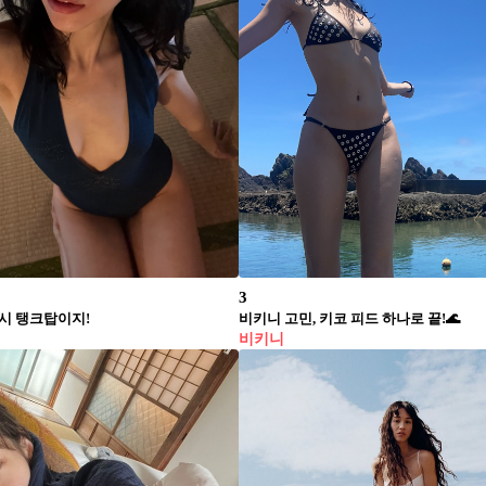
3
역시 탱크탑이지!
비키니 고민, 키코 피드 하나로 끝!🌊
비키니