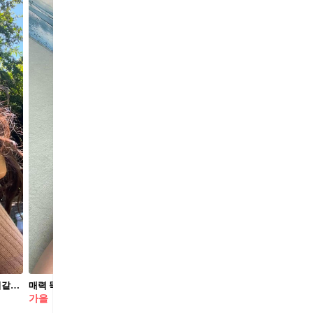
조용히 품절녀가 된 그녀들💍 아직도 소녀같은 이연희, 미즈하라 키코, 아이린이 품절녀라니..😮 작년 9월 출산을 마친 이연희는 오는 15일 예능 '전참시'에 출연할 예정입니다. 한때 패션 아이콘으로 활약했던 미즈하라 키코는 결혼 후 미국인 뮤지션 존 캐럴 커비와 결혼 후 한결 평온해 보이는 일상을 보여주고 있습니다. 국내외로 사랑받는 패션 셀럽 모델 아이린은 올해 5월의 신부가 될 예정입니다.
매력 뚝뚝 키코 데일리❤️‍🔥🫐
통통 튀는 컬러로 여름 
가을
묶음머리