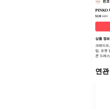
핀코
PINKO
$120
$403
상품 정보
크레이프,
밈, 포켓
콘 드레스
연관