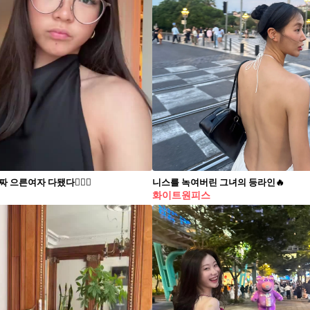
 으른여자 다됐다🙋🏻‍♀️
니스를 녹여버린 그녀의 등라인🔥
화이트원피스