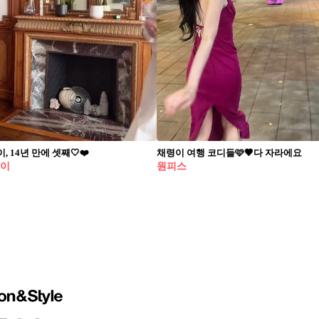
, 14년 만에 셋째🤍❤️
채령이 여행 코디들🩷🤎다 자라에요
웨이
원피스