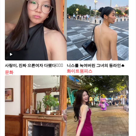
사랑이, 진짜 으른여자 다됐다🙋🏻‍♀️
니스를 녹여버린 그녀의 등라인🔥
화이트원피스
문화