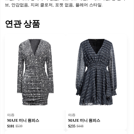
브, 안감없음, 지퍼 클로저, 포켓 없음, 플레어 스타일.
연관 상품
마쥬
마쥬
MAJE 미니 원피스
MAJE 미니 원피스
$101
$539
$235
$448