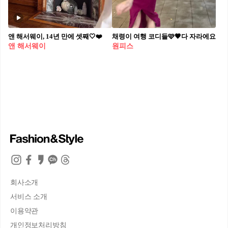
앤 해서웨이, 14년 만에 셋째🤍❤️
채령이 여행 코디들🩷🤎다 자라에요
앤 해서웨이
원피스
회사소개
서비스 소개
이용약관
개인정보처리방침