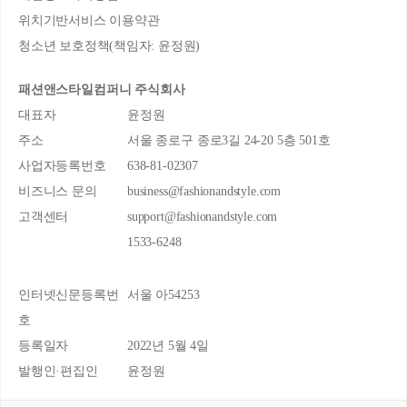
위치기반서비스 이용약관
청소년 보호정책(책임자: 윤정원)
패션앤스타일컴퍼니 주식회사
대표자
윤정원
주소
서울 종로구 종로3길 24-20 5층 501호
사업자등록번호
638-81-02307
비즈니스 문의
business@fashionandstyle.com
고객센터
support@fashionandstyle.com
1533-6248
인터넷신문등록번
서울 아54253
호
등록일자
2022년 5월 4일
발행인·편집인
윤정원