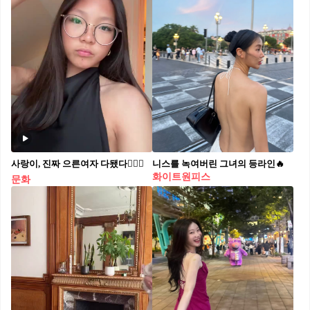
사랑이, 진짜 으른여자 다됐다🙋🏻‍♀️
니스를 녹여버린 그녀의 등라인🔥
화이트원피스
문화