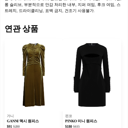
롱 슬리브, 부분적으로 안감 처리한 내부, 지퍼 여밈, 후크 여밈, 스
트레치, 드라이클리닝, 표백 금지, 건조기 사용불가.
연관 상품
가니
핀코
GANNI 맥시 원피스
PINKO 미니 원피스
$91
$280
$180
$435