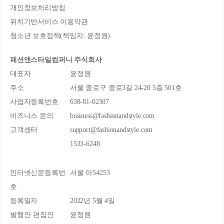
개인정보처리방침
위치기반서비스 이용약관
청소년 보호정책(책임자: 윤정원)
패션앤스타일컴퍼니 주식회사
대표자
윤정원
주소
서울 종로구 종로3길 24-20 5층 501호
사업자등록번호
638-81-02307
비즈니스 문의
business@fashionandstyle.com
고객센터
support@fashionandstyle.com
1533-6248
인터넷신문등록번
서울 아54253
호
등록일자
2022년 5월 4일
발행인·편집인
윤정원