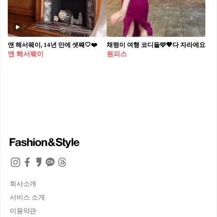
앤 해서웨이, 14년 만에 셋째🤍❤️
채령이 여행 코디들🩷🤎다 자라에요
앤 해서웨이
원피스
회사소개
서비스 소개
이용약관