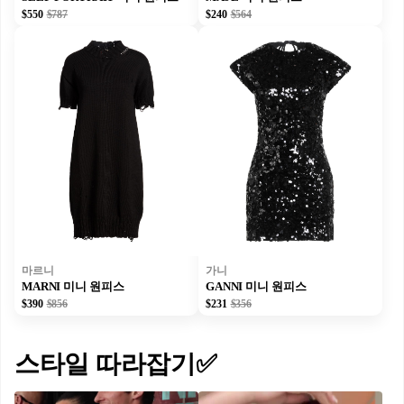
$550
$787
$240
$564
마르니
가니
MARNI 미니 원피스
GANNI 미니 원피스
$390
$856
$231
$356
스타일 따라잡기✅