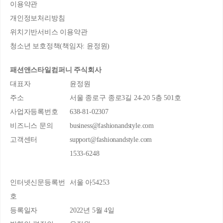
이용약관
개인정보처리방침
위치기반서비스 이용약관
청소년 보호정책(책임자: 윤정원)
패션앤스타일컴퍼니 주식회사
대표자
윤정원
주소
서울 종로구 종로3길 24-20 5층 501호
사업자등록번호
638-81-02307
비즈니스 문의
business@fashionandstyle.com
고객센터
support@fashionandstyle.com
1533-6248
인터넷신문등록번
서울 아54253
호
등록일자
2022년 5월 4일