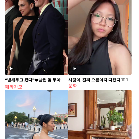
“밤새우고 왔다”❤️남편 옆 두아 리파
사랑이, 진짜 으른여자 다됐다🙋🏻‍♀️
문화
페라가모