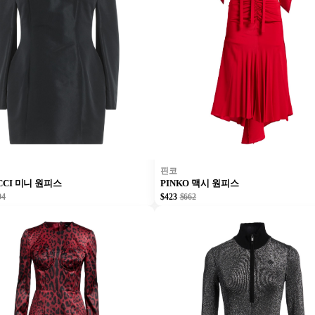
핀코
ICCI 미니 원피스
PINKO 맥시 원피스
94
$423
$662