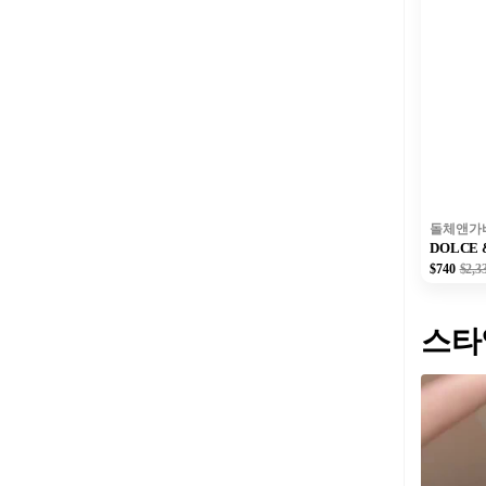
돌체앤가
DOLCE
$740
$2,3
스타