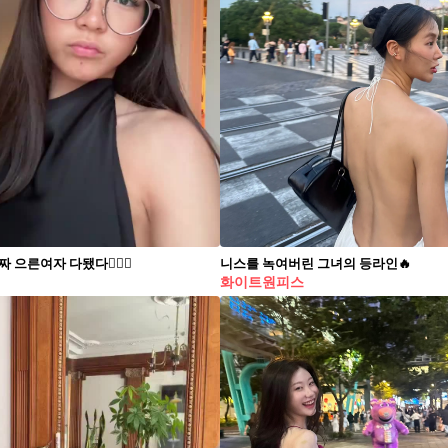
 으른여자 다됐다🙋🏻‍♀️
니스를 녹여버린 그녀의 등라인🔥
화이트원피스