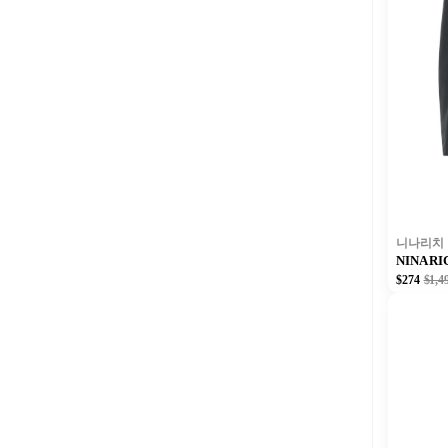
니나리치
NINA R
$274
$1,4