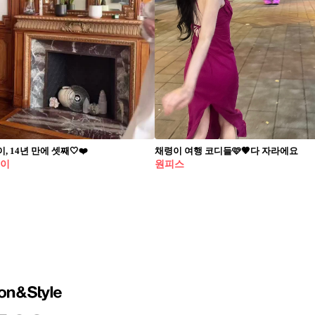
, 14년 만에 셋째🤍❤️
채령이 여행 코디들🩷🤎다 자라에요
웨이
원피스