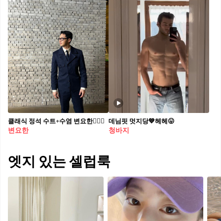
클래식 정석 수트+수염 변요한🧔🏻‍♂️
데님핏 멋지당💙헤헤😛
변요한
청바지
엣지 있는 셀럽룩