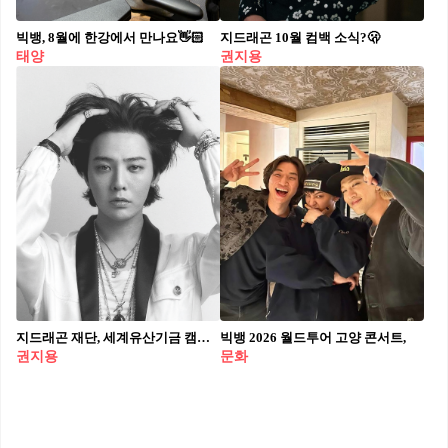
빅뱅, 8월에 한강에서 만나요👋🏻
지드래곤 10월 컴백 소식?🫢
태양
권지용
지드래곤 재단, 세계유산기금 캠페인 연다🕊️
빅뱅 2026 월드투어 고양 콘서트,
권지용
문화