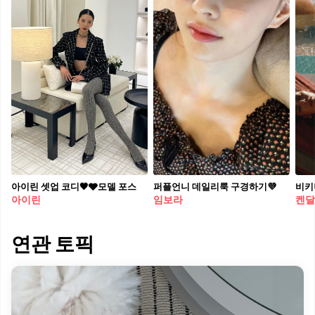
아이린 셋업 코디🖤🩶모델 포스
퍼플언니 데일리룩 구경하기💜
아이린
임보라
켄달
연관 토픽