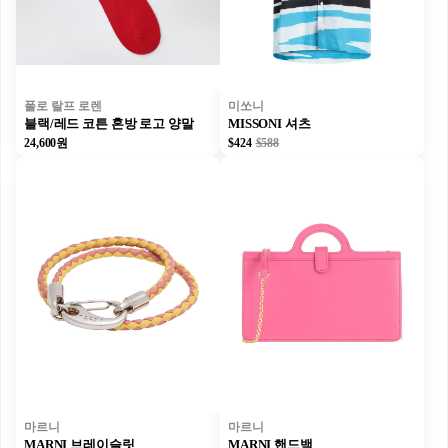
폴로 랄프 로렌
미쏘니
블랙/레드 코튼 혼방 로고 양말
MISSONI 셔츠
24,600원
$424
$588
마르니
마르니
MARNI 브레이슬릿
MARNI 핸드백