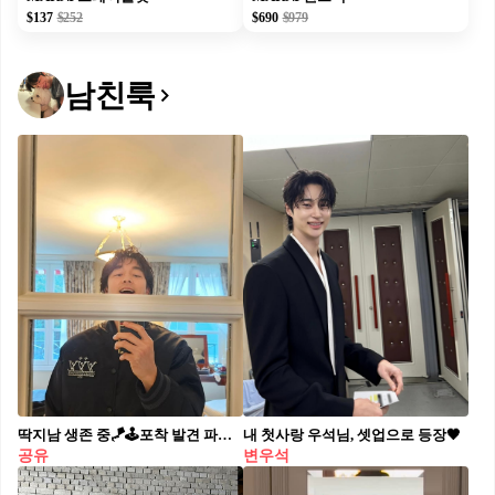
$137
$252
$690
$979
남친룩
딱지남 생존 중🪁🕹️포착 발견 파리 루이비통 쇼 이모저모🇫🇷❤️공유를 @공유합니다
내 첫사랑 우석님, 셋업으로 등장🖤
공유
변우석