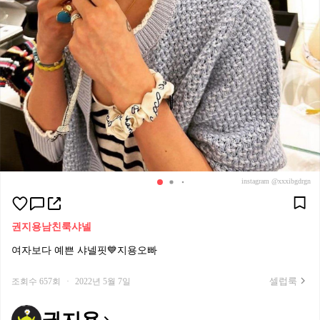
instagram @xxxibgdrgn
권지용
남친룩
샤넬
여자보다 예쁜 샤넬핏💙지용오빠
셀럽룩
조회수 657회
·
2022년 5월 7일