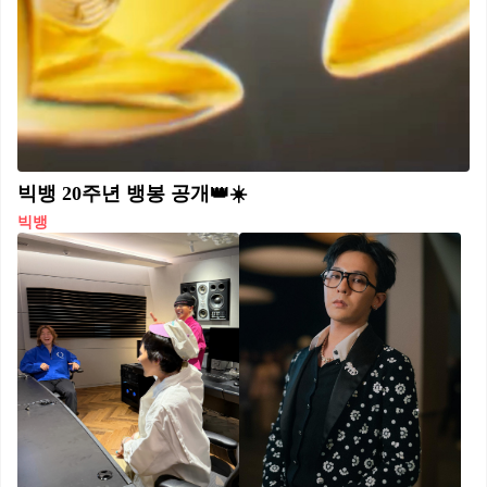
빅뱅 20주년 뱅봉 공개👑☀️
빅뱅