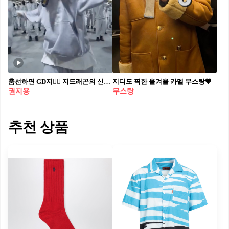
춤선하면 GD지❤️‍🔥 지드래곤의 신곡 ‘POWER’ 퍼포먼스 비디오 공개🔥
지디도 픽한 올겨울 카멜 무스탕🤎
권지용
무스탕
추천 상품