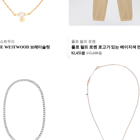
웨스트우드
폴로 랄프 로렌
NNE WESTWOOD 브레이슬릿
92,455원
155,600원