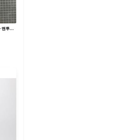
셔츠 하나로는 아직 무리잖아?🙂‍↕️ 니트나 맨투맨으로 레이어링 살려❣️💡따숩고 센스 있게 입자