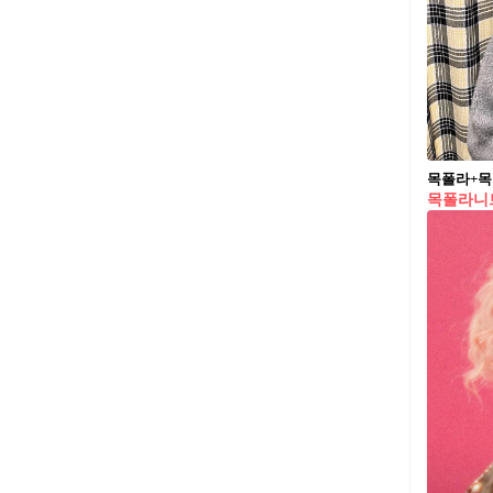
목폴라+목
목폴라니