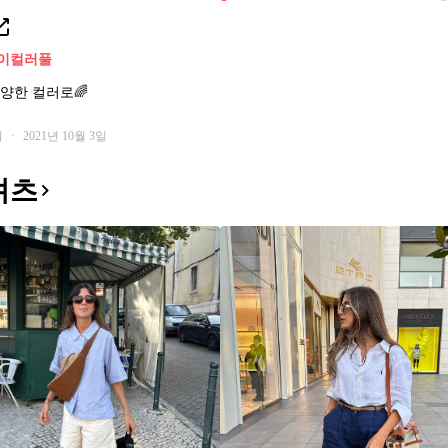
이
컬러풀
양한 컬러로🌈
회
·
2021년 10월 3일
셔츠