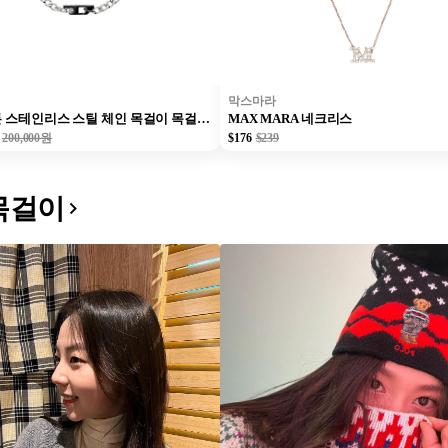
막스마라
디젤 투톤 스테인리스 스틸 체인 목걸이 목걸이 실버 유니섹스
MAX MARA 네크리스
200,000원
$176
$239
목걸이