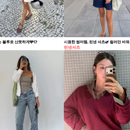
 블루로 산뜻하게🩵👕
린넨셔츠