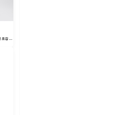
폴로 랄프 로렌 로고가 있는 베이지색 면 조깅 팬츠