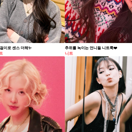
걸이로 센스 더해✨
추위를 녹이는 언니들 니트룩❤️
트
니트