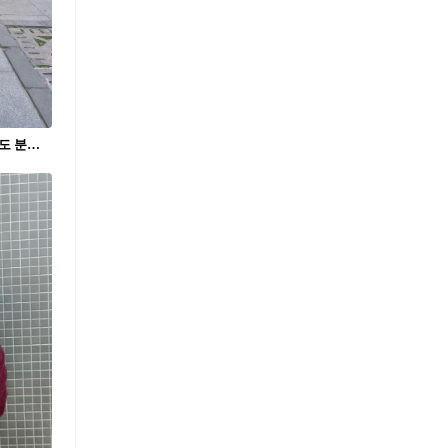
시원한 썸머템, 린넨 셔츠🌿 컬러만 바꿔도 분위기가 달라집니다. 반바지와 매치해보세요!