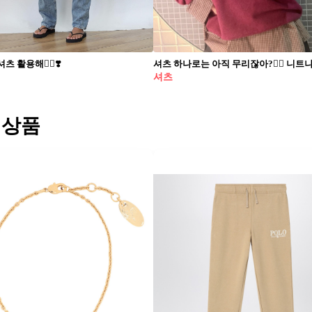
 활용해👍🏻❣️​
셔츠
 상품