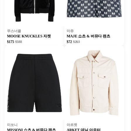
무스너클
마쥬
MOOSE KNUCKLES 자켓
MAJE 쇼츠 & 버뮤다 팬츠
$175
$588
$72
$263
미쏘니
아르켓
MISSONI 쇼츠 & 버뮤다 팬츠
ARKET 데님 아우터