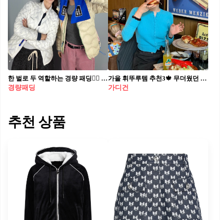
한 벌로 두 역할하는 경량 패딩👍🏻 아우터 속 히든템으로 체감 온도 달라지고❄️🩶단독으로도 굿!
가을 휘뚜루템 추천3🍁 무더웠던 더위가 한 풀 꺾여 선선해진 요즘 날씨, 곧 성큼 다가올 가을에 휘뚜루 입기 좋은 아이템을 찾아봤어요🍂🤎 1. 컬러 가디건 단독으로 입거나, 아우터 안에 이너로 입기 좋은 가디건. 이번 가을엔 컬러가 있는 가디건으로 장만해보시는 것을 추천합니다. 가을톤 아우터와의 조합은 환상적일거예요. 2. 체크셔츠 캐주얼하게 입고 싶은 날 손가는 템이죠. 체크 무늬의 크기와 옷의 핏, 소재에 따라 분위기를 천차만별로 연출할 수 있습니다. 3. 오버핏 자켓 포멀하고, 캐주얼하게 연출 가능한 자켓을 찾으시나요? 그렇담 단연 오버핏 자켓이죠. 이너로 셔츠를 입어 포멀하게 연출하거나, 티셔츠 또는 가디건을 입어 캐주얼하게 연출 가능하답니다.
경량패딩
가디건
추천 상품