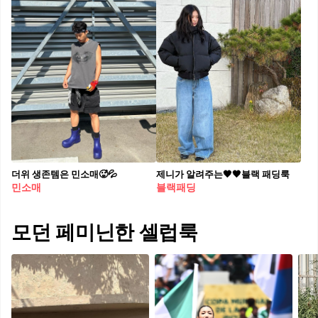
더위 생존템은 민소매🥵💦
제니가 알려주는🖤🖤블랙 패딩룩
민소매
블랙패딩
모던 페미닌한 셀럽룩