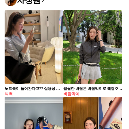
차정원
노트북이 들어간다고?? 실용성 끝판왕 빅백, 왜 셀럽 애착백인지 알겠어요🤍🖤 셀럽픽 명품 빅백 3가지를 소개합니다. 1. 보테가베네타 라지 홉, 770만 원대 장희령이 든 이 가방은 브랜드의 시그니처인 인트레치아토 위빙 디테일이 돋보이는 화이트 쇼퍼백입니다. 스커트와 운동화에 컬러 톤을 맞춰 전체적인 룩의 밸런스를 잡아주는 동시에, 캐주얼한 스타일에 감각적인 포인트를 주었습니다. 2. 샤넬 맥시 클래식 플랩백, 1769만 원대 임수향의 상체만 한 빅백은 블랙 캐비어 가죽과 골드 체인이 어우러진 샤넬의 클래식 백으로, 이 아이템만으로도 하이엔드 무드를 끌어올려 줍니다. 톤온톤 그레이 컬러의 스트릿 웨어에 매치해 하이엔드 무드를 더해주었습니다. 3. 더 로우 아이다호 코튼 백, 220만 원대 차정원이 선택한 숄더백은 짧은 핸들이 달린 토트백으로, 넓은 옆면 덕분에 사이즈 대비 수납력이 뛰어난 가방입니다. 심플한 셔츠와 매치해 캐주얼한 스타일에 세련된 느낌을 더하며, 데일리 백으로 활용하기 제격입니다.
쌀쌀한 바람은 바람막이로 해결🤍 간절기엔 바람막이 하나로 스타일과 보온 두 마리 토끼 잡자🐰✨
빅백
바람막이