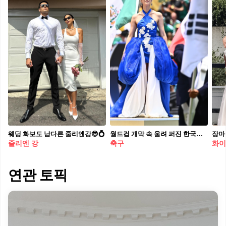
웨딩 화보도 남다른 줄리엔강😎💍
월드컵 개막 속 울려 퍼진 한국어🇰🇷 이재 그녀의 의상, 무대 위 블루도 무대 밖 레드도 전부 한국💙❤️ 멕시코시티 스타디움, 이재(EJAE)가 안드레아 보첼리(Andrea Bocelli)와 공식 주제가 ‘DNA’를 첫 라이브로 들려줬습니다. 넘어져도 다시 일어난다는 가사, 직접 쓴 한국어 파트를 전 세계 중계 앞에서 그대로 불렀죠. 이날 의상 두 벌까지 모두 한국 브랜드 르쥬(LEJE)였습니다. 1. 르쥬 커스텀 블루 드레스 화합을 상징하는 연꽃 모티브에 한국 장인이 손으로 깎은 자개와 백수정을 수놓은 무대 의상입니다. 부풀린 블루 스커트 사이로 화이트 트레인이 흐르며 청과 백을 함께 보여줬어요. 2. 르쥬 ‘MADEMOISELLE’ 레드 룩 무대 밖에서는 2002년 서울 거리의 그 레드를 입었습니다. 한국 전통 병풍 문양 자수로 2026 버전 붉은악마 응원룩을 완성했죠. 청·백에 홍까지, 오스카 대례복 드레스에 이어 이번에도 이재는 세계가 보는 무대마다 한국을 입고 오릅니다.
줄리엔 강
축구
화이
연관 토픽