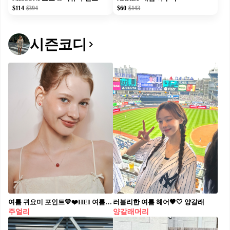
$114
$394
$60
$143
시즌코디
여름 귀요미 포인트💛❤️HEI 여름 데일리에 돋보이는 컬러감과 귀여운 원석 포인트🎀 #광고
러블리한 여름 헤어🤎🤍 양갈래
주얼리
양갈래머리