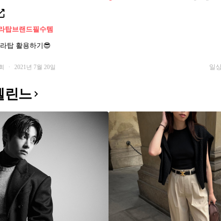
라탑
브랜드필수템
라탑 활용하기😎
일상
1회
·
2021년 7월 20일
셀린느