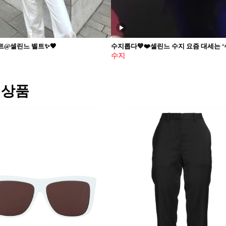
트@셀린느 벨트✨🖤
수지
 상품