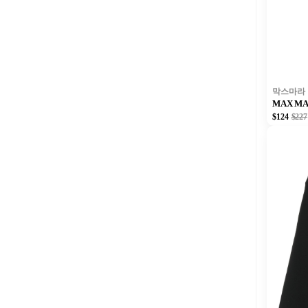
막스마라
MAX M
$124
$227