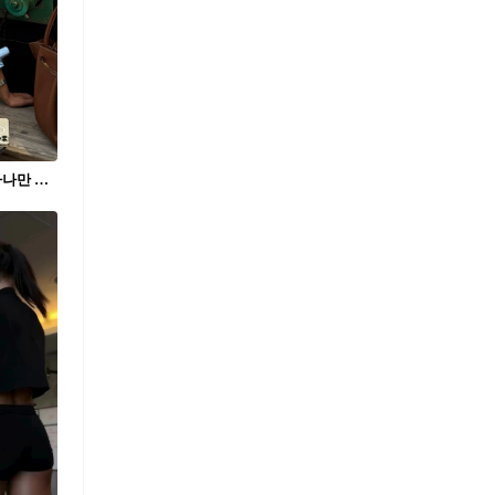
요즘 셔츠는 여며 입지 않아😳❤️‍🔥 단추 하나만 풀어도 분위기가 달라지니 과감하게 연출해보세요.