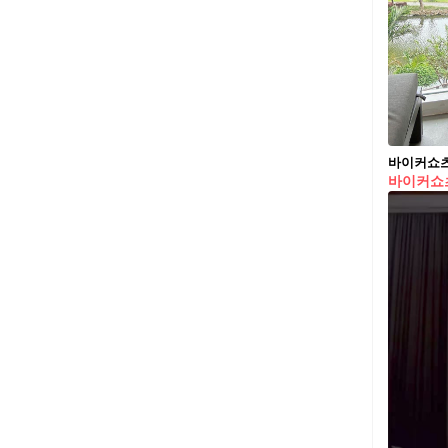
바이커쇼츠 예
바이커쇼