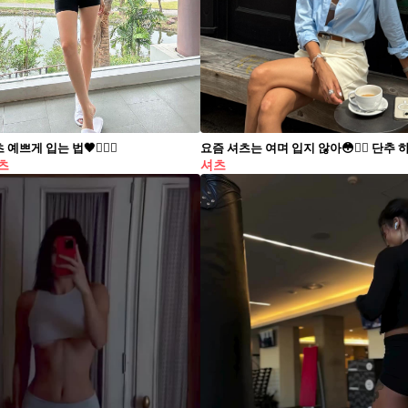
쁘게 입는 법🖤🚴🏻‍♀️
츠
셔츠