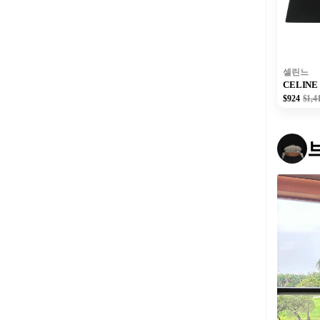
셀린느
CELIN
$924
$1,4