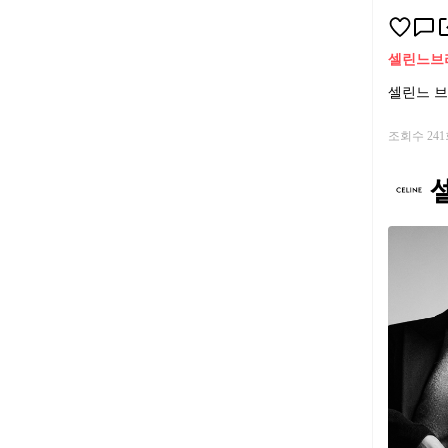
셀린느
브
셀린느 브
조회수 24