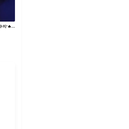
수지롭다💙❤️셀린느 수지 요즘 대세는 ‘수지‘🔥수지들이 미모 난리에요!