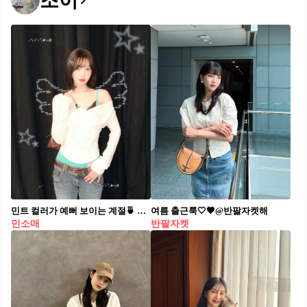
조이
민트 컬러가 예뻐 보이는 계절🍵 청량한 무드로 완성하는 민트코어 스타일링🩵🌿
여름 출근룩🤍🧡@반팔자켓해​
민소매
반팔자켓