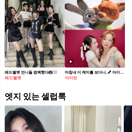
레드벨벳 언니들 컴백했다🎂❤️‍🔥
마침내 이 케미를 보다니..💕 아이린&슬기의 닉주디 챌린지🦊🐰
레드벨벳
아이린
엣지 있는 셀럽룩