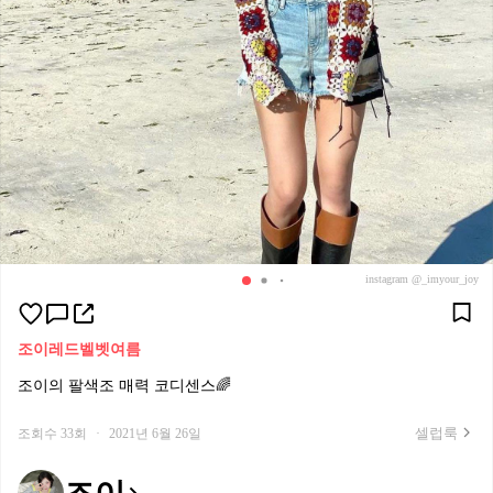
instagram @_imyour_joy
조이
레드벨벳
여름
조이의 팔색조 매력 코디센스🌈
셀럽룩
조회수 33회
·
2021년 6월 26일