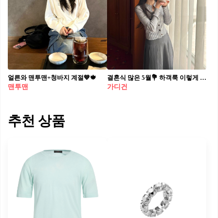
얼른와 맨투맨+청바지 계절💙🍁
결혼식 많은 5월💐 하객룩 이렇게 하객룩으로 입기 좋은 아이템 조합 4가지 추천💡@저장해요 1. 가디건 + 롱 스커트 2. 블라우스 + 데님 3. 셔츠 + 슬랙스 4. 자켓 셋업
맨투맨
가디건
추천 상품