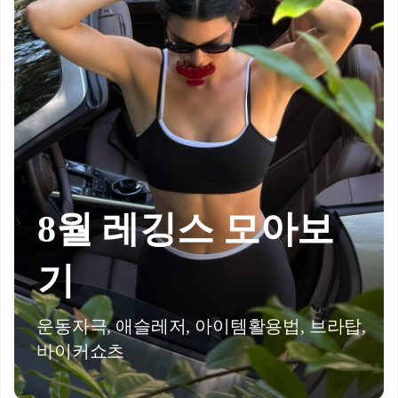
8월 레깅스 모아보
기
운동자극, 애슬레저, 아이템활용법, 브라탑,
바이커쇼츠