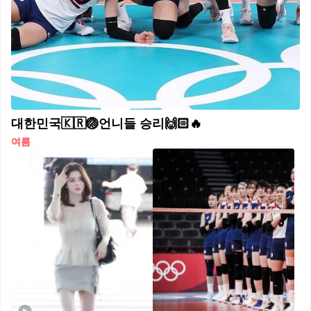
대한민국🇰🇷🏐언니들 승리🙌🏻🔥
여름