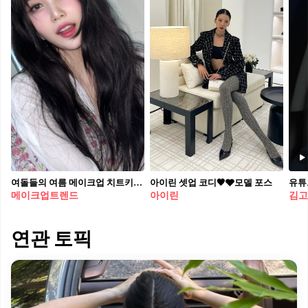
여돌들의 여름 메이크업 치트키✨ 하이라이터로 입체적인 얼굴 완성✔️
아이린 셋업 코디🖤🩶모델 포스
메이크업트렌드
아이린
김고
연관 토픽