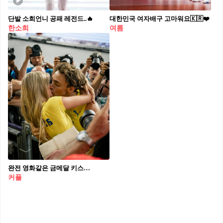
단발 소희언니 공패 레전드..🔥
대한민국 여자배구 고마워요🇰🇷❤️
한소희
여름
완전 영화같은 금메달 키스👩🏻‍❤️‍💋‍👨🏻🏅
커플