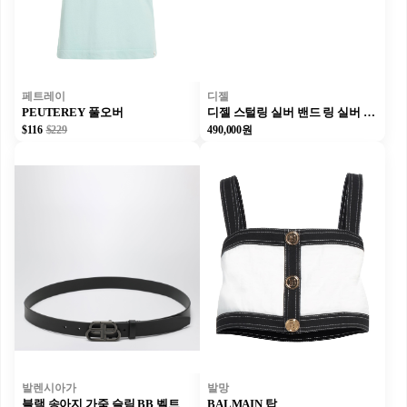
페트레이
디젤
PEUTEREY 풀오버
디젤 스털링 실버 밴드 링 실버 유니섹스
$116
$229
490,000원
발렌시아가
발망
블랙 송아지 가죽 슬림 BB 벨트
BALMAIN 탑