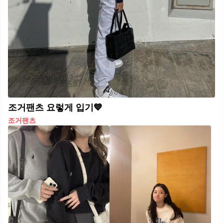
조거팬츠 요렇게 입기💙
조거팬츠