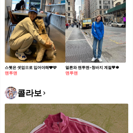
스웻은 셋업으로 입어야해🩶🩷
얼른와 맨투맨+청바지 계절💙🍁
맨투맨
맨투맨
콜라보