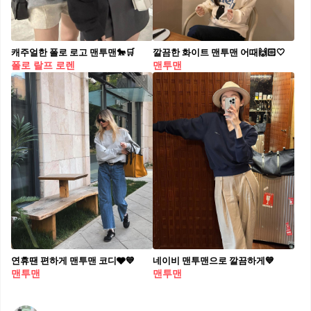
캐주얼한 폴로 로고 맨투맨🐎🛒
깔끔한 화이트 맨투맨 어때🙌🏻🤍
폴로 랄프 로렌
맨투맨
연휴땐 편하게 맨투맨 코디🩶💙
네이비 맨투맨으로 깔끔하게💙
맨투맨
맨투맨