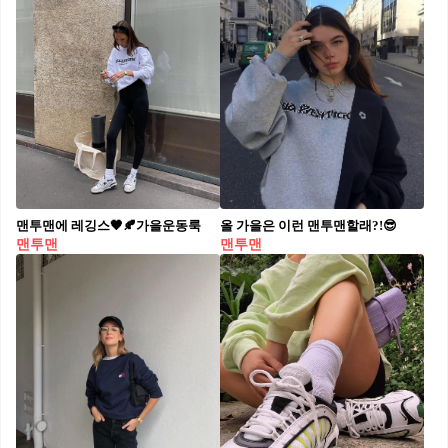
맨투맨에 레깅스🖤🍂가을운동룩
올 가을은 이런 맨투맨할래?!😎
맨투맨
맨투맨