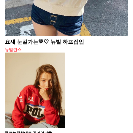
요새 눈길가는💛🤍 뉴발 하프집업
뉴발란스