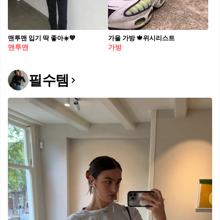
맨투맨 입기 딱 좋아☀️💙
가을 가방 🍁위시리스트
맨투맨
가방
필수템