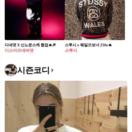
디네댓 X 신노운스케 협업🔥🎉
스투시 x 웨일즈보너 25fw🔥
디스이즈네버댓
스투시
시즌코디