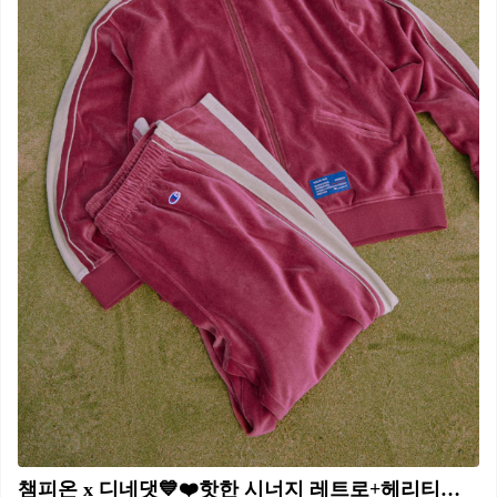
챔피온 x 디네댓💙❤️핫한 시너지 레트로+헤리티지 가을 셋업, 스웻셔츠🗓️9/22(금) @챙겨 #광고 챔피온은 디스이즈네버댓과 콜라보해 최초로 한국, 중국, 대만, 홍콩, 일본 5개국에서 동시 발매되는 컬렉션을 오늘 9월 22일 선보입니다. 스포츠팀 선수가 경기 중이 아닌 때에 입는 의류, 악세서리 라인을 모티브로 하는 ‘SIDELINE GEAR(사이드라인 기어)’을 메인 테마로 구성한 이번 콜라보 컬렉션은 디스이즈네버댓의 감각적인 핏, 디자인과 헤리티지 가득한 챔피온이 만나 두 브랜드의 정체성을 함께 즐길 수 있는 아이템들로 구성한 것이 특징인데요. 레트로 컨셉에 맞는 벨루아 소재의 셋업과 챔피온을 대표하는 리버스위브 아이템 등 총 7가지 스타일로 구성되었으며 오늘 22일부터 챔피온, 디스이즈네버댓의 공식 온라인몰과 전국 오프라인 매장에서 만나 볼 수 있습니다.🔥