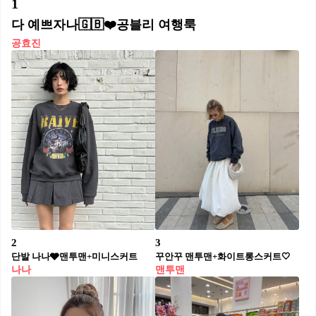
1
다 예쁘자나🇬🇧❤️공블리 여행룩
공효진
2
3
단발 나나🩶맨투맨+미니스커트
꾸안꾸 맨투맨+화이트롱스커트🤍
나나
맨투맨