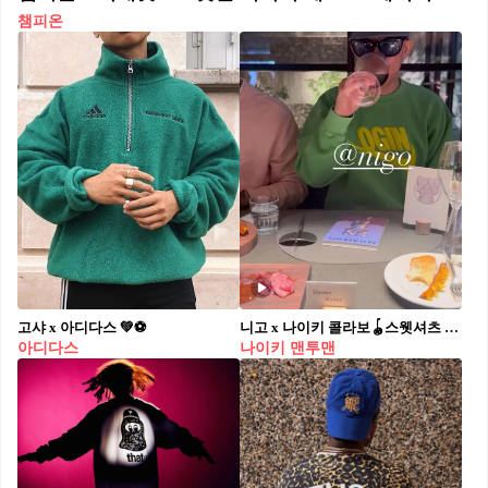
챔피온
고샤 x 아디다스 💚⚽️
니고 x 나이키 콜라보🪀스웻셔츠 프리뷰
아디다스
나이키 맨투맨