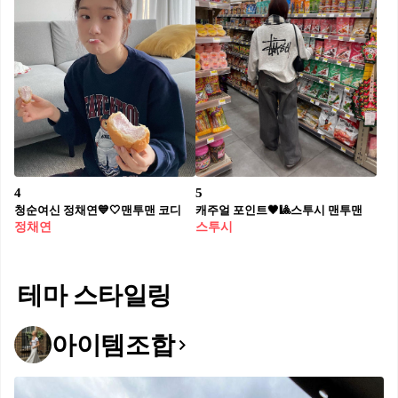
4
5
청순여신 정채연💙🤍맨투맨 코디
캐주얼 포인트🖤🎱스투시 맨투맨
정채연
스투시
테마 스타일링
아이템조합