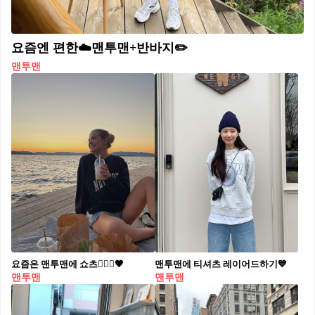
요즘엔 편한☁️맨투맨+반바지✏️
맨투맨
요즘은 맨투맨에 쇼츠🙆🏻‍♀️🖤
맨투맨에 티셔츠 레이어드하기💙
맨투맨
맨투맨