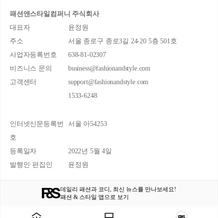
패션앤스타일컴퍼니 주식회사
대표자
윤정원
주소
서울 종로구 종로3길 24-20 5층 501호
사업자등록번호
638-81-02307
비즈니스 문의
business@fashionandstyle.com
고객센터
support@fashionandstyle.com
1533-6248
인터넷신문등록번
서울 아54253
호
등록일자
2022년 5월 4일
발행인·편집인
윤정원
데일리 패션과 코디, 최신 뉴스를 만나보세요!
패션 & 스타일 앱으로 보기