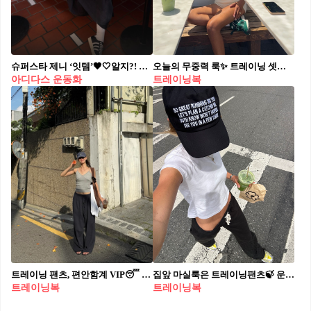
슈퍼스타 제니 ‘잇템’🖤🤍알지?! 올 가을 뜨겁게 주목받는👩🏻‍🏫아디다스 슈퍼스타 가이드북 최근 핫걸들의 신발을 보면, 슈퍼스타가 눈에 띕니다. 반세기 넘게 사랑 받아온 슈퍼스타는 농구화에서 시작해 스트릿의 상징으로 자리 잡았는데요. 최근 제니, 미시 엘리엇, 앤서니 에드워즈 등 시대를 대표하는 아이콘들이 스타일링해 주목 받고 있습니다. 아이코닉한 3-스트라이프를 포인트로 어떤 코디에도 어울리며, 캐주얼과 힙한 무드를 동시에 담을 수 있습니다. 특히 슈퍼스타와 파이어버드 트랙탑 조합은 올 가을 데일리룩 핵심으로 떠오릅니다. 트랙탑과 와이드 팬츠, 혹은 데님을 매치하거나, 올 블랙 스타일링에 슈퍼스타로 강렬한 포인트를 주는 식이죠. 루즈한 팬츠나 스커트와 함께하면 편안하면서도 존재감있는 룩을 완성할 수 있습니다.
오늘의 무중력 룩✨ 트레이닝 셋업으로 편안하게, 하지만 스타일은 놓치지 마🧚🏻💖
아디다스 운동화
트레이닝복
트레이닝 팬츠, 편안함계 VIP😴 주말엔 편안한 트레이닝 스타일링으로 스트레스 -100유지💡💁🏻‍♀️
집앞 마실룩은 트레이닝팬츠🍃 운동 마치고 가까운 카페까지 스근하게 다녀오기 딱 좋아요☕️🤍
트레이닝복
트레이닝복