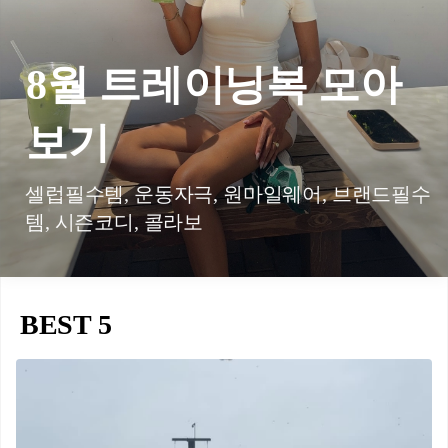
8월 트레이닝복 모아
보기
셀럽필수템, 운동자극, 원마일웨어, 브랜드필수
템, 시즌코디, 콜라보
BEST 5