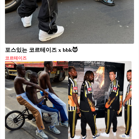
포스있는 코르테이즈 x bbk😈
코르테이즈