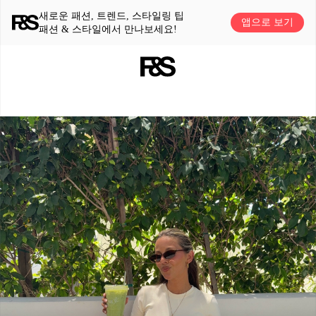
새로운 패션, 트렌드, 스타일링 팁
앱으로 보기
패션 & 스타일에서 만나보세요!