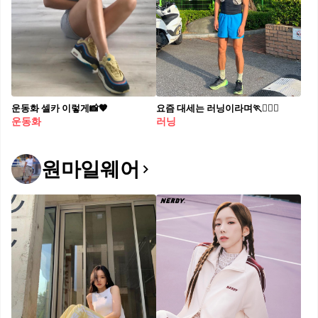
운동화 셀카 이렇게📸🧡
요즘 대세는 러닝이라며🏃🏃🏻‍♂️
운동화
러닝
원마일웨어