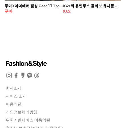
푸마X아더에러 갬성 Good👍🏻 Theme: FUTRO(FUTURE+RETRO) 💙 - #푸마 #아더 #푸마x아더 #PUMA #PUMAxADER #FUTRO #RS100
032c와 유벤투스 콜라보 유니폼 ⚽️🔥
푸마
032c
회사소개
서비스 소개
이용약관
개인정보처리방침
위치기반서비스 이용약관