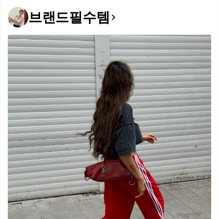
브랜드필수템