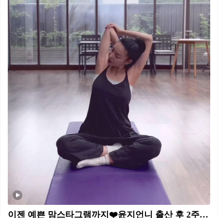
이젠 예쁜 맘스타그램까지❤️윤지언니 출산 후 2주차인데, 배는 어디 갔나요…? 윤지언니가 알려주는 스트레칭으로 붓기 빼고 말린 어깨 펴주는 법.🧘🏻‍♀️