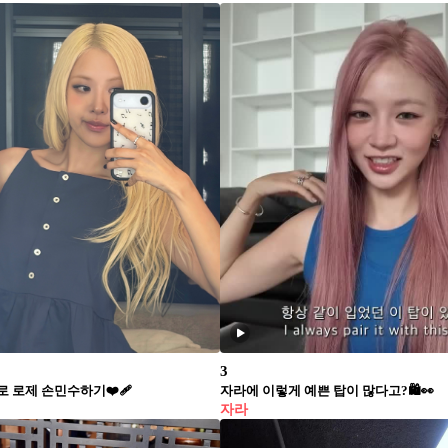
3
로 로제 손민수하기❤️‍🩹
자라에 이렇게 예쁜 탑이 많다고?🛍️👀
자라