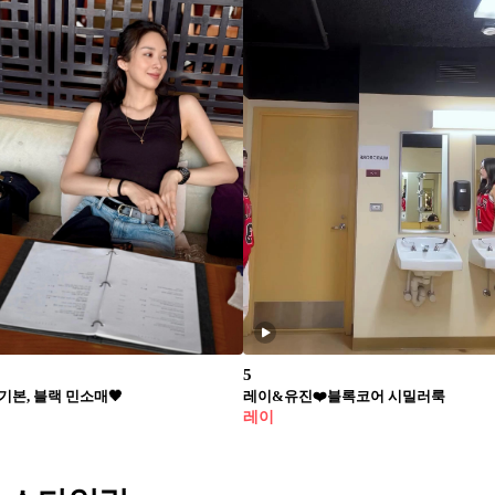
5
기본, 블랙 민소매🖤
레이&유진❤️블록코어 시밀러룩
레이