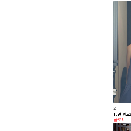
2
10만 원으
글로니