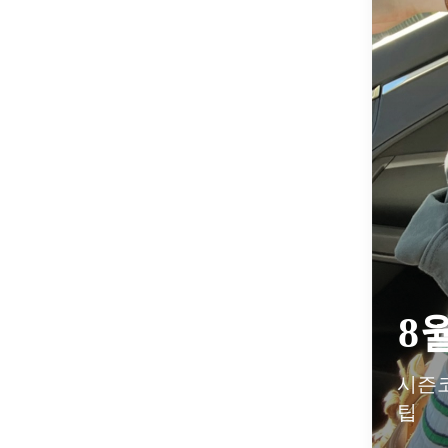
8
시즌코
팁