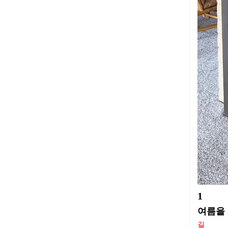
1
여름을 
길