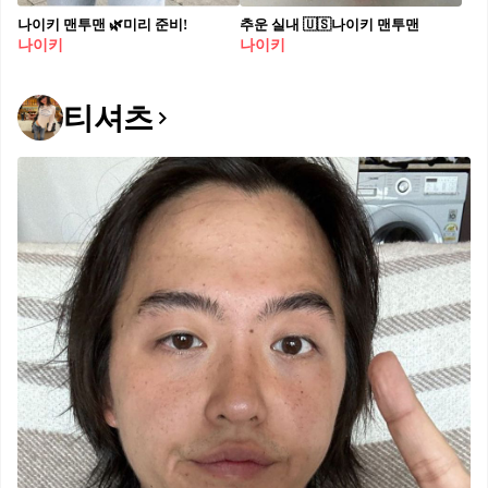
나이키 맨투맨 🌿미리 준비!
추운 실내 🇺🇸나이키 맨투맨
나이키
나이키
티셔츠