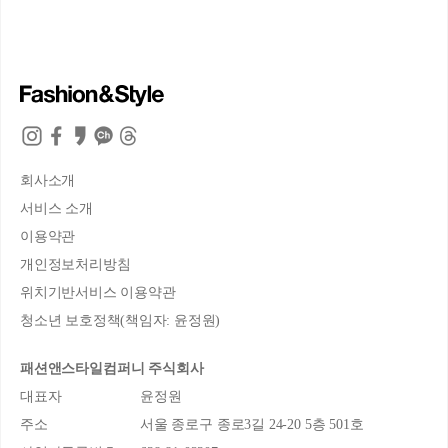
회사소개
서비스 소개
이용약관
개인정보처리방침
위치기반서비스 이용약관
청소년 보호정책(책임자: 윤정원)
패션앤스타일컴퍼니 주식회사
대표자
윤정원
주소
서울 종로구 종로3길 24-20 5층 501호