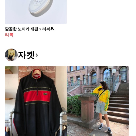
깔끔한 노티카 재팬 x 리복🎾
리복
자켓