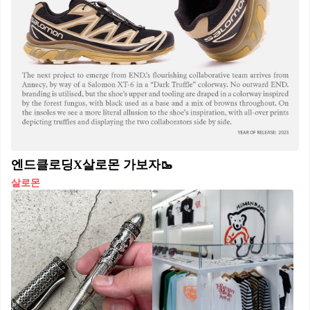
엔드클로딩X살로몬 가보자🥾
살로몬