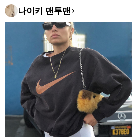
나이키 맨투맨