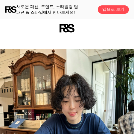
새로운 패션, 트렌드, 스타일링 팁
앱으로 보기
패션 & 스타일에서 만나보세요!