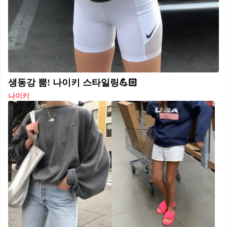
생동강 뿜! 나이키 스타일링💪🏻
나이키