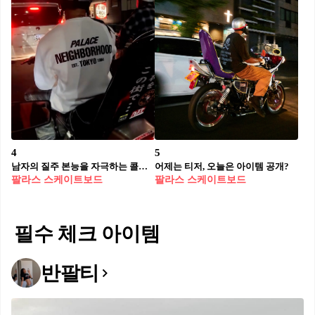
4
5
남자의 질주 본능을 자극하는 콜라보
어제는 티저, 오늘은 아이템 공개?⁠
팔라스 스케이트보드
팔라스 스케이트보드
필수 체크 아이템
반팔티