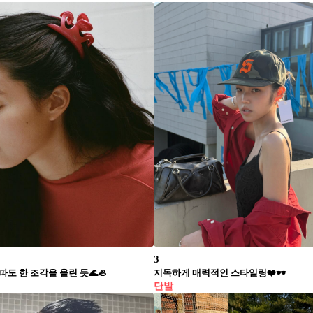
3
파도 한 조각을 올린 듯🌊🦪
지독하게 매력적인 스타일링❤️🕶️
단발