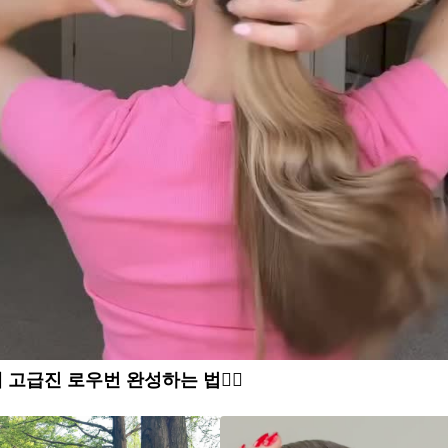
 고급진 로우번 완성하는 법👱‍♀️