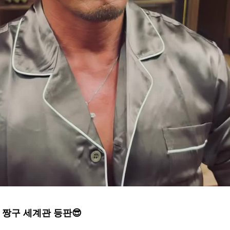
 짱구 세계관 등판😎