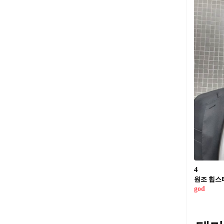
4
원조 힙스터
god