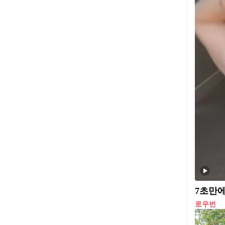
7초만에
로우번