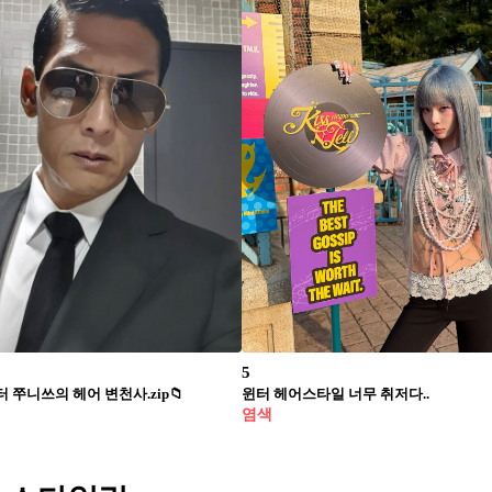
5
 쭈니쓰의 헤어 변천사.zip📁
윈터 헤어스타일 너무 취저다..
염색