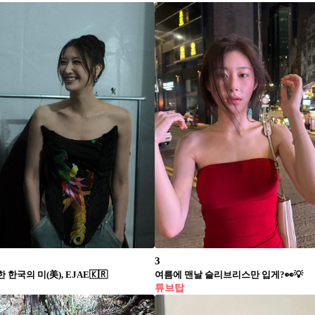
3
한국의 미(美), EJAE🇰🇷
여름에 맨날 슬리브리스만 입게?👀💡
튜브탑