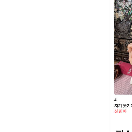
4
자기 웃기
신민아