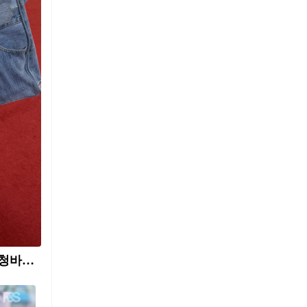
청바지로 어디까지 만들 수 있게?👀🩵 지금 딱 시즌인 버킨백의 청바지 버전, '지르킨 백' 어떠신가요🤔 요즘 SNS에서 자주 보이는 이 가방, 바로 ‘지르킨백(Jirkin Bag)’입니다. 진(Jean)과 버킨백(Birkin Bag)을 합친 이름처럼, 데님을 업사이클링해 버킨백 실루엣으로 만든 가방인데요. 패치워크처럼 이어 붙인 포켓, 워싱 자국까지 그대로 살린 것이 포인트죠. 버킨백 특유의 클래식한 형태에 데님의 러프한 분위기가 더해져 색다른 매력을 만듭니다. 심플한 룩에 지르킨백 하나만 더해도 빈티지하면서도 키치한 무드가 살아나는데요. 올여름 데일리룩에 색다른 분위기를 더하고 싶다면, GNZ에서 출시될 지르킨백을 기다려보세요.