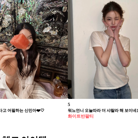
5
다고 어필하는 신민아❤️🤍
워뇨언니 오늘따라 더 샤랄라 해 보이네
화이트반팔티