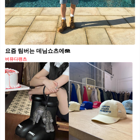
요즘 팀버는 데님쇼츠에🪼
버뮤다팬츠