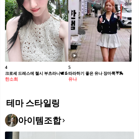
4
5
크로셰 드레스에 첼시 부츠라니🕊👢
따라하기 좋은 유나 장마룩☔️🏇
한소희
유나
테마 스타일링
아이템조합