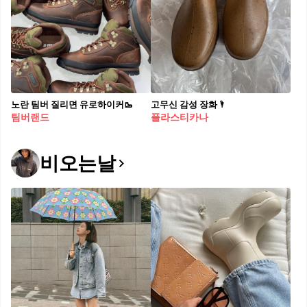
노란 팀버 질리면 유로하이커🥾
고무신 감성 장화🌂
팀버랜드
플라스티카나
비오는날