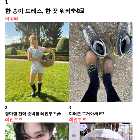
1
한 송이 드레스, 한 끗 워커🌹💃🏻
백예린
2
3
장마철 전에 준비할 레인부츠🌧️
여러분 그거아세요?
레인부츠
레인부츠