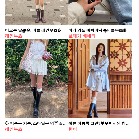
비오는 날🌧️숏, 미들 레인부츠👢​
비가 와도 예뻐야지🌧퍼들부츠👢
레인부츠
보테가 베네타
💦 방수는 기본, 스타일은 덤☔️ 실용과 감성 모두를 만족시키는 장마철 최애템 2가지 기능성과 스타일을 겸비한 레인 부츠와 젤리슈즈로 실용적이면서 감각적인 장마철 룩을 완성하세요. 1. 레인 부츠 비 오는 날, 운동화는 젖고 쪼리는 미끄럽죠. 투박한 듯 무심한 레인 부츠는 스트릿한 룩에 자연스럽게 녹아들며, 화이트 원피스와 매치하면 상큼한 스타일을 완성해줍니다. 2. 젤리슈즈 레트로 감성의 젤리슈즈는 방수 기능에 가벼운 착용감까지 더해져 비 오는 날 딱입니다. 반투명하거나 컬러풀한 디자인은 발끝에 포인트를 더해줍니다.
예쁜 여름룩 고민?🖤❤️이시안 참고 레인 부츠도, 샌들도☔️🏖️헌터 & 블리퍼스 따라하기 좋아 #광고 이시안이 헌터와 블리퍼스 화보를 통해 여름 스타일을 제안합니다. 헌터, 블리퍼스와 이시안이 여름 화보를 공개했습니다. 헌터 레인부츠와 레인코트를 믹스한 스타일은 기능과 감성을 모두 갖춘 룩으로 완성됩니다. 헌터는 프리미엄 라이프스타일 웨어웨어 브랜드입니다. 이시안은 부츠, 샌들과 로퍼까지 감각적으로 매치하며, 실용적이면서도 세련된 스타일을 연출했습니다. 블리퍼스는 인체공학적 설계로 안정적인 착화감을 자랑하는 이탈리아 샌들 브랜드입니다. 이시안은 다양한 컬러 샌들을 소화하며, 여름 스타일링을 보여주었습니다.
레인부츠
헌터