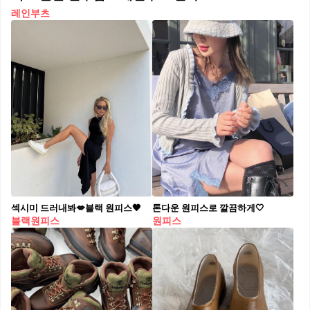
레인부츠
섹시미 드러내봐💋블랙 원피스🖤
톤다운 원피스로 깔끔하게🤍
블랙원피스
원피스