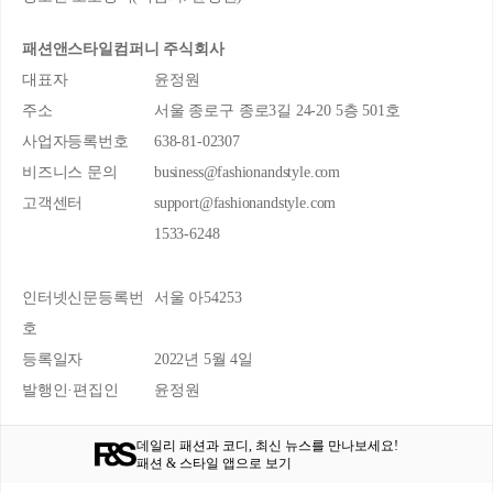
패션앤스타일컴퍼니 주식회사
대표자
윤정원
주소
서울 종로구 종로3길 24-20 5층 501호
사업자등록번호
638-81-02307
비즈니스 문의
business@fashionandstyle.com
고객센터
support@fashionandstyle.com
1533-6248
인터넷신문등록번
서울 아54253
호
등록일자
2022년 5월 4일
발행인·편집인
윤정원
데일리 패션과 코디, 최신 뉴스를 만나보세요!
패션 & 스타일 앱으로 보기