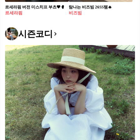
르세라핌 버전 미스치프 부츠🖤🥊​
탐나는 비즈빔 26SS템🔥
르세라핌
비즈빔
시즌코디