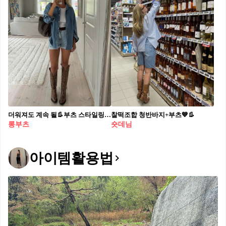
더워져도 계속 될👢부츠 스타일링 미니 기장 하의 + 롱부츠로 종아리 커버까지 완벽하게🖤
찰떡조합 청반바지+부츠💙👢​
롱부츠
숏데님
아이템활용법