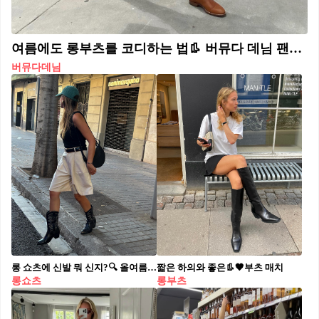
여름에도 롱부츠를 코디하는 법👢 버뮤다 데님 팬츠와 매치해 미니멀&힙한 데일리룩 완성✔️🙆‍♀️
버뮤다데님
롱 쇼츠에 신발 뭐 신지?🔍 올여름 바지 트렌드는 넉넉한 반바지🩳조합 코디 따라해요😉 1. 롱부츠 2. 스트랩 샌들 3. 슬링백 슈즈 4. 피셔맨 샌들 5. 아디다스 운동화
짧은 하의와 좋은👢🖤부츠 매치
롱쇼츠
롱부츠