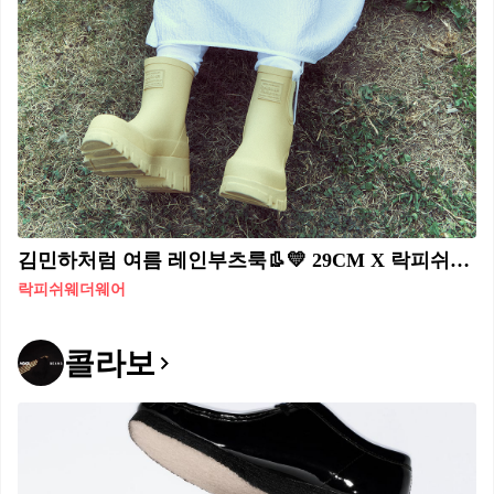
김민하처럼 여름 레인부츠룩👢💛 29CM X 락피쉬웨더웨어🇬🇧러블리한 여름 코디 준비해 #광고 오묘한 분위기를 자아내는 김민하가 락피쉬웨더웨어와 함께한 화보가 공개되었습니다. 화보 속 김민하는 락피쉬웨더웨어의 여름 이야기를 사랑스러운 스타일링으로 표현했는데요. 화보 단독 공개 기념으로 29CM에서 화보 속 아이템을 최대 할인율로 만나볼 수 있는 기획전도 개최한다고 합니다. 할인 혜택과 다양한 이벤트를 포함한 상세 내용은 29CM에서 지금 바로 확인해 보세요! 29CM 락피쉬웨더웨어 x 김민하 기획전. 1. 기간: 5월 28일 - 6월 10일 2. 혜택 - 최대 20% 할인 + 추가 10% 쿠폰 - 화보 속 아이템 구매 시 선착순 3명 플랫폼 롱 부츠 증정 및 포토 리뷰 이벤트 진행
락피쉬웨더웨어
콜라보