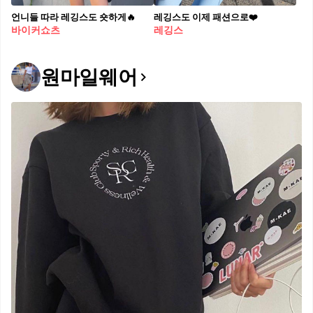
언니들 따라 레깅스도 숏하게🔥
레깅스도 이제 패션으로❤️
바이커쇼츠
레깅스
원마일웨어