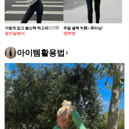
가볍게 입고 봄산책 하고파🚶🏻‍♀️🤍
주말 셀렉 🏃🏻♀츄리닝!
원마일웨어
맨투맨
아이템활용법