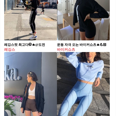
레깅스핏 최고다🤭🔥@도전
운동 자극 오는 바이커쇼츠🔥💪🏻
레깅스
바이커쇼츠