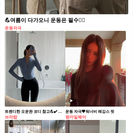
💪여름이 다가오니 운동은 필수🏋️‍♀️
운동자극
트렌디한 오운완 코디 참고💪✔️ 브라탑+레깅스 조합에 더하는 스타일리시한 운동룩 @따라해🏋️‍♀️ 1. 피트니스 집업으로 노출 없이 예쁘게 2. 핏한 볼레로 걸쳐 자외선 차단과 여리여리 효과 3. 랩 형식의 탑으로 발레코어 무드 연출 4. 캐주얼하게 회색 맨투맨 걸치기
운동 자극🖤워너비 레깅스 핏
브라탑
원마일웨어