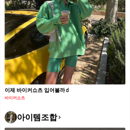
이제 바이커쇼츠 입어볼까🧃​
바이커쇼츠
아이템조합