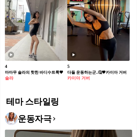
4
5
마마무 솔라의 핫한 바디수트룩🖤
다들 운동하는군..🤔🖤카이아 거버
솔라
카이아 거버
테마 스타일링
운동자극