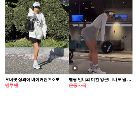
오버핏 상의에 바이커팬츠🤍🖤
헬짱 언니의 미친 엉근❤️‍🔥나도 낼 부터 진짜 시작이야🏋️‍♀️
맨투맨
운동자극