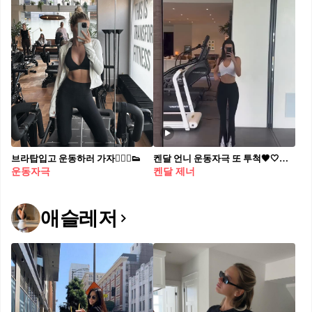
브라탑입고 운동하러 가자🏃🏻‍♀️👟​
켄달 언니 운동자극 또 투척🖤🤍알로
운동자극
켄달 제너
애슬레저