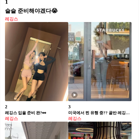
1
슬슬 준비해야겠다😭
레깅스
2
3
레깅스 입을 준비 완?👀
미국에서 찐 유행 중?? 골반 레깅스🔥🥵쎄다..
레깅스
레깅스