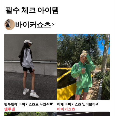
필수 체크 아이템
바이커쇼츠
맨투맨에 바이커쇼츠로 꾸안꾸🖤
이제 바이커쇼츠 입어볼까🧃​
맨투맨
바이커쇼츠