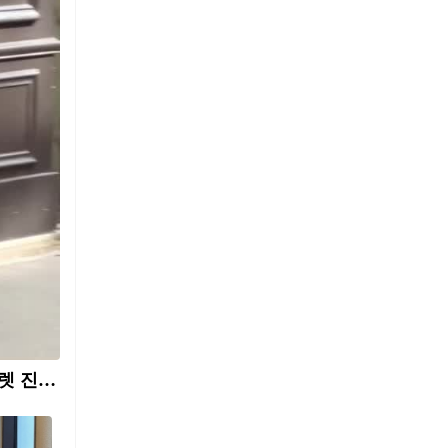
부해 보일 틈 없는 이 바지👖 와이드도 스키니도 애매할 땐, 시가렛 진으로 깔끔하게 정리😉🤍