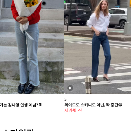
5
가는 김나영 인생 데님?👖
와이드도 스키니도 아닌, 딱 중간😉
시가렛 진