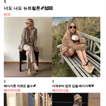
1
너도 나도 뉴트럴톤🥖🙌🏻
바지
2
3
베이지톤 자켓은 필수🍂
이제부터 맘껏 입을 베이지룩💛
베이지자켓
베이지니트