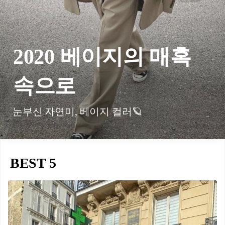
2020 베이지의 매혹
속으로
눈부신 자연미, 베이지 컬러🪐
BEST 5