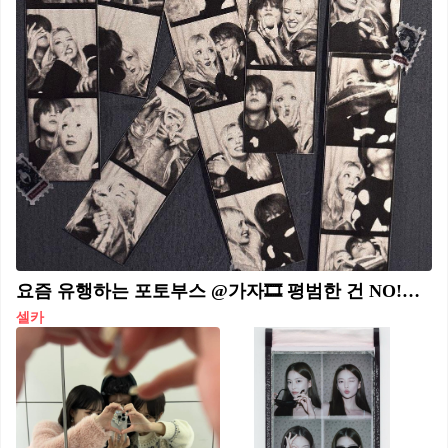
요즘 유행하는 포토부스 @가자🎞️ 평범한 건 NO!📷 이색적인 네컷사진 스팟 모음🤳 1. 이터널로그 마포구 와우산로29길 48-24 1층 B03호 1960년대 유럽의 아날로그 사진부스를 들여와 복원한 포토부스로 빈티지한 흑백 필름 촬영 2. 포트 강남구 도산대로11길 18, 마포구 포은로 96 볼록렌즈, 테이블구도, 하이앵글 3가지 컨셉으로 독특한 구도로 촬영 3. 돈룩업 성수, 익선, 홍대, 건대, 강남 등 힙하고 특이한 항공샷 레드, 블루, 그레이 컬러의 배경 4. 백업 마포구 서교동 331-13 컬러풀한 장갑을 착용하고 인간 하트 만들어 촬영 5. 하루에어 마포구 어울마당로 123 1층 비행기 화장실 컨셉 부스, 하이 앵글로 촬영 6. BYTP 마포구 와우산로 21길 26, 노원구 노해로 81길 12-4길 엘리베이터, 화장실, 뉴욕 지하철, 다운샷 컨셉의 힙한 스트릿 감성 7. 비무브 마포구 연남동 260-11, 2층 빈티지 하우스 컨셉의 포근&따뜻 무드가 돋보이는 포토부스
셀카