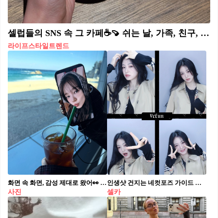
셀럽들의 SNS 속 그 카페☕️🍠 쉬는 날, 가족, 친구, 연인과 함께 분위기 좋은 카페에서 힐링하는 것만큼 기분 좋은 일이 없죠. 그래서 준비한, 셀럽들도 자주 찾는 카페 6곳을 소개할게요!🤎 1. 성수 하츠하우스 2. 서촌 온고잉 3. 망원동 비번 4. 연희동 다크에디션커피 5. 성수 웜 브라운 6. 약수 와일드 덕
라이프스타일트렌드
화면 속 화면, 감성 제대로 왔어👀 셀카부터 룩북까지 한 화면에 담는 스크린 인 프레임 확인🤳🏻🔥 최근 스크린 인 프레임이라 불리는 사진 속 구도가 하나의 트렌드로 떠오르고 있습니다. 스마트폰 화면을 프레임처럼 활용해 또 다른 장면을 담아내는 방식으로, 현실 공간과 또 다른 이미지를 한 컷에 담아내는 것이 특징이죠. 셀카는 물론, 메이크업이나 룩북 이미지를 오브제와 함께 연출하면, 개인의 취향과 무드를 드러낼 수 있습니다. 라이프스타일을 새로운 방식으로 사진에 담아보세요.
인생샷 건지는 네컷포즈 가이드 모아모아📷💕
사진
셀카