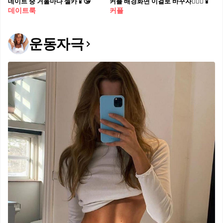
데이트 중 거울마다 셀카📱😘
커플 배경화면 이걸로 바꾸자👩‍❤️‍👨📱
데이트룩
커플
운동자극