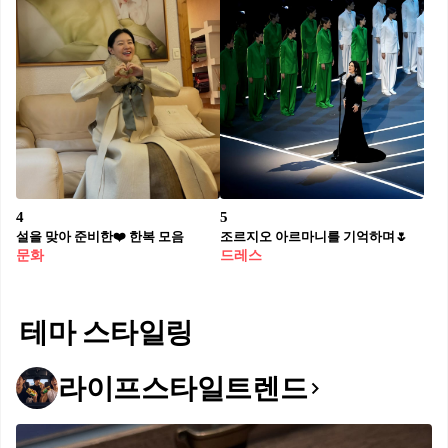
4
5
설을 맞아 준비한❤️ 한복 모음
조르지오 아르마니를 기억하며🌷⁠
문화
드레스
테마 스타일링
라이프스타일트렌드