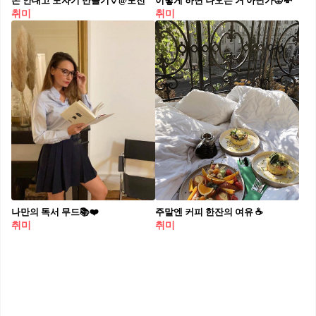
손 안대고 도자기 만들기🏺@도전
이렇게 하면 나오는 거 아닌가😡💸
취미
취미
나만의 독서 무드📚❤️
주말엔 커피 한잔의 여유 ☕️
취미
취미