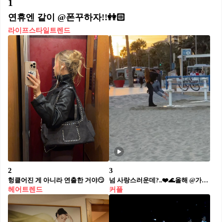
1
연휴엔 같이 @폰꾸하자!!👭🏻
라이프스타일트렌드
2
3
헝클어진 게 아니라 연출한 거야😏
넘 사랑스러운데?..❤️🌊올해 @가능각?!
헤어트렌드
커플