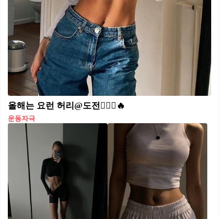
올해는 요런 허리@도전🧘🏻‍♀️🔥
운동자극