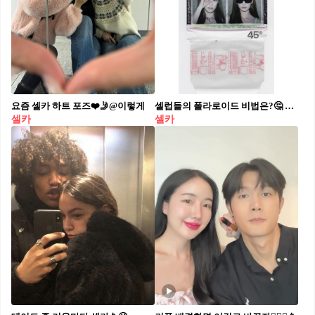
요즘 셀카 하트 포즈❤️🤳@이렇게
셀럽들의 폴라로이드 비법은?🤔 요즘 셀럽들의 피드를 보다보면 폴라로이드 사진을 심심찮게 볼 수 있는데요. 그 사진들은 대부분 이 곳에서 찍혔을겁니다. 가로수길에 위치한 이곳은 '45ID'라는 이름의 폴라로이드 사진관입니다. 기억에 남을만한 폴라로이드 사진을 건져보고 싶다면 아래 정보를 참고해 방문해보시는 것은 어떨까요? 📍45ID 서울 강남구 도산대로15길 32, 4층 매일 연중무휴 12:00 ~ 21:00 (촬영 사진 종류에 따라 즉석촬영 또는 사전예약 필요)
셀카
셀카