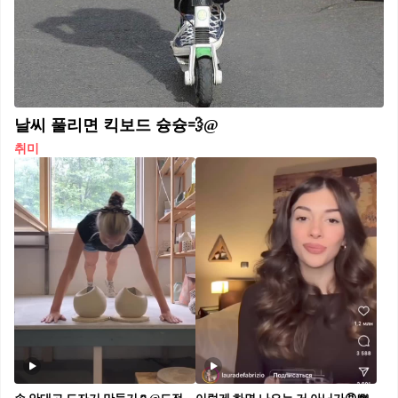
날씨 풀리면 킥보드 슝슝💨@
취미