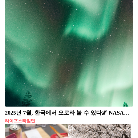
2025년 7월, 한국에서 오로라 볼 수 있다🌌 NASA에 따르면 올해 7월, 한반도에서 오로라가 관측될 가능성이 높다고 합니다. 20년 만에 다시 오로라가 나타날 것으로 예상되는데요. 이유는 태양 활동이 극대기에 접어들기 때문입니다. 관측 예상 시기는 25년 7월 저녁 10시부터 새벽 시간입니다. 관측 가능 예상 장소로는 강원도 화천, 강원도 인제 백담사, 경기도 포천 명성산, 경기도 파주 DMZ 인근, 울릉도, 강원도 대관령, 강원도 정선 민둥산, 경기도 가평 유명산, 영천 보현산 천문대 등인데요. 오로라를 관측하고 싶다면 도심이 아닌 어두운 지역, 북쪽이 트인 곳이 좋으며, 다소 늦은 시간에 관측할 수 있기에 따뜻한 옷을 필수로 챙겨 입어야 합니다. 사진: unsplash 홈페이지
라이프스타일팁